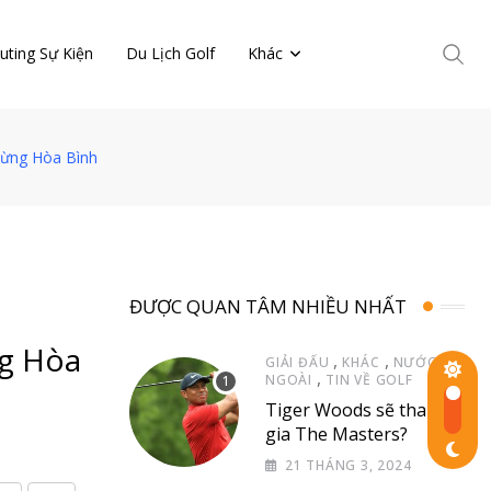
uting Sự Kiện
Du Lịch Golf
Khác
rừng Hòa Bình
ĐƯỢC QUAN TÂM NHIỀU NHẤT
ng Hòa
,
,
GIẢI ĐẤU
KHÁC
NƯỚC
,
NGOÀI
TIN VỀ GOLF
Tiger Woods sẽ tham
gia The Masters?
21 THÁNG 3, 2024