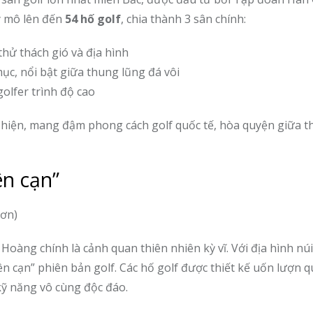
y mô lên đến
54 hố golf
, chia thành 3 sân chính:
thử thách gió và địa hình
c, nổi bật giữa thung lũng đá vôi
olfer trình độ cao
hiện, mang đậm phong cách golf quốc tế, hòa quyện giữa t
ên cạn”
oàng chính là cảnh quan thiên nhiên kỳ vĩ. Với địa hình núi
ên cạn” phiên bản golf. Các hố golf được thiết kế uốn lượn q
 kỹ năng vô cùng độc đáo.