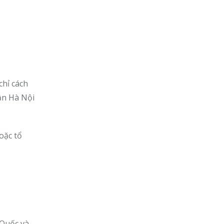
chỉ cách
ần Hà Nội
oặc tổ
 Quốc và