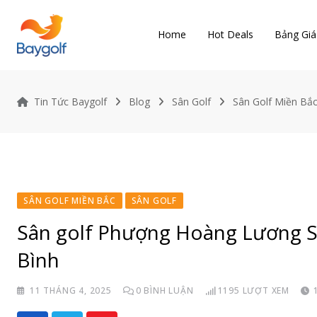
Skip
to
Home
Hot Deals
Bảng Giá
content
Tin Tức Baygolf
Blog
Sân Golf
Sân Golf Miền Bắ
SÂN GOLF MIỀN BẮC
SÂN GOLF
Sân golf Phượng Hoàng Lương Sơ
Bình
11 THÁNG 4, 2025
0
BÌNH LUẬN
1195
LƯỢT XEM