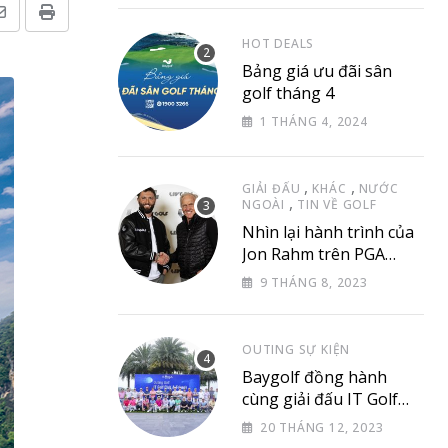
Share
Print
HOT DEALS
via
Bảng giá ưu đãi sân
Email
golf tháng 4
1 THÁNG 4, 2024
,
,
GIẢI ĐẤU
KHÁC
NƯỚC
,
NGOÀI
TIN VỀ GOLF
Nhìn lại hành trình của
Jon Rahm trên PGA
Tour
9 THÁNG 8, 2023
OUTING SỰ KIỆN
Baygolf đồng hành
cùng giải đấu IT Golf
Club & Friend
20 THÁNG 12, 2023