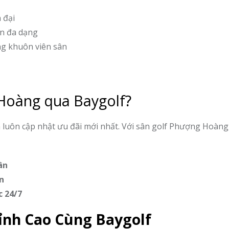
n đại
n đa dạng
g khuôn viên sân
 Hoàng qua Baygolf?
và luôn cập nhật ưu đãi mới nhất. Với sân golf Phượng Hoàng
ân
n
c 24/7
ỉnh Cao Cùng Baygolf