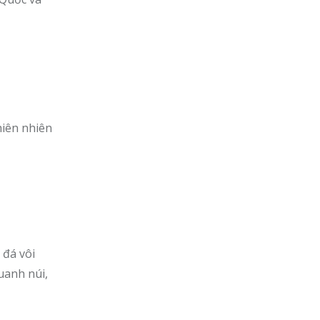
hiên nhiên
 đá vôi
uanh núi,