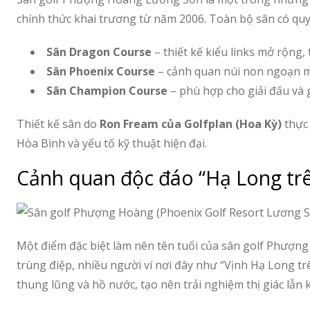
chính thức khai trương từ năm 2006. Toàn bộ sân có qu
Sân Dragon Course
– thiết kế kiểu links mở rộng, 
Sân Phoenix Course
– cảnh quan núi non ngoạn mụ
Sân Champion Course
– phù hợp cho giải đấu và g
Thiết kế sân do
Ron Fream của Golfplan (Hoa Kỳ)
thực 
Hòa Bình và yếu tố kỹ thuật hiện đại.
Cảnh quan độc đáo “Hạ Long tr
Một điểm đặc biệt làm nên tên tuổi của sân golf Phượng H
trùng điệp, nhiều người ví nơi đây như “Vịnh Hạ Long tr
thung lũng và hồ nước, tạo nên trải nghiệm thị giác lẫn