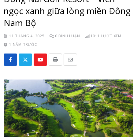
ngọc xanh giữa lòng miền Đông
Nam Bộ
11 THÁNG 4, 2025
0
BÌNH LUẬN
1011
LƯỢT XEM
1 NĂM TRƯỚC
Youtube
Print
Share
via
Email