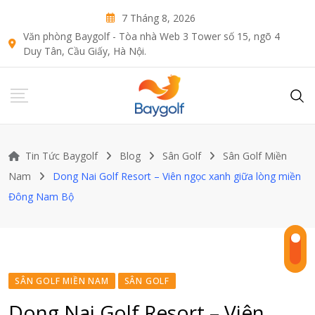
Skip
7 Tháng 8, 2026
to
Văn phòng Baygolf - Tòa nhà Web 3 Tower số 15, ngõ 4
content
Duy Tân, Cầu Giấy, Hà Nội.
Tin Tức Baygolf
Blog
Sân Golf
Sân Golf Miền
Nam
Dong Nai Golf Resort – Viên ngọc xanh giữa lòng miền
Đông Nam Bộ
SÂN GOLF MIỀN NAM
SÂN GOLF
Dong Nai Golf Resort – Viên