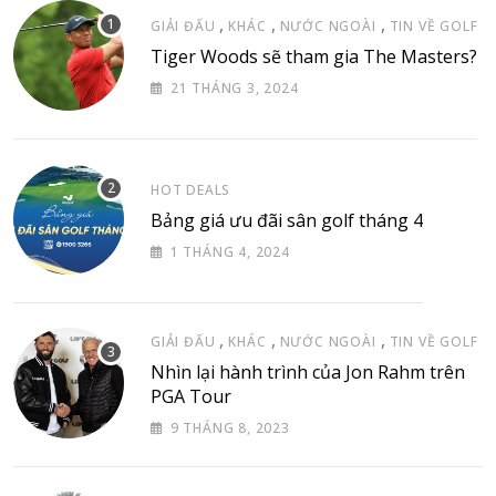
,
,
,
GIẢI ĐẤU
KHÁC
NƯỚC NGOÀI
TIN VỀ GOLF
Tiger Woods sẽ tham gia The Masters?
21 THÁNG 3, 2024
HOT DEALS
Bảng giá ưu đãi sân golf tháng 4
1 THÁNG 4, 2024
,
,
,
GIẢI ĐẤU
KHÁC
NƯỚC NGOÀI
TIN VỀ GOLF
Nhìn lại hành trình của Jon Rahm trên
PGA Tour
9 THÁNG 8, 2023