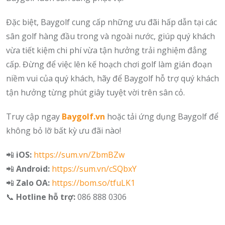
Đặc biệt, Baygolf cung cấp những ưu đãi hấp dẫn tại các
sân golf hàng đầu trong và ngoài nước, giúp quý khách
vừa tiết kiệm chi phí vừa tận hưởng trải nghiệm đẳng
cấp. Đừng để việc lên kế hoạch chơi golf làm gián đoạn
niềm vui của quý khách, hãy để Baygolf hỗ trợ quý khách
tận hưởng từng phút giây tuyệt vời trên sân cỏ.
Truy cập ngay
Baygolf.vn
hoặc tải ứng dụng Baygolf để
không bỏ lỡ bất kỳ ưu đãi nào!
📲
iOS:
https://sum.vn/ZbmBZw
📲
Android:
https://sum.vn/cSQbxY
📲
Zalo OA:
https://bom.so/tfuLK1
📞
Hotline hỗ trợ:
086 888 0306