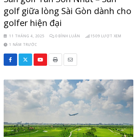
golf giữa lòng Sài Gòn dành cho
golfer hiện đại
11 THÁNG 4, 2025
0
BÌNH LUẬN
1509
LƯỢT XEM
1 NĂM TRƯỚC
Youtube
Print
Share
via
Email