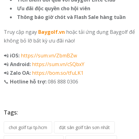
Ưu đãi độc quyền cho hội viên
Thông báo giờ chót và Flash Sale hàng tuần
Truy cập ngay
Baygolf.vn
hoặc tải ứng dụng Baygolf để
không bỏ lỡ bất kỳ ưu đãi nào!
📲
iOS:
https://sum.vn/ZbmBZw
📲
Android:
https://sum.vn/cSQbxY
📲
Zalo OA:
https://bom.so/tfuLK1
📞
Hotline hỗ trợ:
086 888 0306
Tags:
chơi golf tại tp.hcm
đặt sân golf tân sơn nhất