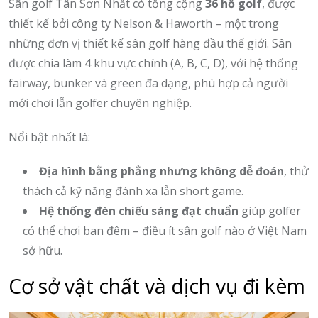
Sân golf Tân Sơn Nhất có tổng cộng
36 hố golf
, được
thiết kế bởi công ty Nelson & Haworth – một trong
những đơn vị thiết kế sân golf hàng đầu thế giới. Sân
được chia làm 4 khu vực chính (A, B, C, D), với hệ thống
fairway, bunker và green đa dạng, phù hợp cả người
mới chơi lẫn golfer chuyên nghiệp.
Nổi bật nhất là:
Địa hình bằng phẳng nhưng không dễ đoán
, thử
thách cả kỹ năng đánh xa lẫn short game.
Hệ thống đèn chiếu sáng đạt chuẩn
giúp golfer
có thể chơi ban đêm – điều ít sân golf nào ở Việt Nam
sở hữu.
Cơ sở vật chất và dịch vụ đi kèm