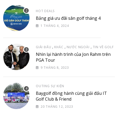
HOT DEALS
Bảng giá ưu đãi sân golf tháng 4
1 THÁNG 4, 2024
,
,
,
GIẢI ĐẤU
KHÁC
NƯỚC NGOÀI
TIN VỀ GOLF
Nhìn lại hành trình của Jon Rahm trên
PGA Tour
9 THÁNG 8, 2023
OUTING SỰ KIỆN
Baygolf đồng hành cùng giải đấu IT
Golf Club & Friend
20 THÁNG 12, 2023