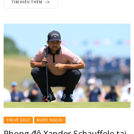
TÌM HIỂU THÊM
TIN VỀ GOLF
NƯỚC NGOÀI
Phong độ Xander Schauffele tại