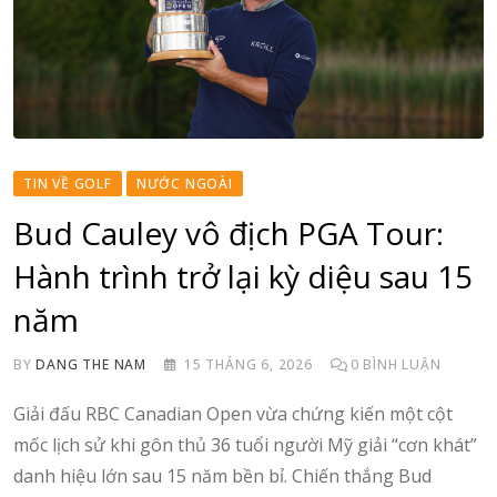
TIN VỀ GOLF
NƯỚC NGOÀI
Bud Cauley vô địch PGA Tour:
Hành trình trở lại kỳ diệu sau 15
năm
BY
DANG THE NAM
15 THÁNG 6, 2026
0
BÌNH LUẬN
Giải đấu RBC Canadian Open vừa chứng kiến một cột
mốc lịch sử khi gôn thủ 36 tuổi người Mỹ giải “cơn khát”
danh hiệu lớn sau 15 năm bền bỉ. Chiến thắng Bud