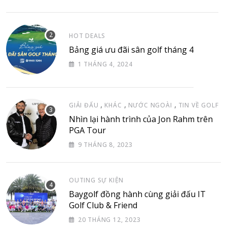
HOT DEALS
Bảng giá ưu đãi sân golf tháng 4
1 THÁNG 4, 2024
,
,
,
GIẢI ĐẤU
KHÁC
NƯỚC NGOÀI
TIN VỀ GOLF
Nhìn lại hành trình của Jon Rahm trên
PGA Tour
9 THÁNG 8, 2023
OUTING SỰ KIỆN
Baygolf đồng hành cùng giải đấu IT
Golf Club & Friend
20 THÁNG 12, 2023