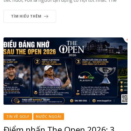
tiếc nuối, Fox là người tận dụng cơ hội tốt nhất. The
TÌM HIỂU THÊM
TIN VỀ GOLF
NƯỚC NGOÀI
Điểm nhấn The Open 2026: 3