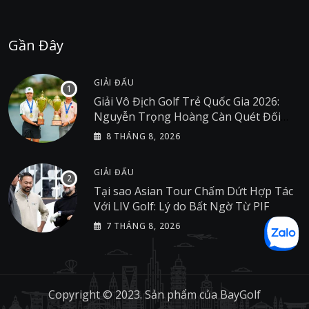
Gần Đây
GIẢI ĐẤU
Giải Vô Địch Golf Trẻ Quốc Gia 2026:
Nguyễn Trọng Hoàng Càn Quét Đối
Thủ Tại Giải Golf Việt Nam
8 THÁNG 8, 2026
GIẢI ĐẤU
Tại sao Asian Tour Chấm Dứt Hợp Tác
Với LIV Golf: Lý do Bất Ngờ Từ PIF
7 THÁNG 8, 2026
Copyright © 2023. Sản phẩm của
BayGolf