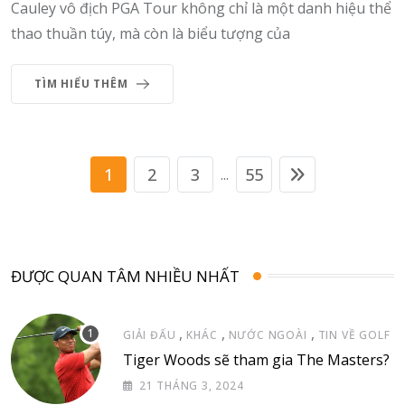
Cauley vô địch PGA Tour không chỉ là một danh hiệu thể
thao thuần túy, mà còn là biểu tượng của
TÌM HIỂU THÊM
1
2
3
55
...
ĐƯỢC QUAN TÂM NHIỀU NHẤT
,
,
,
GIẢI ĐẤU
KHÁC
NƯỚC NGOÀI
TIN VỀ GOLF
Tiger Woods sẽ tham gia The Masters?
21 THÁNG 3, 2024