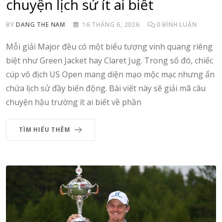
chuyện lịch sử ít ai biết
BY
DANG THE NAM
16 THÁNG 6, 2026
0
BÌNH LUẬN
Mỗi giải Major đều có một biểu tượng vinh quang riêng
biệt như Green Jacket hay Claret Jug. Trong số đó, chiếc
cúp vô địch US Open mang diện mạo mộc mạc nhưng ẩn
chứa lịch sử đầy biến động. Bài viết này sẽ giải mã câu
chuyện hậu trường ít ai biết về phần
TÌM HIỂU THÊM