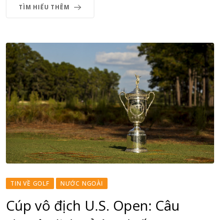
TÌM HIỂU THÊM
TIN VỀ GOLF
NƯỚC NGOÀI
Cúp vô địch U.S. Open: Câu