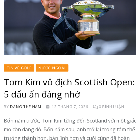
TIN VỀ GOLF
NƯỚC NGOÀI
Tom Kim vô địch Scottish Open:
5 dấu ấn đáng nhớ
BY
DANG THE NAM
13 THÁNG 7, 2026
0
BÌNH LUẬN
Bốn năm trước, Tom Kim từng đến Scotland với một giấc
mơ còn dang dở. Bốn năm sau, anh trở lại trong tâm thế
trưởng thành hơn, bản lĩnh hơn và cuối cùng đã hoàn