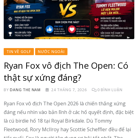
TIN VỀ GOLF
NƯỚC NGOÀI
Ryan Fox vô địch The Open: Có
thật sự xứng đáng?
BY
DANG THE NAM
24 THÁNG 7, 2026
0
BÌNH LUẬN
Ryan Fox vô địch The Open 2026 là chiến thắng xứng
đáng nếu nhìn vào bản lĩnh ở các hố quyết định, đặc biệt
là cú birdie hố 18 tại Royal Birkdale. Dù Tommy
Fleetwood, Rory McIlroy hay Scottie Scheffler đều để lại