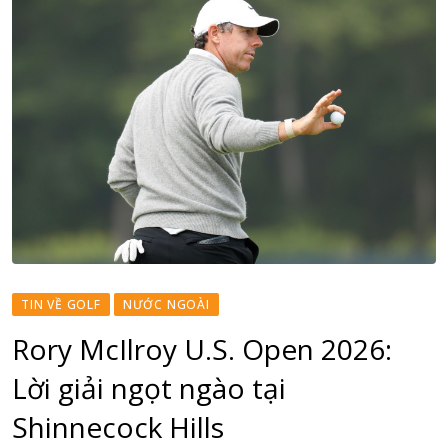
TIN VỀ GOLF
NƯỚC NGOÀI
Rory McIlroy U.S. Open 2026:
Lời giải ngọt ngào tại
Shinnecock Hills