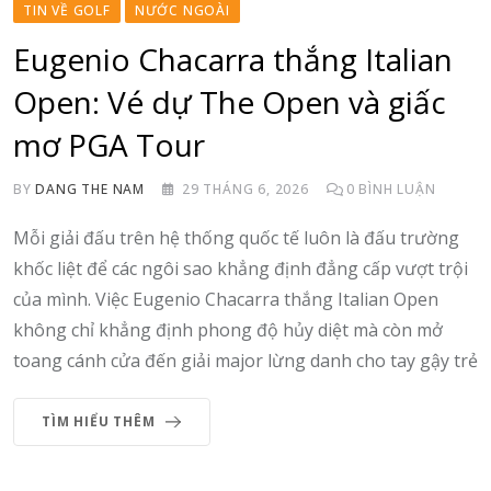
TIN VỀ GOLF
NƯỚC NGOÀI
Eugenio Chacarra thắng Italian
Open: Vé dự The Open và giấc
mơ PGA Tour
BY
DANG THE NAM
29 THÁNG 6, 2026
0
BÌNH LUẬN
Mỗi giải đấu trên hệ thống quốc tế luôn là đấu trường
khốc liệt để các ngôi sao khẳng định đẳng cấp vượt trội
của mình. Việc Eugenio Chacarra thắng Italian Open
không chỉ khẳng định phong độ hủy diệt mà còn mở
toang cánh cửa đến giải major lừng danh cho tay gậy trẻ
TÌM HIỂU THÊM