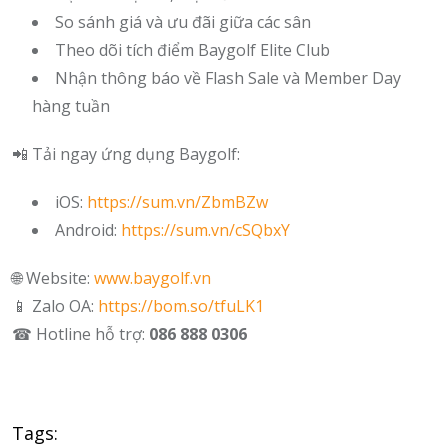
So sánh giá và ưu đãi giữa các sân
Theo dõi tích điểm Baygolf Elite Club
Nhận thông báo về Flash Sale và Member Day
hàng tuần
📲 Tải ngay ứng dụng Baygolf:
iOS:
https://sum.vn/ZbmBZw
Android:
https://sum.vn/cSQbxY
🌐 Website:
www.baygolf.vn
📱 Zalo OA:
https://bom.so/tfuLK1
☎ Hotline hỗ trợ:
086 888 0306
Tags: