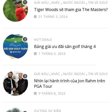
,
,
,
GIẢI ĐẤU
KHÁC
NƯỚC NGOÀI
TIN VỀ GOLF
Tiger Woods sẽ tham gia The Masters?
21 THÁNG 3, 2024
HOT DEALS
Bảng giá ưu đãi sân golf tháng 4
1 THÁNG 4, 2024
,
,
,
GIẢI ĐẤU
KHÁC
NƯỚC NGOÀI
TIN VỀ GOLF
Nhìn lại hành trình của Jon Rahm trên
PGA Tour
9 THÁNG 8, 2023
OUTING SỰ KIỆN