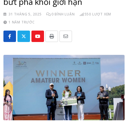
bứt phá khỏi giới hạn
31 THÁNG 5, 2025
0
BÌNH LUẬN
550
LƯỢT XEM
1 NĂM TRƯỚC
Youtube
Print
Share
via
Email