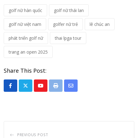
golf nữ hàn quốc
golf nữ thái lan
golf nữ việt nam
golfer nữ trẻ
lê chúc an
phát triển golf nữ
thai lpga tour
trang an open 2025
Share This Post:
Youtube
Print
Share
via
Email
PREVIOUS POST