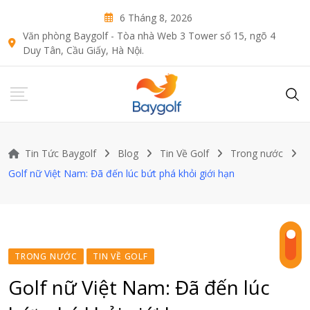
Skip
6 Tháng 8, 2026
to
Văn phòng Baygolf - Tòa nhà Web 3 Tower số 15, ngõ 4
content
Duy Tân, Cầu Giấy, Hà Nội.
Tin Tức Baygolf
Blog
Tin Về Golf
Trong nước
Golf nữ Việt Nam: Đã đến lúc bứt phá khỏi giới hạn
TRONG NƯỚC
TIN VỀ GOLF
Golf nữ Việt Nam: Đã đến lúc