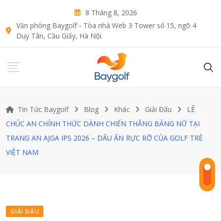
Skip
8 Tháng 8, 2026
to
Văn phòng Baygolf - Tòa nhà Web 3 Tower số 15, ngõ 4
content
Duy Tân, Cầu Giấy, Hà Nội.
Tin Tức Baygolf
Blog
Khác
Giải Đấu
LÊ
CHÚC AN CHÍNH THỨC DÀNH CHIẾN THẮNG BẢNG NỮ TẠI
TRANG AN AJGA IPS 2026 – DẤU ẤN RỰC RỠ CỦA GOLF TRẺ
VIỆT NAM
GIẢI ĐẤU