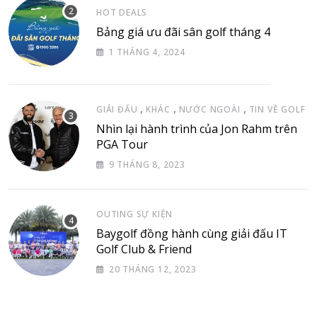
HOT DEALS
Bảng giá ưu đãi sân golf tháng 4
1 THÁNG 4, 2024
,
,
,
GIẢI ĐẤU
KHÁC
NƯỚC NGOÀI
TIN VỀ GOLF
Nhìn lại hành trình của Jon Rahm trên
PGA Tour
9 THÁNG 8, 2023
OUTING SỰ KIỆN
Baygolf đồng hành cùng giải đấu IT
Golf Club & Friend
20 THÁNG 12, 2023