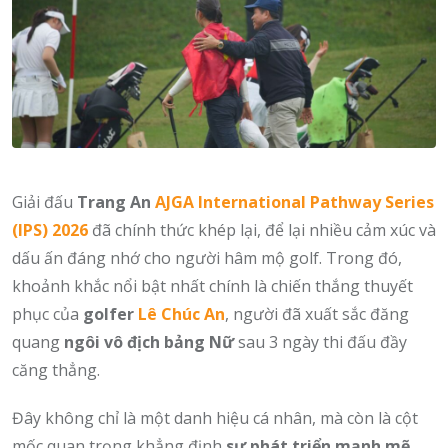
Giải đấu
Trang An
AJGA International Pathway Series
(IPS) 2026
đã chính thức khép lại, để lại nhiều cảm xúc và
dấu ấn đáng nhớ cho người hâm mộ golf. Trong đó,
khoảnh khắc nổi bật nhất chính là chiến thắng thuyết
phục của
golfer
Lê Chúc An
, người đã xuất sắc đăng
quang
ngôi vô địch bảng Nữ
sau 3 ngày thi đấu đầy
căng thẳng.
Đây không chỉ là một danh hiệu cá nhân, mà còn là cột
mốc quan trọng khẳng định
sự phát triển mạnh mẽ