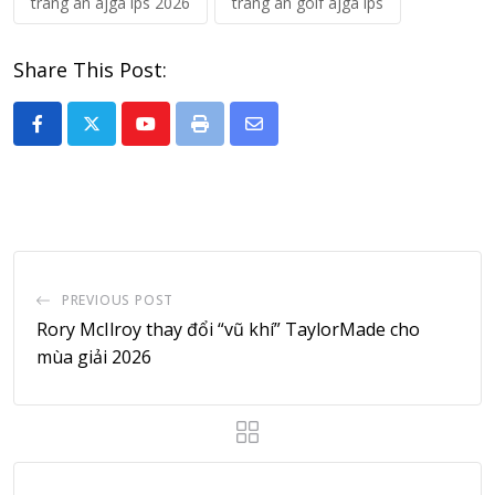
trang an ajga ips 2026
trang an golf ajga ips
Share This Post:
Youtube
Print
Share
via
Email
PREVIOUS POST
Rory McIlroy thay đổi “vũ khí” TaylorMade cho
mùa giải 2026