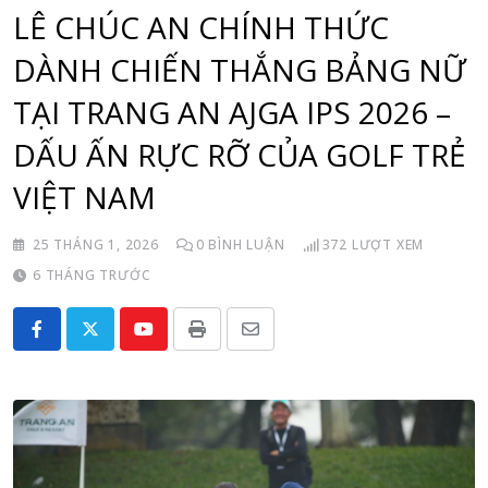
LÊ CHÚC AN CHÍNH THỨC
DÀNH CHIẾN THẮNG BẢNG NỮ
TẠI TRANG AN AJGA IPS 2026 –
DẤU ẤN RỰC RỠ CỦA GOLF TRẺ
VIỆT NAM
25 THÁNG 1, 2026
0
BÌNH LUẬN
372
LƯỢT XEM
6 THÁNG TRƯỚC
Youtube
Print
Share
via
Email