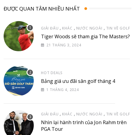
ĐƯỢC QUAN TÂM NHIỀU NHẤT
,
,
,
GIẢI ĐẤU
KHÁC
NƯỚC NGOÀI
TIN VỀ GOLF
Tiger Woods sẽ tham gia The Masters?
21 THÁNG 3, 2024
HOT DEALS
Bảng giá ưu đãi sân golf tháng 4
1 THÁNG 4, 2024
,
,
,
GIẢI ĐẤU
KHÁC
NƯỚC NGOÀI
TIN VỀ GOLF
Nhìn lại hành trình của Jon Rahm trên
PGA Tour