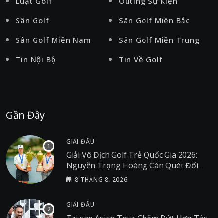
Luật Golf
Outing Sự Kiện
Sân Golf
Sân Golf Miền Bắc
Sân Golf Miền Nam
Sân Golf Miền Trung
Tin Nội Bộ
Tin Về Golf
Gần Đây
GIẢI ĐẤU
Giải Vô Địch Golf Trẻ Quốc Gia 2026:
Nguyễn Trọng Hoàng Càn Quét Đối
Thủ Tại Giải Golf Việt Nam
8 THÁNG 8, 2026
GIẢI ĐẤU
Tại sao Asian Tour Chấm Dứt Hợp Tác