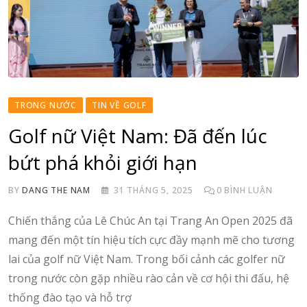
TRONG NƯỚC
TIN VỀ GOLF
Golf nữ Việt Nam: Đã đến lúc
bứt phá khỏi giới hạn
BY
DANG THE NAM
31 THÁNG 5, 2025
0
BÌNH LUẬN
Chiến thắng của Lê Chúc An tại Trang An Open 2025 đã
mang đến một tín hiệu tích cực đầy mạnh mẽ cho tương
lai của golf nữ Việt Nam. Trong bối cảnh các golfer nữ
trong nước còn gặp nhiều rào cản về cơ hội thi đấu, hệ
thống đào tạo và hỗ trợ