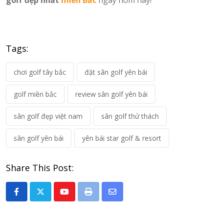
golf đẹp nhất
miền Bắc
ngay hôm nay!
Tags:
chơi golf tây bắc
đặt sân golf yên bái
golf miền bắc
review sân golf yên bái
sân golf đẹp việt nam
sân golf thử thách
sân golf yên bái
yên bái star golf & resort
Share This Post:
Youtube
Print
Share
via