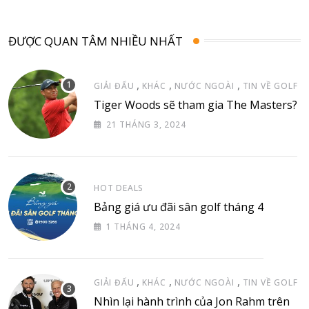
ĐƯỢC QUAN TÂM NHIỀU NHẤT
,
,
,
GIẢI ĐẤU
KHÁC
NƯỚC NGOÀI
TIN VỀ GOLF
Tiger Woods sẽ tham gia The Masters?
21 THÁNG 3, 2024
HOT DEALS
Bảng giá ưu đãi sân golf tháng 4
1 THÁNG 4, 2024
,
,
,
GIẢI ĐẤU
KHÁC
NƯỚC NGOÀI
TIN VỀ GOLF
Nhìn lại hành trình của Jon Rahm trên