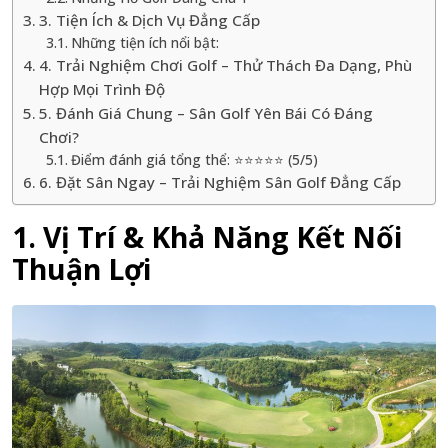
3. Tiện Ích & Dịch Vụ Đẳng Cấp
Những tiện ích nổi bật:
4. Trải Nghiệm Chơi Golf – Thử Thách Đa Dạng, Phù
Hợp Mọi Trình Độ
5. Đánh Giá Chung – Sân Golf Yên Bái Có Đáng
Chơi?
Điểm đánh giá tổng thể: ⭐⭐⭐⭐⭐ (5/5)
6. Đặt Sân Ngay – Trải Nghiệm Sân Golf Đẳng Cấp
1. Vị Trí & Khả Năng Kết Nối
Thuận Lợi