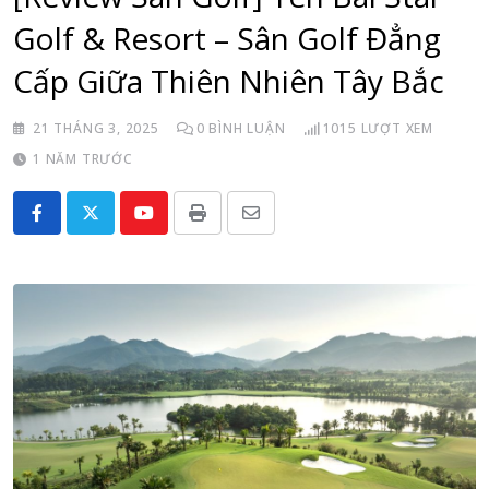
Golf & Resort – Sân Golf Đẳng
Cấp Giữa Thiên Nhiên Tây Bắc
21 THÁNG 3, 2025
0
BÌNH LUẬN
1015
LƯỢT XEM
1 NĂM TRƯỚC
Youtube
Print
Share
via
Email