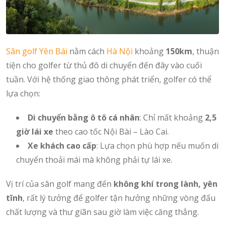
Sân golf Yên Bái
nằm cách
Hà Nội
khoảng
150km
, thuận
tiện cho golfer từ thủ đô di chuyển đến đây vào cuối
tuần. Với hệ thống giao thông phát triển, golfer có thể
lựa chọn:
Di chuyển bằng ô tô cá nhân
: Chỉ mất khoảng
2,5
giờ lái xe
theo cao tốc Nội Bài – Lào Cai.
Xe khách cao cấp
: Lựa chọn phù hợp nếu muốn di
chuyển thoải mái mà không phải tự lái xe.
Vị trí của sân golf mang đến
không khí trong lành, yên
tĩnh
, rất lý tưởng để golfer tận hưởng những vòng đấu
chất lượng và thư giãn sau giờ làm việc căng thẳng.