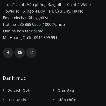
Trụ sở chính: Văn phòng Baygolf - Tòa nhà Web 3
Tower số 15, ngõ 4 Duy Tân, Cầu Giấy, Hà Nội.
Email: xinchao@baygolf.vn
Hotline: 086 888 0306 (1000đ/phút)
Liên hệ hợp tác đối tác:
Mr. Hoàng Quân: 0916 899 991
Danh mục
Du Lịch Golf
Giải Đấu
Hot Deals
Kiến thức