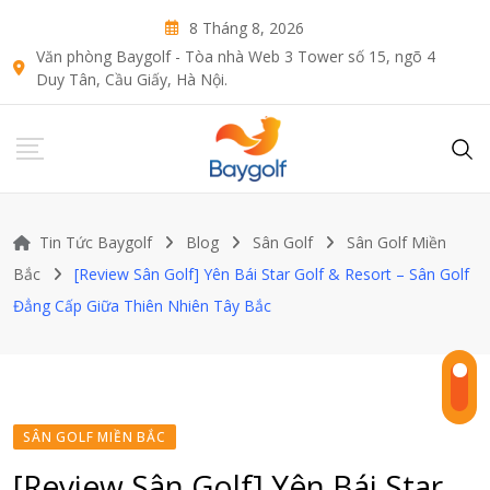
Skip
8 Tháng 8, 2026
to
Văn phòng Baygolf - Tòa nhà Web 3 Tower số 15, ngõ 4
content
Duy Tân, Cầu Giấy, Hà Nội.
Tin Tức Baygolf
Blog
Sân Golf
Sân Golf Miền
Bắc
[Review Sân Golf] Yên Bái Star Golf & Resort – Sân Golf
Đẳng Cấp Giữa Thiên Nhiên Tây Bắc
SÂN GOLF MIỀN BẮC
[Review Sân Golf] Yên Bái Star