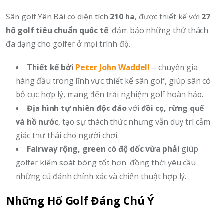
Sân golf Yên Bái có diện tích
210 ha
, được thiết kế với
27
hố golf tiêu chuẩn quốc tế
, đảm bảo những thử thách
đa dạng cho golfer ở mọi trình độ.
Thiết kế bởi
Peter John Waddell
– chuyên gia
hàng đầu trong lĩnh vực thiết kế sân golf, giúp sân có
bố cục hợp lý, mang đến trải nghiệm golf hoàn hảo.
Địa hình tự nhiên độc đáo
với
đồi cọ, rừng quế
và hồ nước
, tạo sự thách thức nhưng vẫn duy trì cảm
giác thư thái cho người chơi.
Fairway rộng, green có độ dốc vừa phải
giúp
golfer kiểm soát bóng tốt hơn, đồng thời yêu cầu
những cú đánh chính xác và chiến thuật hợp lý.
Những Hố Golf Đáng Chú Ý