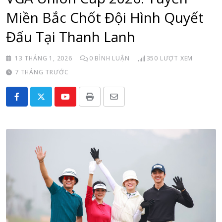
Miền Bắc Chốt Đội Hình Quyết
Đấu Tại Thanh Lanh
13 THÁNG 1, 2026
0
BÌNH LUẬN
350
LƯỢT XEM
7 THÁNG TRƯỚC
Youtube
Print
Share
via
Email