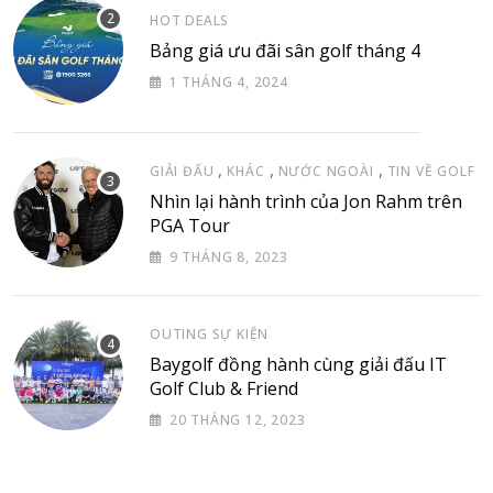
HOT DEALS
Bảng giá ưu đãi sân golf tháng 4
1 THÁNG 4, 2024
,
,
,
GIẢI ĐẤU
KHÁC
NƯỚC NGOÀI
TIN VỀ GOLF
Nhìn lại hành trình của Jon Rahm trên
PGA Tour
9 THÁNG 8, 2023
OUTING SỰ KIỆN
Baygolf đồng hành cùng giải đấu IT
Golf Club & Friend
20 THÁNG 12, 2023