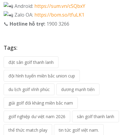
Android:
https://sum.vn/cSQbxY
Zalo OA:
https://bom.so/tfuLK1
📞
Hotline hỗ trợ:
1900 3266
Tags:
đặt sân golf thanh lanh
đội hình tuyển miền bắc union cup
du lịch golf vĩnh phúc
dương mạnh tiến
giải golf đối kháng miền bắc nam
golf nghiệp dư việt nam 2026
sân golf thanh lanh
thể thức match play
tin tức golf việt nam.