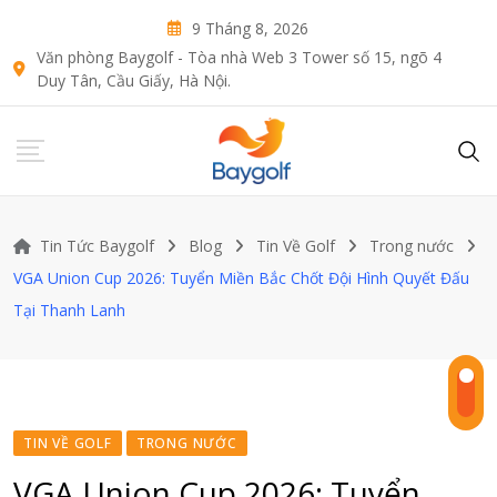
Skip
9 Tháng 8, 2026
to
Văn phòng Baygolf - Tòa nhà Web 3 Tower số 15, ngõ 4
content
Duy Tân, Cầu Giấy, Hà Nội.
Tin Tức Baygolf
Blog
Tin Về Golf
Trong nước
VGA Union Cup 2026: Tuyển Miền Bắc Chốt Đội Hình Quyết Đấu
Tại Thanh Lanh
TIN VỀ GOLF
TRONG NƯỚC
VGA Union Cup 2026: Tuyển