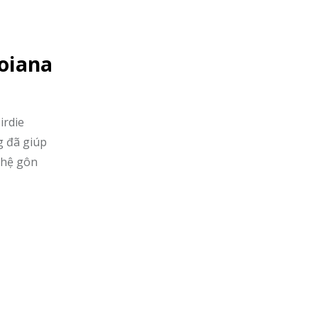
oiana
irdie
g đã giúp
 hệ gôn