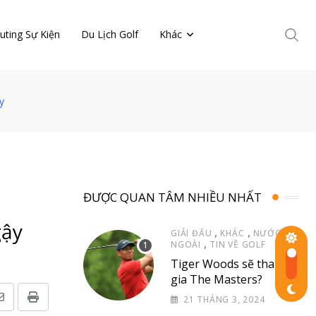
uting Sự Kiện
Du Lịch Golf
Khác
y
ĐƯỢC QUAN TÂM NHIỀU NHẤT
gậy
,
,
GIẢI ĐẤU
KHÁC
NƯỚC
,
NGOÀI
TIN VỀ GOLF
Tiger Woods sẽ tham
gia The Masters?
21 THÁNG 3, 2024
Share
Print