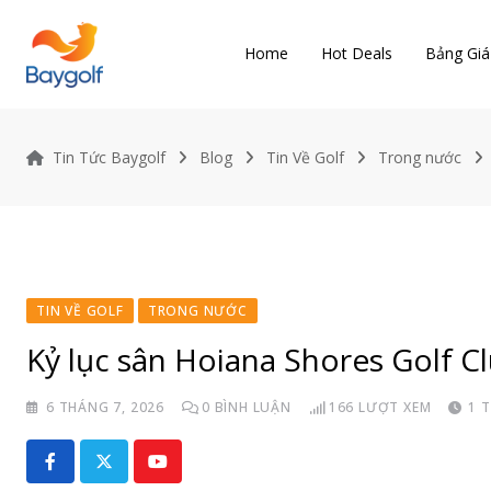
Skip
to
Home
Hot Deals
Bảng Giá
content
Tin Tức Baygolf
Blog
Tin Về Golf
Trong nước
TIN VỀ GOLF
TRONG NƯỚC
Kỷ lục sân Hoiana Shores Golf Cl
6 THÁNG 7, 2026
0
BÌNH LUẬN
166
LƯỢT XEM
1 
Youtube