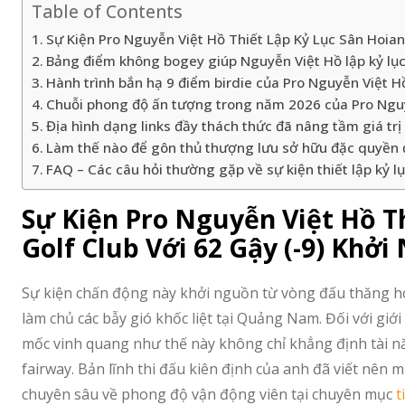
Table of Contents
Sự Kiện Pro Nguyễn Việt Hồ Thiết Lập Kỷ Lục Sân Hoian
Bảng điểm không bogey giúp Nguyễn Việt Hồ lập kỷ lục 
Hành trình bắn hạ 9 điểm birdie của Pro Nguyễn Việt Hồ
Chuỗi phong độ ấn tượng trong năm 2026 của Pro Nguy
Địa hình dạng links đầy thách thức đã nâng tầm giá trị
Làm thế nào để gôn thủ thượng lưu sở hữu đặc quyền đặ
FAQ – Các câu hỏi thường gặp về sự kiện thiết lập kỷ l
Sự Kiện Pro Nguyễn Việt Hồ T
Golf Club Với 62 Gậy (-9) Khở
Sự kiện chấn động này khởi nguồn từ vòng đấu thăng h
làm chủ các bẫy gió khốc liệt tại Quảng Nam. Đối với gi
mốc vinh quang như thế này không chỉ khẳng định tài n
fairway. Bản lĩnh thi đấu kiên định của anh đã viết nên 
chuyên sâu về phong độ vận động viên tại chuyên mục
t