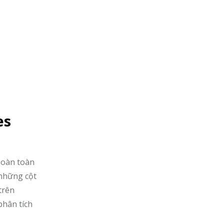
es
hoàn toàn
 những cột
trên
phân tích