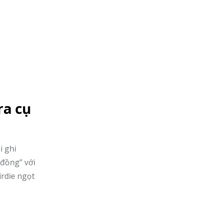
ra cụ
i ghi
 đồng” với
irdie ngọt