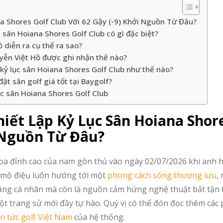
a Shores Golf Club Với 62 Gậy (-9) Khởi Nguồn Từ Đâu?
sân Hoiana Shores Golf Club có gì đặc biệt?
 diễn ra cụ thể ra sao?
ễn Việt Hồ được ghi nhận thế nào?
 kỷ lục sân Hoiana Shores Golf Club như thế nào?
t sân golf giá tốt tại Baygolf?
ục sân Hoiana Shores Golf Club
hiết Lập Kỷ Lục Sân Hoiana Shor
i Nguồn Từ Đâu?
oa đỉnh cao của nam gôn thủ vào ngày 02/07/2026 khi anh 
ới mộ điệu luôn hướng tới một
phong cách sống thượng lưu
,
ăng cá nhân mà còn là nguồn cảm hứng nghệ thuật bất tận 
một trang sử mới đầy tự hào. Quý vị có thể đón đọc thêm các 
in tức golf Việt Nam
của hệ thống.