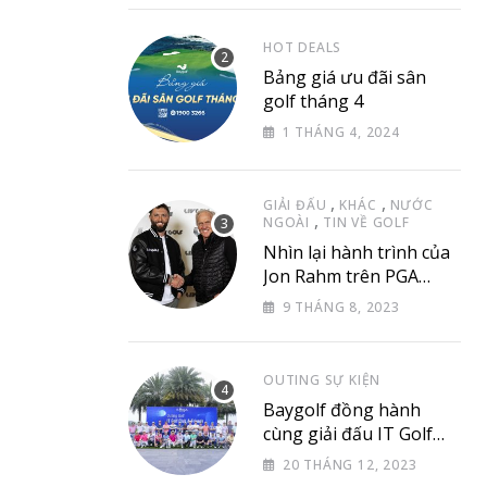
via
Email
HOT DEALS
Bảng giá ưu đãi sân
golf tháng 4
1 THÁNG 4, 2024
,
,
GIẢI ĐẤU
KHÁC
NƯỚC
,
NGOÀI
TIN VỀ GOLF
Nhìn lại hành trình của
Jon Rahm trên PGA
Tour
9 THÁNG 8, 2023
OUTING SỰ KIỆN
Baygolf đồng hành
cùng giải đấu IT Golf
Club & Friend
20 THÁNG 12, 2023