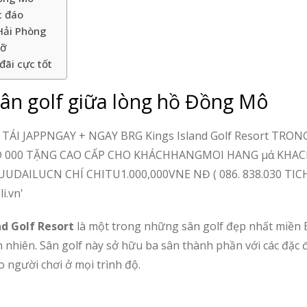
c đáo
 Hải Phòng
lỡ
đãi cực tốt
Sân golf giữa lòng hồ Đồng Mô
nd Golf Resort
là một trong những sân golf đẹp nhất miền 
ên nhiên. Sân golf này sở hữu ba sân thành phần với các đặc 
 người chơi ở mọi trình độ.