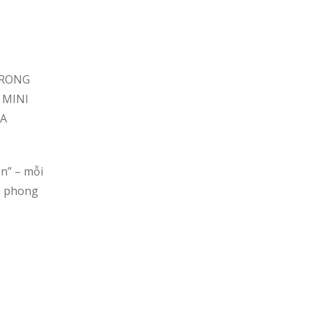
en” – mỗi
ậm phong