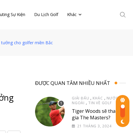
uting Sự Kiện
Du Lịch Golf
Khác
ý tưởng cho golfer miền Bắc
ĐƯỢC QUAN TÂM NHIỀU NHẤT
ưởng
,
,
GIẢI ĐẤU
KHÁC
NƯỚC
,
NGOÀI
TIN VỀ GOLF
Tiger Woods sẽ tham
gia The Masters?
21 THÁNG 3, 2024