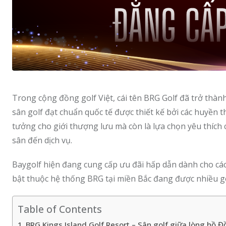
Trong cộng đồng golf Việt, cái tên BRG Golf đã trở thàn
sân golf đạt chuẩn quốc tế được thiết kế bởi các huyền t
tưởng cho giới thượng lưu mà còn là lựa chọn yêu thích 
sân đến dịch vụ.
Baygolf hiện đang cung cấp ưu đãi hấp dẫn dành cho các 
bật thuộc hệ thống BRG tại miền Bắc đang được nhiều go
Table of Contents
BRG Kings Island Golf Resort – Sân golf giữa lòng hồ 