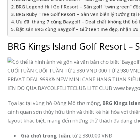
BRG Legend Hill Golf Resort – Sân golf “twin green” độ
BRG Ruby Tree Golf Resort – Sân ven biển lý tưởng tại
Ưu đãi tháng 7 cùng Baygolf – Deal chất không thể bỏ 
Đặt sân BRG cùng Baygolf – Giữ tee time đẹp, nhận ưu 
BRG Kings Island Golf Resort – 
Tọa lạc tại vùng hồ Đồng Mô thơ mộng,
BRG Kings Isla
cảnh quan sơn thủy hữu tình và thiết kế hài hòa với thi
layout khác biệt, mang đến những thử thách đa dạng cho
Giá chơi trong tuần
: từ 2.380.000 VNĐ