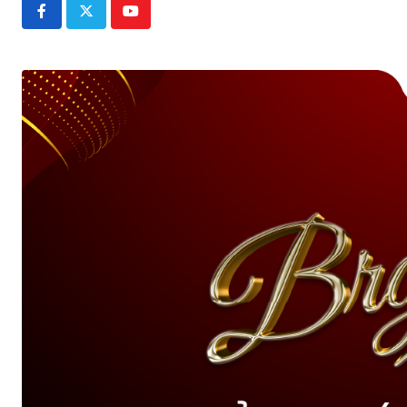
Youtube