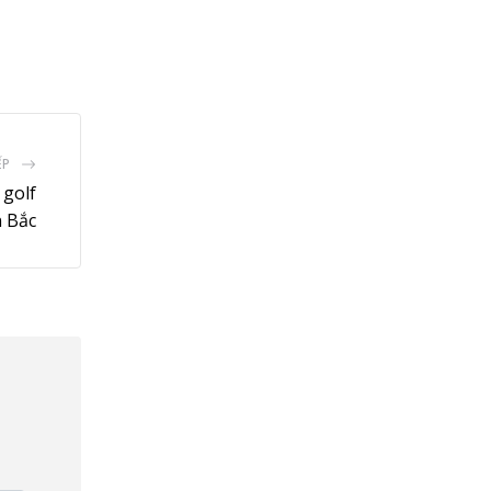
ail
ẾP
 golf
n Bắc