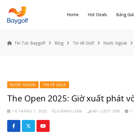
Skip
to
Home
Hot Deals
Bảng Giá
content
Tin Tức Baygolf
Blog
Tin Về Golf
Nước Ngoài
NƯỚC NGOÀI
TIN VỀ GOLF
The Open 2025: Giờ xuất phát 
16 THÁNG 7, 2025
0
BÌNH LUẬN
461
LƯỢT XEM
1
Youtube