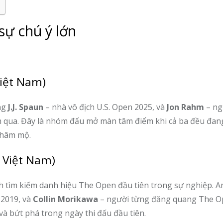
ự chú ý lớn
Việt Nam)
ng
J.J. Spaun
– nhà vô địch U.S. Open 2025, và
Jon Rahm
– ng
 qua. Đây là nhóm đấu mở màn tâm điểm khi cả ba đều đan
 hâm mộ.
ờ Việt Nam)
rình tìm kiếm danh hiệu The Open đầu tiên trong sự nghiệp. A
2019, và
Collin Morikawa
– người từng đăng quang The 
và bứt phá trong ngày thi đấu đầu tiên.