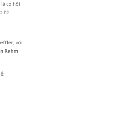
 là cơ hội
a hè.
effler
, với
on Rahm
,
ể: