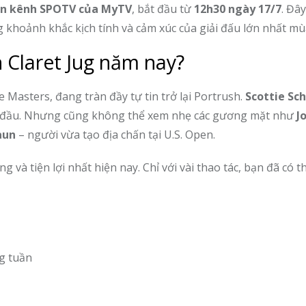
rên kênh SPOTV của MyTV
, bắt đầu từ
12h30 ngày 17/7
. Đây
 khoảnh khắc kịch tính và cảm xúc của giải đấu lớn nhất mù
h Claret Jug năm nay?
e Masters, đang tràn đầy tự tin trở lại Portrush.
Scottie Sch
ng đầu. Nhưng cũng không thể xem nhẹ các gương mặt như
J
paun
– người vừa tạo địa chấn tại U.S. Open.
và tiện lợi nhất hiện nay. Chỉ với vài thao tác, bạn đã có th
g tuần