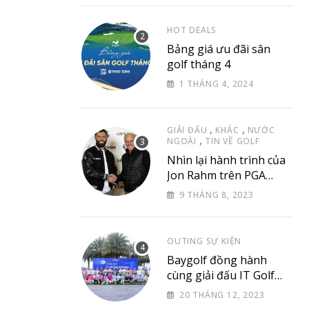
via
Email
HOT DEALS
Bảng giá ưu đãi sân
golf tháng 4
1 THÁNG 4, 2024
,
,
GIẢI ĐẤU
KHÁC
NƯỚC
,
NGOÀI
TIN VỀ GOLF
Nhìn lại hành trình của
Jon Rahm trên PGA
Tour
9 THÁNG 8, 2023
OUTING SỰ KIỆN
Baygolf đồng hành
cùng giải đấu IT Golf
Club & Friend
20 THÁNG 12, 2023