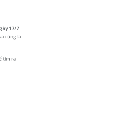
gày 17/7
và cũng là
ể tìm ra