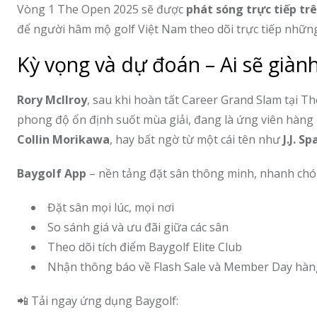
Vòng 1 The Open 2025 sẽ được
phát sóng trực tiếp t
để người hâm mộ golf Việt Nam theo dõi trực tiếp những
Kỳ vọng và dự đoán – Ai sẽ giàn
Rory McIlroy
, sau khi hoàn tất Career Grand Slam tại Th
phong độ ổn định suốt mùa giải, đang là ứng viên hà
Collin Morikawa
, hay bất ngờ từ một cái tên như
J.J. S
Baygolf App
– nền tảng đặt sân thông minh, nhanh chóng 
Đặt sân mọi lúc, mọi nơi
So sánh giá và ưu đãi giữa các sân
Theo dõi tích điểm Baygolf Elite Club
Nhận thông báo về Flash Sale và Member Day hàn
📲 Tải ngay ứng dụng Baygolf: