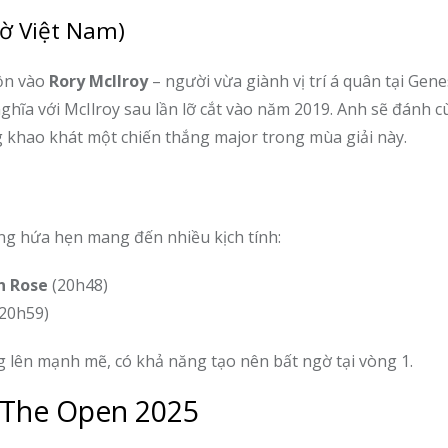
iờ Việt Nam)
ồn vào
Rory McIlroy
– người vừa giành vị trí á quân tại Gene
nghĩa với McIlroy sau lần lỡ cắt vào năm 2019. Anh sẽ đánh 
g khao khát một chiến thắng major trong mùa giải này.
g hứa hẹn mang đến nhiều kịch tính:
n Rose
(20h48)
20h59)
 lên mạnh mẽ, có khả năng tạo nên bất ngờ tại vòng 1.
i The Open 2025