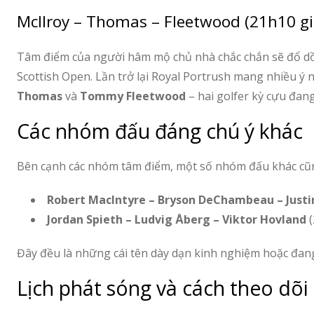
McIlroy – Thomas – Fleetwood (21h10 g
Tâm điểm của người hâm mộ chủ nhà chắc chắn sẽ đổ d
Scottish Open. Lần trở lại Royal Portrush mang nhiều ý 
Thomas
và
Tommy Fleetwood
– hai golfer kỳ cựu đan
Các nhóm đấu đáng chú ý khác
Bên cạnh các nhóm tâm điểm, một số nhóm đấu khác cũn
Robert MacIntyre – Bryson DeChambeau – Justi
Jordan Spieth – Ludvig Åberg – Viktor Hovland
(
Đây đều là những cái tên dày dạn kinh nghiệm hoặc đang
Lịch phát sóng và cách theo dõ