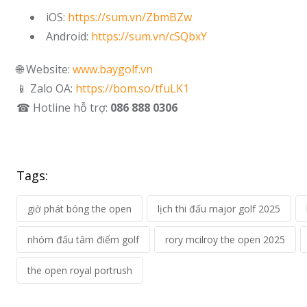
iOS:
https://sum.vn/ZbmBZw
Android:
https://sum.vn/cSQbxY
🌐 Website:
www.baygolf.vn
📱 Zalo OA:
https://bom.so/tfuLK1
☎ Hotline hỗ trợ:
086 888 0306
Tags:
giờ phát bóng the open
lịch thi đấu major golf 2025
nhóm đấu tâm điểm golf
rory mcilroy the open 2025
the open royal portrush