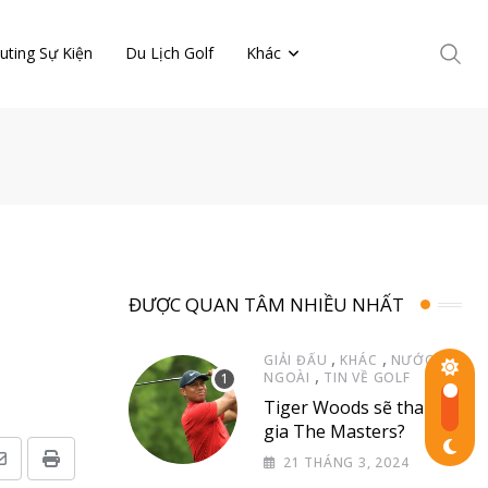
uting Sự Kiện
Du Lịch Golf
Khác
ĐƯỢC QUAN TÂM NHIỀU NHẤT
,
,
GIẢI ĐẤU
KHÁC
NƯỚC
,
NGOÀI
TIN VỀ GOLF
Tiger Woods sẽ tham
gia The Masters?
21 THÁNG 3, 2024
Share
Print