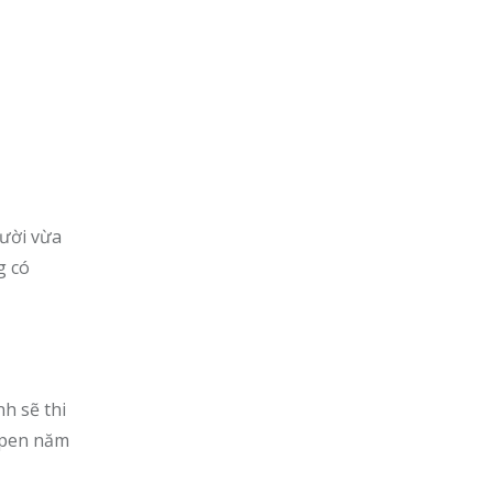
ười vừa
g có
nh sẽ thi
Open năm