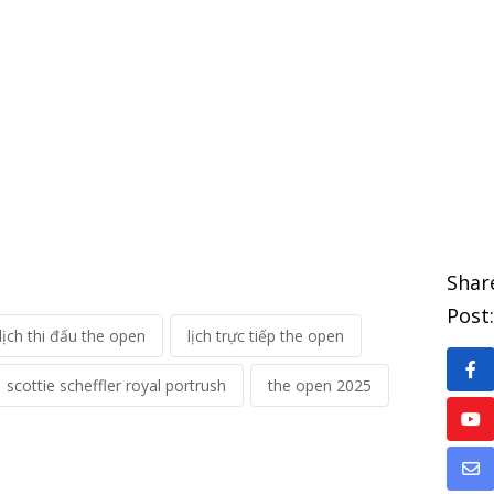
Shar
Post:
lịch thi đấu the open
lịch trực tiếp the open
scottie scheffler royal portrush
the open 2025
Yo
Sh