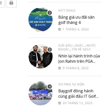
Share
Print
HOT DEALS
via
Bảng giá ưu đãi sân
Email
golf tháng 4
1 THÁNG 4, 2024
,
,
GIẢI ĐẤU
KHÁC
NƯỚC
,
NGOÀI
TIN VỀ GOLF
Nhìn lại hành trình của
Jon Rahm trên PGA
Tour
9 THÁNG 8, 2023
OUTING SỰ KIỆN
Baygolf đồng hành
cùng giải đấu IT Golf
Club & Friend
20 THÁNG 12, 2023