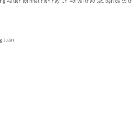
và tiện lợi nhất hiện nay. Chỉ với vài thao tác, bạn đã có th
g tuần