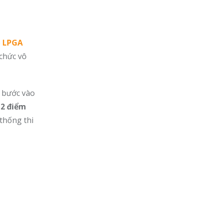
p
LPGA
 chức vô
i bước vào
d
2 điểm
thống thi