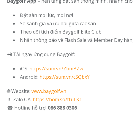
Baygolf App
– nền tảng đặt sân thông minh, nhanh chóng 
Đặt sân mọi lúc, mọi nơi
So sánh giá và ưu đãi giữa các sân
Theo dõi tích điểm Baygolf Elite Club
Nhận thông báo về Flash Sale và Member Day hàn
📲 Tải ngay ứng dụng Baygolf:
iOS:
https://sum.vn/ZbmBZw
Android:
https://sum.vn/cSQbxY
🌐 Website:
www.baygolf.vn
📱 Zalo OA:
https://bom.so/tfuLK1
☎ Hotline hỗ trợ:
086 888 0306