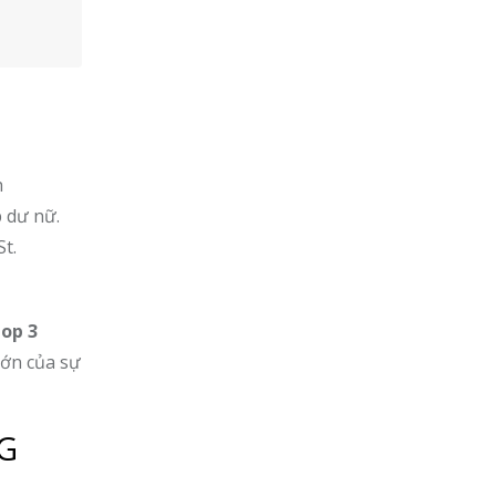
h
 dư nữ.
t.
top 3
lớn của sự
IG