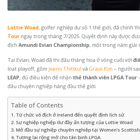
Lottie Woad
, golfer nghiệp dư số 1 thế giới, đã chính
Tour
ngay trong tháng 7/2025. Quyết định này được đưa r
địch
Amundi Evian Championship
, một trong năm giải 
Tại Evian, Woad đã thi đấu thăng hoa ở vòng cuối với
đi
loạt playoff, gồm
Jeeno Thitikul
và
Grace Kim
– người sa
LEAP
, đủ điều kiện để nhận
thẻ thành viên LPGA Tour
–
đấu chuyên nghiệp hàng đầu thế giới.
Table of Contents
Từ chức vô địch ở Ireland đến quyết định lịch sử
Sự nghiệp nghiệp dư đầy ấn tượng của Lottie Woad
Mở đầu sự nghiệp chuyên nghiệp tại Women’s Scottis
Tương lai rộng mở cho tân binh LPGA