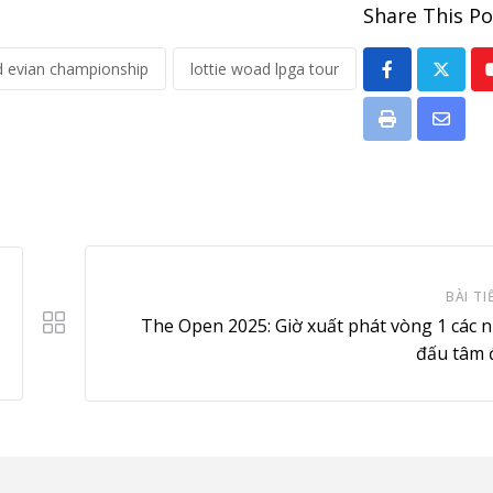
Share This Po
d evian championship
lottie woad lpga tour
Print
Share
via
Email
BÀI TI
The Open 2025: Giờ xuất phát vòng 1 các
đấu tâm 