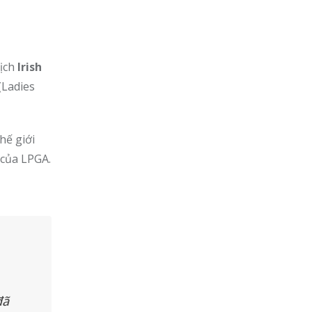
địch
Irish
(Ladies
hế giới
 của LPGA.
đã