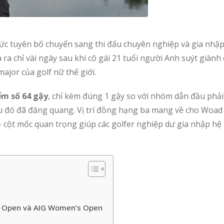
 thức tuyên bố chuyển sang thi đấu chuyên nghiệp và gia nhậ
a chỉ vài ngày sau khi cô gái 21 tuổi người Anh suýt giành
major của golf nữ thế giới.
ểm số 64 gậy
, chỉ kém đúng 1 gậy so với nhóm dẫn đầu phả
u đó đã đăng quang. Vị trí đồng hạng ba mang về cho Woa
 cột mốc quan trọng giúp các golfer nghiệp dư gia nhập hệ 
h Open và AIG Women’s Open