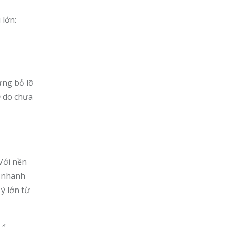
 lớn:
ừng bỏ lỡ
D
do chưa
Với nền
ẽ nhanh
ý lớn từ