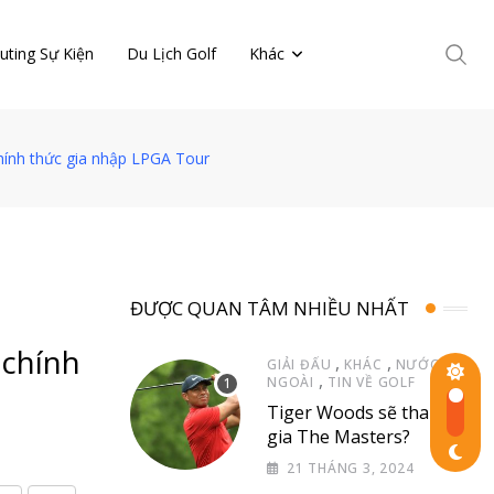
uting Sự Kiện
Du Lịch Golf
Khác
chính thức gia nhập LPGA Tour
ĐƯỢC QUAN TÂM NHIỀU NHẤT
 chính
,
,
GIẢI ĐẤU
KHÁC
NƯỚC
,
NGOÀI
TIN VỀ GOLF
Tiger Woods sẽ tham
gia The Masters?
21 THÁNG 3, 2024