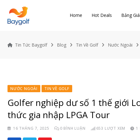
Skip
to
Home
Hot Deals
Bảng Giá
content
Tin Tức Baygolf
Blog
Tin Về Golf
Nước Ngoài
NƯỚC NGOÀI
TIN VỀ GOLF
Golfer nghiệp dư số 1 thế giới 
thức gia nhập LPGA Tour
16 THÁNG 7, 2025
0
BÌNH LUẬN
653
LƯỢT XEM
1