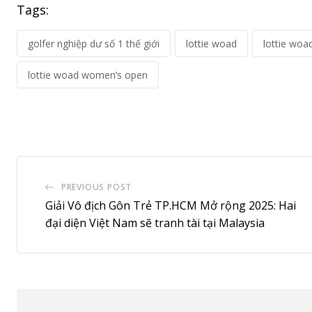
Tags:
golfer nghiệp dư số 1 thế giới
lottie woad
lottie woa
lottie woad women’s open
PREVIOUS POST
Giải Vô địch Gôn Trẻ TP.HCM Mở rộng 2025: Hai
đại diện Việt Nam sẽ tranh tài tại Malaysia