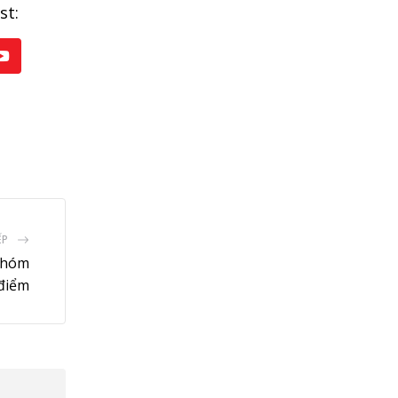
st:
Youtube
ẾP
 nhóm
điểm