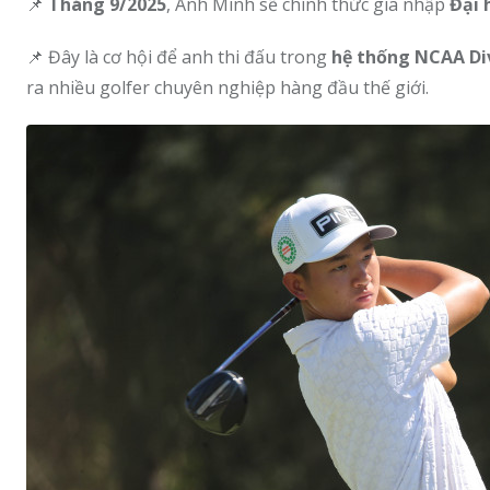
📌
Tháng 9/2025
, Anh Minh sẽ chính thức gia nhập
Đại 
📌 Đây là cơ hội để anh thi đấu trong
hệ thống NCAA Div
ra nhiều golfer chuyên nghiệp hàng đầu thế giới.