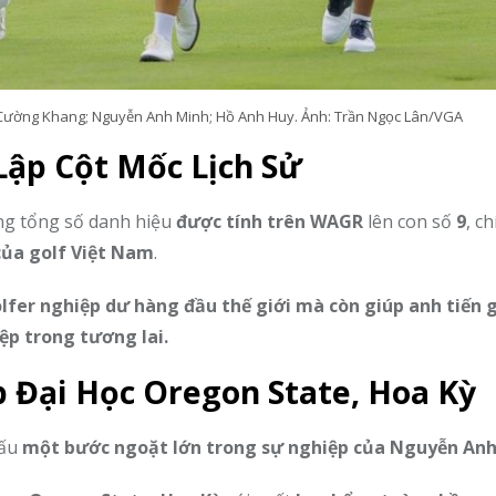
 Cường Khang; Nguyễn Anh Minh; Hồ Anh Huy. Ảnh: Trần Ngọc Lân/VGA
Lập Cột Mốc Lịch Sử
ng tổng số danh hiệu
được tính trên WAGR
lên con số
9
, c
của golf Việt Nam
.
lfer nghiệp dư hàng đầu thế giới mà còn giúp anh tiến 
ệp trong tương lai.
 Đại Học Oregon State, Hoa Kỳ
dấu
một bước ngoặt lớn trong sự nghiệp của Nguyễn An