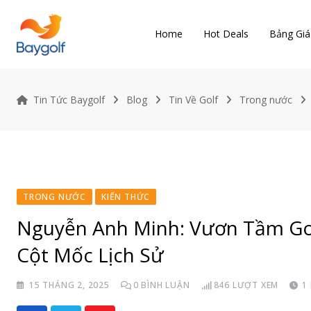
Skip
to
Home
Hot Deals
Bảng Giá
content
Tin Tức Baygolf
Blog
Tin Về Golf
Trong nước
TRONG NƯỚC
KIẾN THỨC
Nguyễn Anh Minh: Vươn Tầm Golf
Cột Mốc Lịch Sử
15 THÁNG 2, 2025
0
BÌNH LUẬN
846
LƯỢT XEM
1