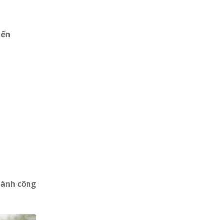
iến
hành công