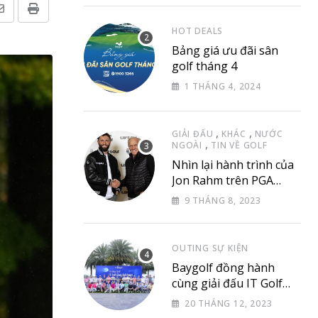
Share
Print
HOT DEALS
via
Bảng giá ưu đãi sân
Email
golf tháng 4
1 THÁNG 4, 2024
,
,
GIẢI ĐẤU
KHÁC
NƯỚC
,
NGOÀI
TIN VỀ GOLF
Nhìn lại hành trình của
Jon Rahm trên PGA
Tour
9 THÁNG 8, 2023
OUTING SỰ KIỆN
Baygolf đồng hành
cùng giải đấu IT Golf
Club & Friend
20 THÁNG 12, 2023