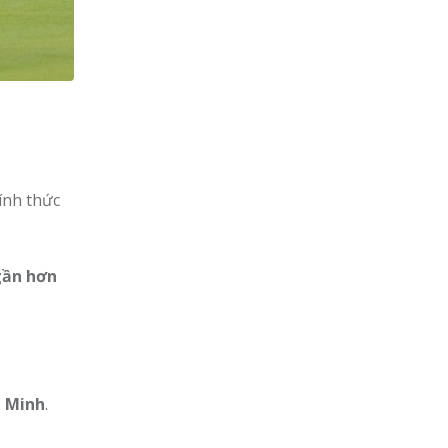
hính thức
gần hơn
h Minh
.