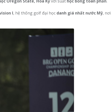
học Oregon State, Hoa Kỳ
với suất
học bổng toàn phần
.
ision I
, hệ thống golf đại học
danh giá nhất nước Mỹ
, nơi