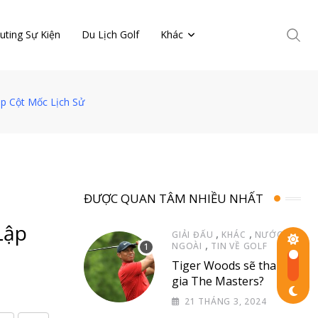
uting Sự Kiện
Du Lịch Golf
Khác
ập Cột Mốc Lịch Sử
ĐƯỢC QUAN TÂM NHIỀU NHẤT
Lập
,
,
GIẢI ĐẤU
KHÁC
NƯỚC
,
NGOÀI
TIN VỀ GOLF
Tiger Woods sẽ tham
gia The Masters?
21 THÁNG 3, 2024