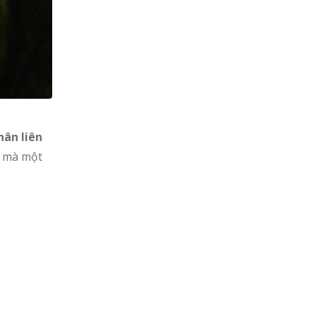
hân liên
t mà một