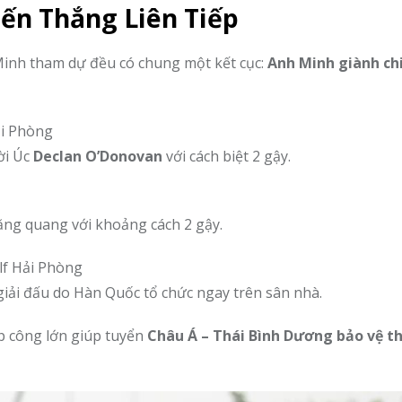
iến Thắng Liên Tiếp
Minh tham dự đều có chung một kết cục:
Anh Minh giành ch
ải Phòng
ời Úc
Declan O’Donovan
với cách biệt 2 gậy.
đăng quang với khoảng cách 2 gậy.
lf Hải Phòng
 giải đấu do Hàn Quốc tổ chức ngay trên sân nhà.
p công lớn giúp tuyển
Châu Á – Thái Bình Dương bảo vệ t