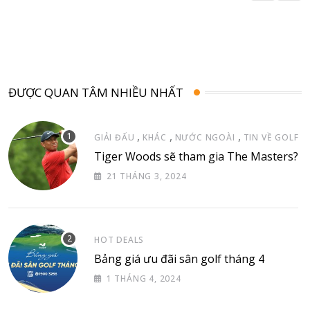
ĐƯỢC QUAN TÂM NHIỀU NHẤT
,
,
,
GIẢI ĐẤU
KHÁC
NƯỚC NGOÀI
TIN VỀ GOLF
Tiger Woods sẽ tham gia The Masters?
21 THÁNG 3, 2024
HOT DEALS
Bảng giá ưu đãi sân golf tháng 4
1 THÁNG 4, 2024