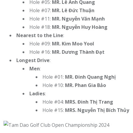
Hole #05:
MR. Lê Anh Quang
Hole #07:
MR. Lê Đức Thuận
Hole #11:
MR. Nguyễn Văn Mạnh
Hole #18:
MR. Nguyễn Huy Hoàng
Nearest to the Line
:
Hole #09:
MR. Kim Moo Yool
Hole #16:
MR. Dương Thành Đạt
Longest Drive
:
Men
:
Hole #01:
MR. Đinh Quang Nghị
Hole #10:
MR. Phan Gia Bảo
Ladies
:
Hole #04:
MRS. Đinh Thị Trang
Hole #15:
MRS. Nguyễn Thị Bích Thủy