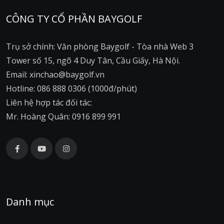
CÔNG TY CỔ PHẦN BAYGOLF
Trụ sở chính: Văn phòng Baygolf - Tòa nhà Web 3
Tower số 15, ngõ 4 Duy Tân, Cầu Giấy, Hà Nội.
Email: xinchao@baygolf.vn
Hotline: 086 888 0306 (1000đ/phút)
Liên hệ hợp tác đối tác:
Mr. Hoàng Quân: 0916 899 991
Danh mục