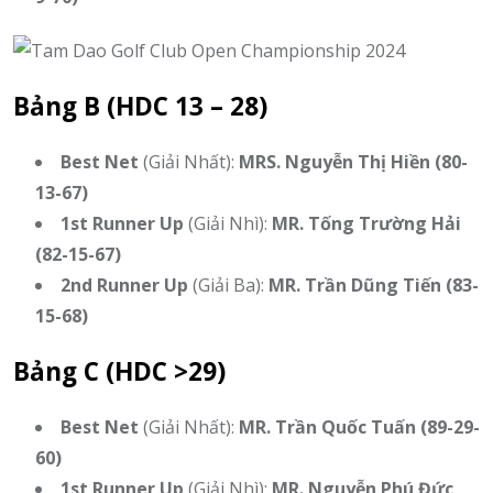
Bảng B (HDC 13 – 28)
Best Net
(Giải Nhất):
MRS. Nguyễn Thị Hiền (80-
13-67)
1st Runner Up
(Giải Nhì):
MR. Tống Trường Hải
(82-15-67)
2nd Runner Up
(Giải Ba):
MR. Trần Dũng Tiến (83-
15-68)
Bảng C (HDC >29)
Best Net
(Giải Nhất):
MR. Trần Quốc Tuấn (89-29-
60)
1st Runner Up
(Giải Nhì):
MR. Nguyễn Phú Đức