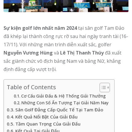
Sự kiện golf lớn nhất năm 2024
tại sân golf Tam Đảo
đã khép lại thành công rực rỡ sau hai ngày tranh tài (16-
17/11). Với những màn trình diễn xuất sắc, golfer
Nguyễn Vương Hùng
và
Lê Thị Thanh Thúy
đã xuất
sắc giành chức vô địch bảng Nam và bảng Nữ, khẳng
định đẳng cấp vượt trội.
Table of Contents
Cơ Cấu Giải Đấu & Hệ Thống Giải Thưởng
Những Con Số Ấn Tượng Tại Giải Năm Nay
Sân Golf Đẳng Cấp Quốc Tế Tại Tam Đảo
Kết Quả Nổi Bật Của Giải Đấu
Tầm Quan Trọng Của Giải Đấu
Kết Quả Tại Giải Đấu