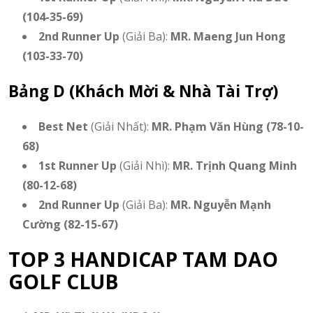
(104-35-69)
2nd Runner Up
(Giải Ba):
MR. Maeng Jun Hong
(103-33-70)
Bảng D (Khách Mời & Nhà Tài Trợ)
Best Net
(Giải Nhất):
MR. Phạm Văn Hùng (78-10-
68)
1st Runner Up
(Giải Nhì):
MR. Trịnh Quang Minh
(80-12-68)
2nd Runner Up
(Giải Ba):
MR. Nguyễn Mạnh
Cường (82-15-67)
TOP 3 HANDICAP TAM DAO
GOLF CLUB