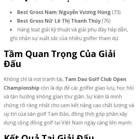
Best Gross Nam
:
Nguyễn Vương Hùng
(73)
Best Gross Nữ
:
Lê Thị Thanh Thúy
(76)
Hàng loạt giải kỹ thuật và giải phụ đầy hấp dẫn,
ghi nhận sự xuất sắc của nhiều golfer tham dự.
Tầm Quan Trọng Của Giải
Đấu
Không chỉ là nơi tranh tài,
Tam Dao Golf Club Open
Championship
còn là dịp để các golfer giao lưu, học hỏi
và tận hưởng không gian thư giãn. Sự kiện là minh
chứng rõ ràng nhất cho cam kết nâng cao chất lượng và
uy tín của sân golf Tam Đảo, đồng thời góp phần xây
dựng cộng đồng golf tại Việt Nam ngày càng lớn mạnh.
Kết Quả Tại Giải Đấu