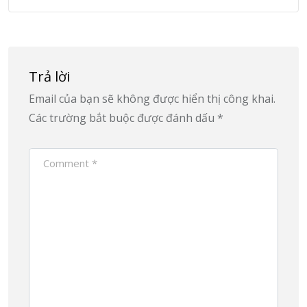
Trả lời
Email của bạn sẽ không được hiển thị công khai.
Các trường bắt buộc được đánh dấu
*