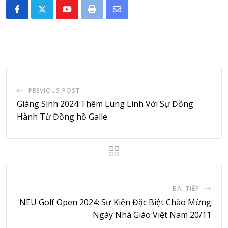
Youtube
Print
Share
via
Email
PREVIOUS POST
Giáng Sinh 2024 Thêm Lung Linh Với Sự Đồng
Hành Từ Đồng hồ Galle
BÀI TIẾP
NEU Golf Open 2024: Sự Kiện Đặc Biệt Chào Mừng
Ngày Nhà Giáo Việt Nam 20/11