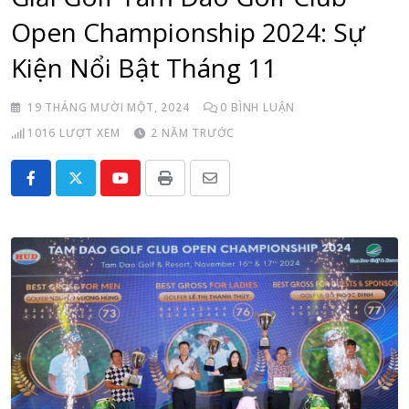
Open Championship 2024: Sự
Kiện Nổi Bật Tháng 11
19 THÁNG MƯỜI MỘT, 2024
0
BÌNH LUẬN
1016
LƯỢT XEM
2 NĂM TRƯỚC
Youtube
Print
Share
via
Email