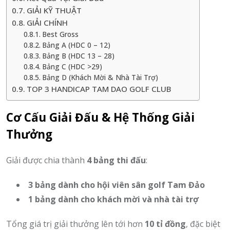
GIẢI KỸ THUẬT
GIẢI CHÍNH
Best Gross
Bảng A (HDC 0 – 12)
Bảng B (HDC 13 – 28)
Bảng C (HDC >29)
Bảng D (Khách Mời & Nhà Tài Trợ)
TOP 3 HANDICAP TAM DAO GOLF CLUB
Cơ Cấu Giải Đấu & Hệ Thống Giải
Thưởng
Giải được chia thành
4 bảng thi đấu
:
3 bảng dành cho hội viên sân golf Tam Đảo
1 bảng dành cho khách mời và nhà tài trợ
Tổng giá trị giải thưởng lên tới hơn
10 tỉ đồng
, đặc biệt