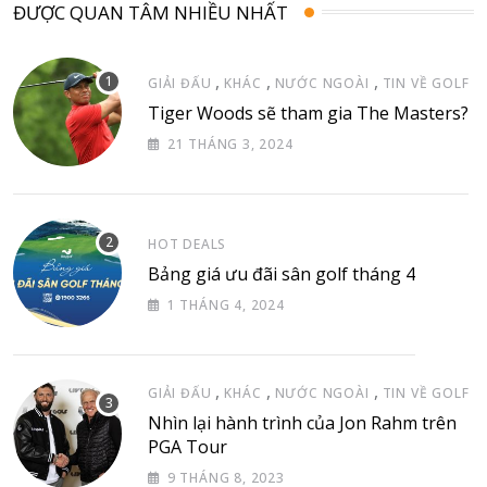
ĐƯỢC QUAN TÂM NHIỀU NHẤT
,
,
,
GIẢI ĐẤU
KHÁC
NƯỚC NGOÀI
TIN VỀ GOLF
Tiger Woods sẽ tham gia The Masters?
21 THÁNG 3, 2024
HOT DEALS
Bảng giá ưu đãi sân golf tháng 4
1 THÁNG 4, 2024
,
,
,
GIẢI ĐẤU
KHÁC
NƯỚC NGOÀI
TIN VỀ GOLF
Nhìn lại hành trình của Jon Rahm trên
PGA Tour
9 THÁNG 8, 2023