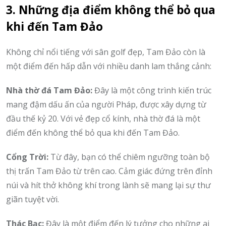
3. Những địa điểm không thể bỏ qua
khi đến Tam Đảo
Không chỉ nổi tiếng với sân golf đẹp, Tam Đảo còn là
một điểm đến hấp dẫn với nhiều danh lam thắng cảnh:
Nhà thờ đá Tam Đảo:
Đây là một công trình kiến trúc
mang đậm dấu ấn của người Pháp, được xây dựng từ
đầu thế kỷ 20. Với vẻ đẹp cổ kính, nhà thờ đá là một
điểm đến không thể bỏ qua khi đến Tam Đảo.
Cổng Trời:
Từ đây, bạn có thể chiêm ngưỡng toàn bộ
thị trấn Tam Đảo từ trên cao. Cảm giác đứng trên đỉnh
núi và hít thở không khí trong lành sẽ mang lại sự thư
giãn tuyệt vời.
Thác Bạc:
Đây là một điểm đến lý tưởng cho những ai