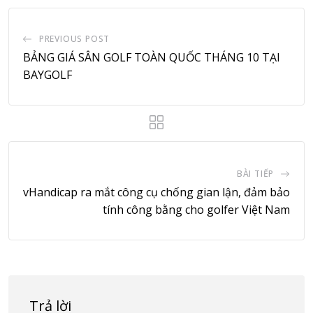
PREVIOUS POST
BẢNG GIÁ SÂN GOLF TOÀN QUỐC THÁNG 10 TẠI
BAYGOLF
BÀI TIẾP
vHandicap ra mắt công cụ chống gian lận, đảm bảo
tính công bằng cho golfer Việt Nam
Trả lời