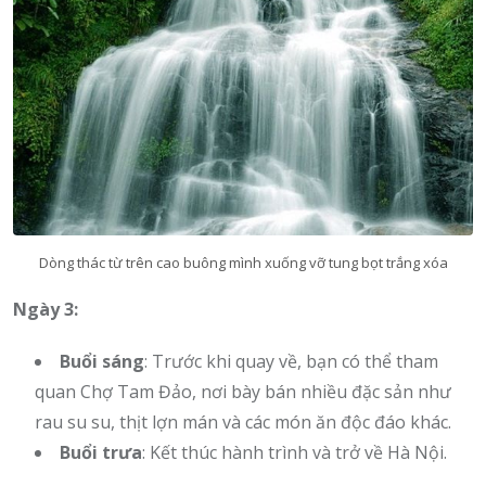
Dòng thác từ trên cao buông mình xuống vỡ tung bọt trắng xóa
Ngày 3:
Buổi sáng
: Trước khi quay về, bạn có thể tham
quan Chợ Tam Đảo, nơi bày bán nhiều đặc sản như
rau su su, thịt lợn mán và các món ăn độc đáo khác.
Buổi trưa
: Kết thúc hành trình và trở về Hà Nội.