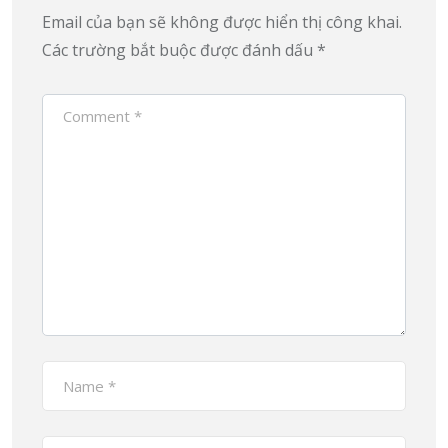
Email của bạn sẽ không được hiển thị công khai.
Các trường bắt buộc được đánh dấu
*