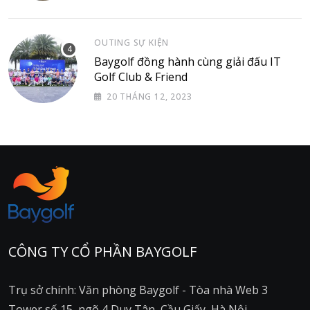
OUTING SỰ KIỆN
Baygolf đồng hành cùng giải đấu IT
Golf Club & Friend
20 THÁNG 12, 2023
CÔNG TY CỔ PHẦN BAYGOLF
Trụ sở chính: Văn phòng Baygolf - Tòa nhà Web 3
Tower số 15, ngõ 4 Duy Tân, Cầu Giấy, Hà Nội.