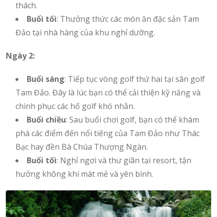
thách.
Buổi tối
: Thưởng thức các món ăn đặc sản Tam
Đảo tại nhà hàng của khu nghỉ dưỡng.
Ngày 2:
Buổi sáng
: Tiếp tục vòng golf thứ hai tại sân golf
Tam Đảo. Đây là lúc bạn có thể cải thiện kỹ năng và
chinh phục các hố golf khó nhằn.
Buổi chiều
: Sau buổi chơi golf, bạn có thể khám
phá các điểm đến nổi tiếng của Tam Đảo như Thác
Bạc hay đền Bà Chúa Thượng Ngàn.
Buổi tối
: Nghỉ ngơi và thư giãn tại resort, tận
hưởng không khí mát mẻ và yên bình.