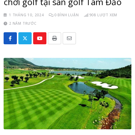
chơi golf tại sân golf Tam Đảo
1 THÁNG 10, 2024
0
BÌNH LUẬN
908
LƯỢT XEM
2 NĂM TRƯỚC
Youtube
Print
Share
via
Email