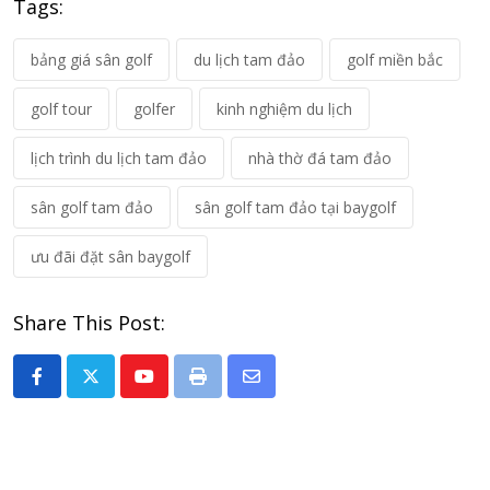
Tags:
bảng giá sân golf
du lịch tam đảo
golf miền bắc
golf tour
golfer
kinh nghiệm du lịch
lịch trình du lịch tam đảo
nhà thờ đá tam đảo
sân golf tam đảo
sân golf tam đảo tại baygolf
ưu đãi đặt sân baygolf
Share This Post:
Youtube
Print
Share
via
Email