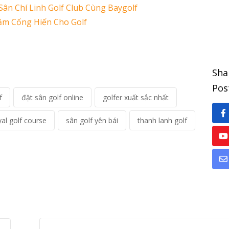
ân Chí Linh Golf Club Cùng Baygolf
Năm Cống Hiến Cho Golf
Sha
Pos
f
đặt sân golf online
golfer xuất sắc nhất
yal golf course
sân golf yên bái
thanh lanh golf
Y
S
v
E