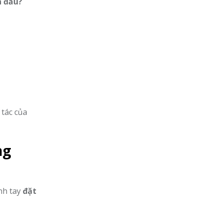
n đầu?
 tác của
ng
nh tay
đặt