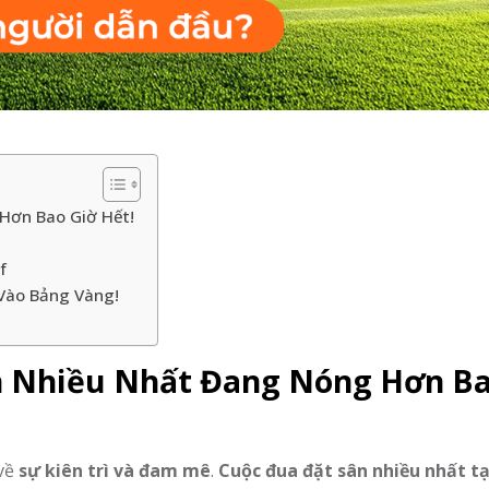
Hơn Bao Giờ Hết!
f
Vào Bảng Vàng!
n Nhiều Nhất Đang Nóng Hơn B
 về
sự kiên trì và đam mê
.
Cuộc đua đặt sân nhiều nhất tạ