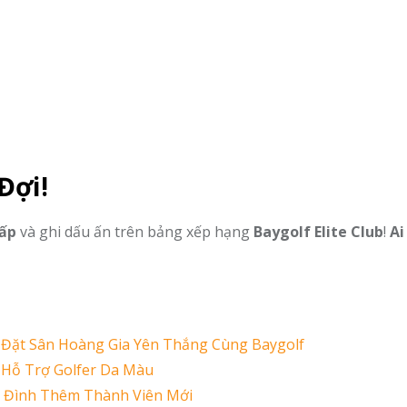
Đợi!
cấp
và ghi dấu ấn trên bảng xếp hạng
Baygolf Elite Club
!
Ai
i Đặt Sân Hoàng Gia Yên Thắng Cùng Baygolf
h Hỗ Trợ Golfer Da Màu
a Đình Thêm Thành Viên Mới