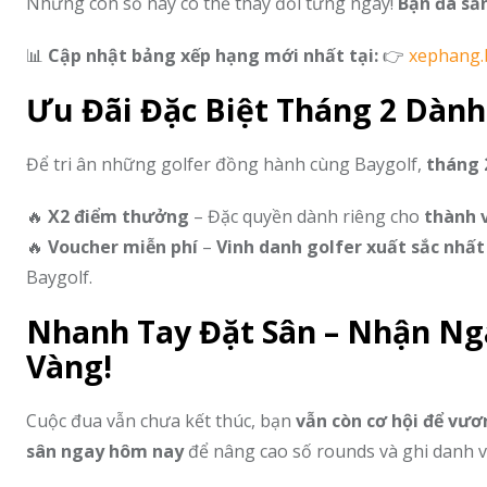
Những con số này có thể thay đổi từng ngày!
Bạn đã sẵ
📊
Cập nhật bảng xếp hạng mới nhất tại:
👉
xephang.
Ưu Đãi Đặc Biệt Tháng 2 Dành
Để tri ân những golfer đồng hành cùng Baygolf,
tháng 
🔥
X2 điểm thưởng
– Đặc quyền dành riêng cho
thành v
🔥
Voucher miễn phí
–
Vinh danh golfer xuất sắc nhất
Baygolf.
Nhanh Tay Đặt Sân – Nhận Ng
Vàng!
Cuộc đua vẫn chưa kết thúc, bạn
vẫn còn cơ hội để vươ
sân ngay hôm nay
để nâng cao số rounds và ghi danh 