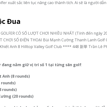
lfer xuất sắc liên tục nâng cao thành tích. Ai sẽ là người dẫn
ộc Đua
 đang nắm giữ vị trí số 1 tại từng sân golf
:
t Anh (8 rounds)
8 rounds)
8 rounds)
Cường (20 rounds)