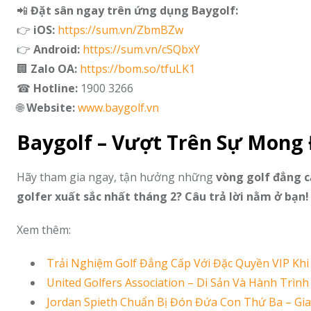
📲
Đặt sân ngay trên ứng dụng Baygolf:
👉
iOS:
https://sum.vn/ZbmBZw
👉
Android:
https://sum.vn/cSQbxY
🏢
Zalo OA:
https://bom.so/tfuLK1
☎
Hotline:
1900 3266
🌐
Website:
www.baygolf.vn
Baygolf – Vượt Trên Sự Mong 
Hãy tham gia ngay, tận hưởng những
vòng golf đẳng 
golfer xuất sắc nhất tháng 2? Câu trả lời nằm ở bạn!
Xem thêm:
Trải Nghiệm Golf Đẳng Cấp Với Đặc Quyền VIP Kh
United Golfers Association – Di Sản Và Hành Trìn
Jordan Spieth Chuẩn Bị Đón Đứa Con Thứ Ba – Gi