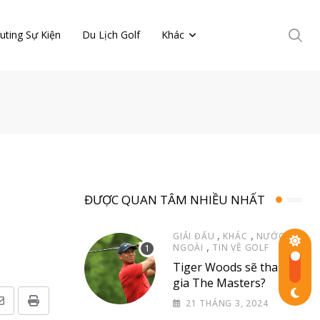
uting Sự Kiện
Du Lịch Golf
Khác
ĐƯỢC QUAN TÂM NHIỀU NHẤT
,
,
GIẢI ĐẤU
KHÁC
NƯỚC
,
NGOÀI
TIN VỀ GOLF
Tiger Woods sẽ tham
gia The Masters?
21 THÁNG 3, 2024
Share
Print