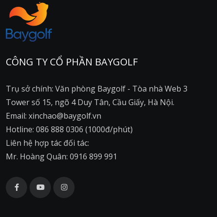
CÔNG TY CỔ PHẦN BAYGOLF
Trụ sở chính: Văn phòng Baygolf - Tòa nhà Web 3
Tower số 15, ngõ 4 Duy Tân, Cầu Giấy, Hà Nội.
Email: xinchao@baygolf.vn
Hotline: 086 888 0306 (1000đ/phút)
Liên hệ hợp tác đối tác:
Mr. Hoàng Quân: 0916 899 991