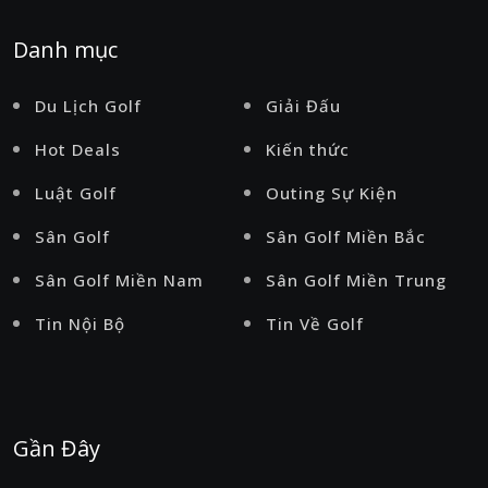
Danh mục
Du Lịch Golf
Giải Đấu
Hot Deals
Kiến thức
Luật Golf
Outing Sự Kiện
Sân Golf
Sân Golf Miền Bắc
Sân Golf Miền Nam
Sân Golf Miền Trung
Tin Nội Bộ
Tin Về Golf
Gần Đây