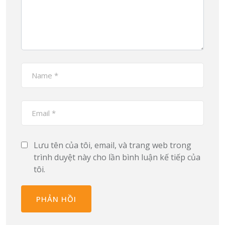
Lưu tên của tôi, email, và trang web trong
trình duyệt này cho lần bình luận kế tiếp của
tôi.