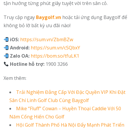
tận hưởng từng phút giây tuyệt vời trên sân cỏ.
Truy cập ngay
Baygolf.vn
hoặc tải ứng dụng Baygolf để
không bỏ lỡ bất kỳ ưu đãi nào!
iOS:
https://sum.vn/ZbmBZw
Android:
https://sum.vn/cSQbxY
Zalo OA:
https://bom.so/tfuLK1
Hotline hỗ trợ:
1900 3266
Xem thêm:
Trải Nghiệm Đẳng Cấp Với Đặc Quyền VIP Khi Đặt
Sân Chí Linh Golf Club Cùng Baygolf
Mike “Fluff” Cowan – Huyền Thoại Caddie Với 50
Năm Cống Hiến Cho Golf
Hội Golf Thành Phố Hà Nội Đẩy Mạnh Phát Triển