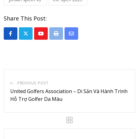
Share This Post:
Youtube
Print
Share
via
Email
PREVIOUS POST
United Golfers Association – Di Sản Và Hành Trình
Hỗ Trợ Golfer Da Màu