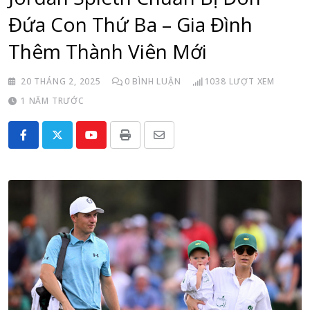
Đứa Con Thứ Ba – Gia Đình
Thêm Thành Viên Mới
20 THÁNG 2, 2025
0
BÌNH LUẬN
1038
LƯỢT XEM
1 NĂM TRƯỚC
Youtube
Print
Share
via
Email