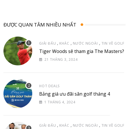
ĐƯỢC QUAN TÂM NHIỀU NHẤT
,
,
,
GIẢI ĐẤU
KHÁC
NƯỚC NGOÀI
TIN VỀ GOLF
Tiger Woods sẽ tham gia The Masters?
21 THÁNG 3, 2024
HOT DEALS
Bảng giá ưu đãi sân golf tháng 4
1 THÁNG 4, 2024
,
,
,
GIẢI ĐẤU
KHÁC
NƯỚC NGOÀI
TIN VỀ GOLF