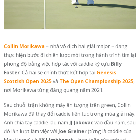
Collin Morikawa
– nhà vô địch hai giải major – đang
thực hiện bước đi chiến lược mới trong hành trình tìm lại
phong độ bằng việc hợp tác với caddie kỳ cựu
Billy
Foster
. Cả hai sẽ chính thức kết hợp tại
Genesis
Scottish Open 2025
và
The Open Championship 2025
,
nơi Morikawa từng đăng quang năm 2021.
Sau chuỗi trận không mấy ấn tượng trên green, Collin
Morikawa đã thay đổi caddie liên tục trong mùa giải này.
Anh chia tay caddie lâu năm
JJ Jakovac
vào đầu năm, sau
đó lần lượt làm việc với
Joe Greiner
(từng là caddie của