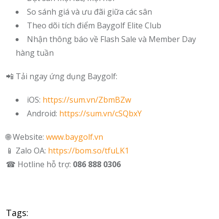
So sánh giá và ưu đãi giữa các sân
Theo dõi tích điểm Baygolf Elite Club
Nhận thông báo về Flash Sale và Member Day
hàng tuần
📲 Tải ngay ứng dụng Baygolf:
iOS:
https://sum.vn/ZbmBZw
Android:
https://sum.vn/cSQbxY
🌐 Website:
www.baygolf.vn
📱 Zalo OA:
https://bom.so/tfuLK1
☎ Hotline hỗ trợ:
086 888 0306
Tags: