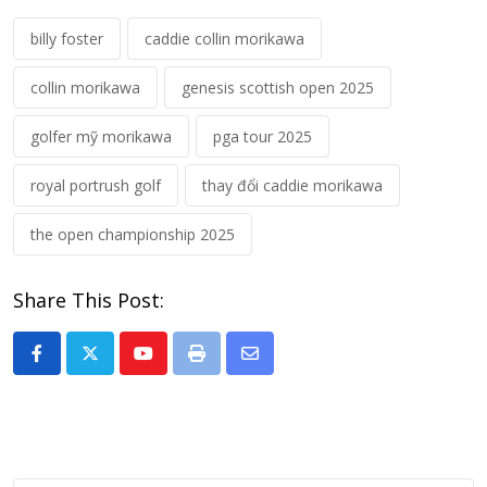
billy foster
caddie collin morikawa
collin morikawa
genesis scottish open 2025
golfer mỹ morikawa
pga tour 2025
royal portrush golf
thay đổi caddie morikawa
the open championship 2025
Share This Post:
Youtube
Print
Share
via
Email