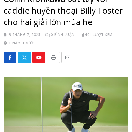
caddie huyền thoại Billy Foster
cho hai giải lớn mùa hè
9 THÁNG 7, 2025
0
BÌNH LUẬN
401
LƯỢT XEM
1 NĂM TRƯỚC
Youtube
Print
Share
via
Email