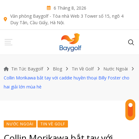
Skip
6 Tháng 8, 2026
to
Văn phòng Baygolf - Tòa nhà Web 3 Tower số 15, ngõ 4
content
Duy Tân, Cầu Giấy, Hà Nội.
Tin Tức Baygolf
Blog
Tin Về Golf
Nước Ngoài
Collin Morikawa bắt tay với caddie huyền thoại Billy Foster cho
hai giải lớn mùa hè
NƯỚC NGOÀI
TIN VỀ GOLF
Collin Morikawa bắt tay với