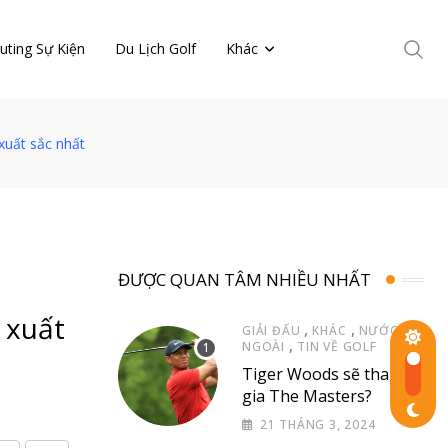
uting Sự Kiện
Du Lịch Golf
Khác
xuất sắc nhất
ĐƯỢC QUAN TÂM NHIỀU NHẤT
 xuất
,
,
GIẢI ĐẤU
KHÁC
NƯỚC
,
NGOÀI
TIN VỀ GOLF
Tiger Woods sẽ tham
gia The Masters?
21 THÁNG 3, 2024