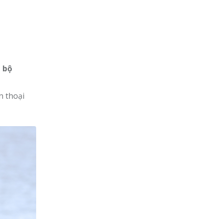
 bộ
n thoại