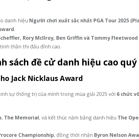
ho danh hiệu
Người chơi xuất sắc nhất PGA Tour 2025 (Pl
 Award
.
Scheffler, Rory McIlroy, Ben Griffin và Tommy Fleetwood
inh thần thi đấu đỉnh cao.
nh sách đề cử danh hiệu cao quý
 cho Jack Nicklaus Award
inh sự thống trị của mình trong mùa giải 2025 với
6 chức vô
p
,
The Memorial
, và kết thúc năm bằng danh hiệu
The Ope
Procore Championship
, đồng thời nhận
Byron Nelson Awa