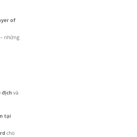
ayer of
– những
 địch
và
n tại
rd
cho