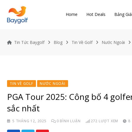
Skip
to
Home
Hot Deals
Bảng Giá
content
Tin Tức Baygolf
Blog
Tin Về Golf
Nước Ngoài
TIN VỀ GOLF
NƯỚC NGOÀI
PGA Tour 2025: Công bố 4 golfe
sắc nhất
5 THÁNG 12, 2025
0
BÌNH LUẬN
272
LƯỢT XEM
8