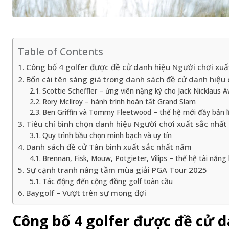
Table of Contents
Công bố 4 golfer được đề cử danh hiệu Người chơi xuấ
Bốn cái tên sáng giá trong danh sách đề cử danh hiệu
Scottie Scheffler – ứng viên nặng ký cho Jack Nicklaus 
Rory McIlroy – hành trình hoàn tất Grand Slam
Ben Griffin và Tommy Fleetwood – thế hệ mới đầy bản l
Tiêu chí bình chọn danh hiệu Người chơi xuất sắc nhấ
Quy trình bầu chọn minh bạch và uy tín
Danh sách đề cử Tân binh xuất sắc nhất năm
Brennan, Fisk, Mouw, Potgieter, Vilips – thế hệ tài năng
Sự cạnh tranh nâng tầm mùa giải PGA Tour 2025
Tác động đến cộng đồng golf toàn cầu
Baygolf – Vượt trên sự mong đợi
Công bố 4 golfer được đề cử d