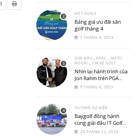
Share
Print
HOT DEALS
via
Bảng giá ưu đãi sân
Email
golf tháng 4
1 THÁNG 4, 2024
,
,
GIẢI ĐẤU
KHÁC
NƯỚC
,
NGOÀI
TIN VỀ GOLF
Nhìn lại hành trình của
Jon Rahm trên PGA
Tour
9 THÁNG 8, 2023
OUTING SỰ KIỆN
Baygolf đồng hành
cùng giải đấu IT Golf
Club & Friend
20 THÁNG 12, 2023