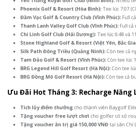
Yên Thắng Royal Golf Club (Ninh Bình):
Nhiều tee
Phoenix Golf & Resort (Hòa Bình):
Tee lúc 7:07 (
Đầm Vạc Golf & Country Club (Vĩnh Phúc):
Full c
Thanh Lanh Valley Golf Club (Vĩnh Phúc):
Full cả
Chí Linh Golf Club (Hải Dương):
Tee lúc 6:48 và 1
Stone Highland Golf & Resort (Việt Yên, Bắc Gia
Silk Path Đông Triều (Quảng Ninh):
Còn tee cả n
Tam Đảo Golf & Resort (Vĩnh Phúc):
Còn tee lúc 
BRG Legend Hill Golf Resort (Hà Nội):
Còn tee lúc
BRG Đồng Mô Golf Resort (Hà Nội):
Còn tee cả bu
Ưu Đãi Hot Tháng 3: Recharge Năng 
Tích lũy điểm thưởng
cho thành viên Baygolf Elit
Tặng voucher free lượt chơi
cho golfer có số ro
Tặng voucher ăn trị giá 150,000 VNĐ
tại sân Chí