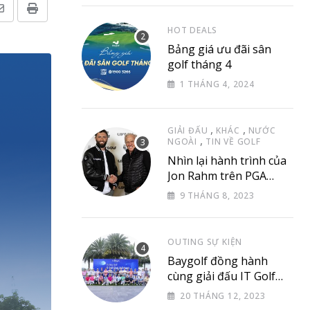
Share
Print
HOT DEALS
via
Bảng giá ưu đãi sân
Email
golf tháng 4
1 THÁNG 4, 2024
,
,
GIẢI ĐẤU
KHÁC
NƯỚC
,
NGOÀI
TIN VỀ GOLF
Nhìn lại hành trình của
Jon Rahm trên PGA
Tour
9 THÁNG 8, 2023
OUTING SỰ KIỆN
Baygolf đồng hành
cùng giải đấu IT Golf
Club & Friend
20 THÁNG 12, 2023