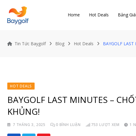
Skip
to
Home
Hot Deals
Bảng Giá
content
Tin Tức Baygolf
Blog
Hot Deals
BAYGOLF LAST 
HOT DEALS
BAYGOLF LAST MINUTES – CHỐ
KHỦNG!
7 THÁNG 3, 2025
0
BÌNH LUẬN
753
LƯỢT XEM
1 