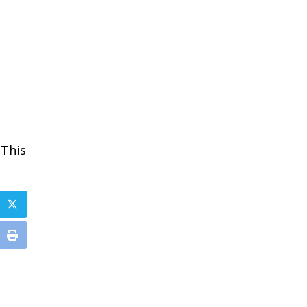
 This
tube
Print
re