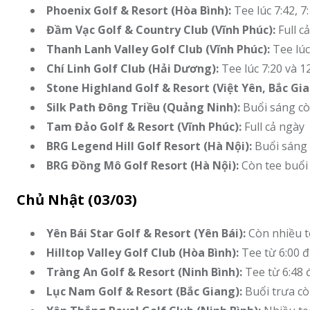
Phoenix Golf & Resort (Hòa Bình):
Tee lúc 7:42, 
Đầm Vạc Golf & Country Club (Vĩnh Phúc):
Full c
Thanh Lanh Valley Golf Club (Vĩnh Phúc):
Tee lúc
Chí Linh Golf Club (Hải Dương):
Tee lúc 7:20 và 1
Stone Highland Golf & Resort (Việt Yên, Bắc Gia
Silk Path Đông Triều (Quảng Ninh):
Buổi sáng còn
Tam Đảo Golf & Resort (Vĩnh Phúc):
Full cả ngày
BRG Legend Hill Golf Resort (Hà Nội):
Buổi sáng f
BRG Đồng Mô Golf Resort (Hà Nội):
Còn tee buổi 
Chủ Nhật (03/03)
Yên Bái Star Golf & Resort (Yên Bái):
Còn nhiều t
Hilltop Valley Golf Club (Hòa Bình):
Tee từ 6:00 đ
Tràng An Golf & Resort (Ninh Bình):
Tee từ 6:48 
Lục Nam Golf & Resort (Bắc Giang):
Buổi trưa cò