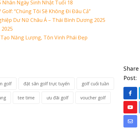
5 Nhân Ngày Sinh Nhật Tuổi 18
Golf: “Chúng Tôi Sẽ Không Đi Đâu Cả”
Nghiệp Dư Nữ Châu Á – Thái Bình Dương 2025
 2025
ái Tạo Năng Lượng, Tôn Vinh Phái Đẹp
Share
Post:
n golf
đặt sân golf trực tuyến
golf cuối tuần
ung
tee time
ưu đãi golf
voucher golf
You
Sha
via