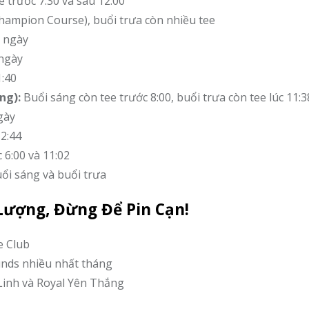
 trước 7:30 và sau 12:00
Champion Course), buổi trưa còn nhiều tee
ả ngày
 ngày
1:40
ng):
Buổi sáng còn tee trước 8:00, buổi trưa còn tee lúc 11:3
gày
12:44
 6:00 và 11:02
ổi sáng và buổi trưa
Lượng, Đừng Để Pin Cạn!
e Club
unds nhiều nhất tháng
 Linh và Royal Yên Thắng