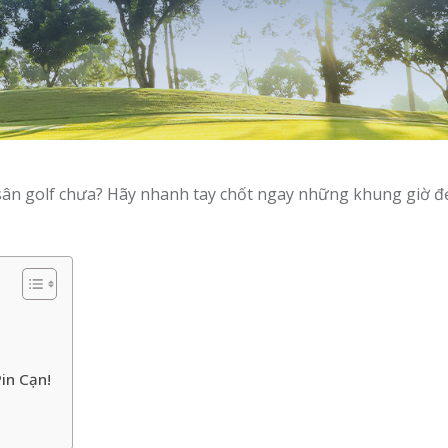
 sân golf chưa? Hãy nhanh tay chốt ngay những khung giờ đ
in Cạn!