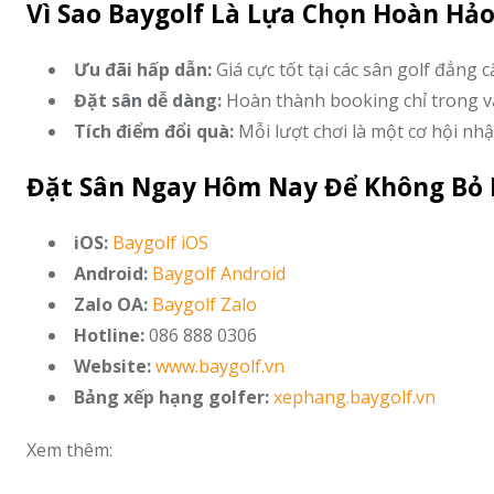
Vì Sao Baygolf Là Lựa Chọn Hoàn Hả
Ưu đãi hấp dẫn:
Giá cực tốt tại các sân golf đẳng 
Đặt sân dễ dàng:
Hoàn thành booking chỉ trong vài 
Tích điểm đổi quà:
Mỗi lượt chơi là một cơ hội nhận
Đặt Sân Ngay Hôm Nay Để Không Bỏ L
iOS:
Baygolf iOS
Android:
Baygolf Android
Zalo OA:
Baygolf Zalo
Hotline:
086 888 0306
Website:
www.baygolf.vn
Bảng xếp hạng golfer:
xephang.baygolf.vn
Xem thêm: