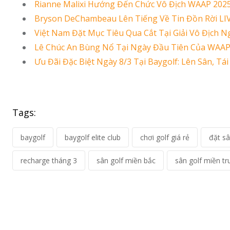
Rianne Malixi Hướng Đến Chức Vô Địch WAAP 202
Bryson DeChambeau Lên Tiếng Về Tin Đồn Rời LIV 
Việt Nam Đặt Mục Tiêu Qua Cắt Tại Giải Vô Địch 
Lê Chúc An Bùng Nổ Tại Ngày Đầu Tiên Của WAAP
Ưu Đãi Đặc Biệt Ngày 8/3 Tại Baygolf: Lên Sân, T
Tags:
baygolf
baygolf elite club
chơi golf giá rẻ
đặt sâ
recharge tháng 3
sân golf miền bắc
sân golf miền tr