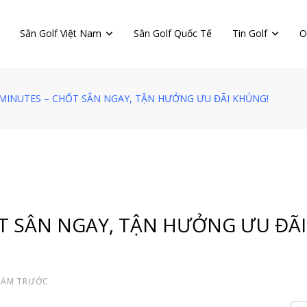
Sân Golf Việt Nam
Sân Golf Quốc Tế
Tin Golf
O
MINUTES – CHỐT SÂN NGAY, TẬN HƯỞNG ƯU ĐÃI KHỦNG!
T SÂN NGAY, TẬN HƯỞNG ƯU ĐÃI
NĂM TRƯỚC