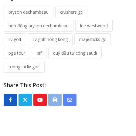
bryson dechambeau
crushers gc
hợp đồng bryson dechambeau
lee westwood
liv golf
liv golf hong kong
majesticks gc
pga tour
pif
quỹ đầu tư công saudi
tương lai liv golf
Share This Post:
Youtube
Print
Share
via
Email