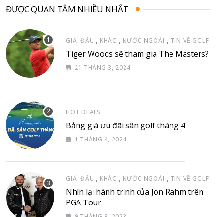
ĐƯỢC QUAN TÂM NHIỀU NHẤT
,
,
,
GIẢI ĐẤU
KHÁC
NƯỚC NGOÀI
TIN VỀ GOLF
Tiger Woods sẽ tham gia The Masters?
21 THÁNG 3, 2024
HOT DEALS
Bảng giá ưu đãi sân golf tháng 4
1 THÁNG 4, 2024
,
,
,
GIẢI ĐẤU
KHÁC
NƯỚC NGOÀI
TIN VỀ GOLF
Nhìn lại hành trình của Jon Rahm trên
PGA Tour
9 THÁNG 8, 2023