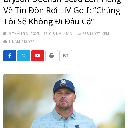
Về Tin Đồn Rời LIV Golf: “Chúng
Tôi Sẽ Không Đi Đâu Cả”
6 THÁNG 3, 2025
0
BÌNH LUẬN
838
LƯỢT XEM
1 NĂM TRƯỚC
Youtube
Print
Share
via
Email