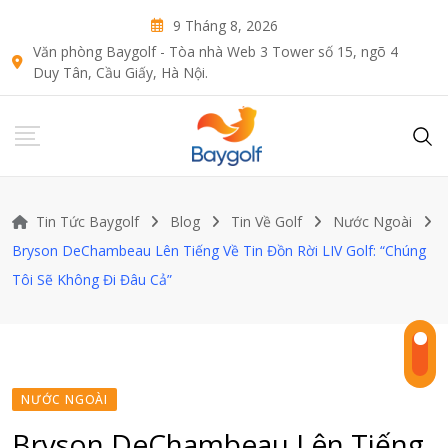
Skip
9 Tháng 8, 2026
to
Văn phòng Baygolf - Tòa nhà Web 3 Tower số 15, ngõ 4
content
Duy Tân, Cầu Giấy, Hà Nội.
Tin Tức Baygolf
Blog
Tin Về Golf
Nước Ngoài
Bryson DeChambeau Lên Tiếng Về Tin Đồn Rời LIV Golf: “Chúng
Tôi Sẽ Không Đi Đâu Cả”
NƯỚC NGOÀI
Bryson DeChambeau Lên Tiếng