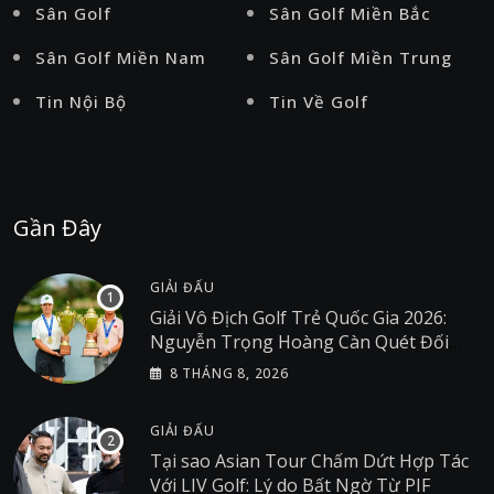
Sân Golf
Sân Golf Miền Bắc
Sân Golf Miền Nam
Sân Golf Miền Trung
Tin Nội Bộ
Tin Về Golf
Gần Đây
GIẢI ĐẤU
Giải Vô Địch Golf Trẻ Quốc Gia 2026:
Nguyễn Trọng Hoàng Càn Quét Đối
Thủ Tại Giải Golf Việt Nam
8 THÁNG 8, 2026
GIẢI ĐẤU
Tại sao Asian Tour Chấm Dứt Hợp Tác
Với LIV Golf: Lý do Bất Ngờ Từ PIF