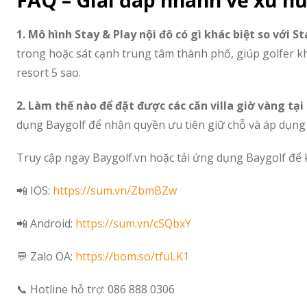
1. Mô hình Stay & Play nội đô có gì khác biệt so với S
trong hoặc sát cạnh trung tâm thành phố, giúp golfer k
resort 5 sao.
2. Làm thế nào để đặt được các căn villa giờ vàng tại 
dụng Baygolf để nhận quyền ưu tiên giữ chỗ và áp dụng c
Truy cập ngay Baygolf.vn hoặc tải ứng dụng Baygolf để 
📲 IOS:
https://sum.vn/ZbmBZw
📲 Android:
https://sum.vn/cSQbxY
💬 Zalo OA:
https://bom.so/tfuLK1
📞 Hotline hỗ trợ: 086 888 0306