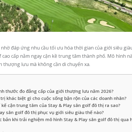
hờ đáp ứng nhu cầu tối ưu hóa thời gian của giới siêu giàu
lf cao cấp nằm ngay cận kề trung tâm thành phố. Mô hình 
ân thượng lưu mà không cần di chuyển xa.
thành thước đo đẳng cấp của giới thượng lưu năm 2026?
 trị khác biệt gì cho cuộc sống bận rộn của các doanh nhân?
 kế cận trung tâm của Stay & Play sân golf đô thị ra sao?
y sân golf đô thị phục vụ giới siêu giàu thế nào?
bản khi trải nghiệm mô hình Stay & Play sân golf đô thị qua 