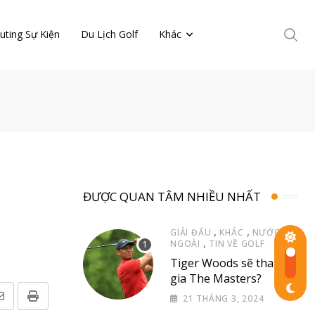
uting Sự Kiện
Du Lịch Golf
Khác
ĐƯỢC QUAN TÂM NHIỀU NHẤT
,
,
GIẢI ĐẤU
KHÁC
NƯỚC
,
NGOÀI
TIN VỀ GOLF
Tiger Woods sẽ tham
gia The Masters?
21 THÁNG 3, 2024
Share
Print