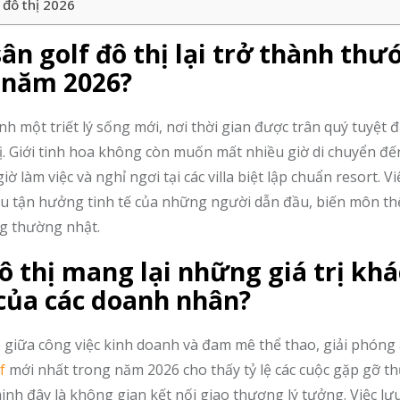
 đô thị 2026
ân golf đô thị lại trở thành thư
 năm 2026?
 một triết lý sống mới, nơi thời gian được trân quý tuyệt đ
ị. Giới tinh hoa không còn muốn mất nhiều giờ di chuyển đế
làm việc và nghỉ ngơi tại các villa biệt lập chuẩn resort. Vi
gu tận hưởng tinh tế của những người dẫn đầu, biến môn th
ng thường nhật.
ô thị mang lại những giá trị khá
 của các doanh nhân?
o giữa công việc kinh doanh và đam mê thể thao, giải phóng 
f
mới nhất trong năm 2026 cho thấy tỷ lệ các cuộc gặp gỡ t
nh đây là không gian kết nối giao thương lý tưởng. Việc lư