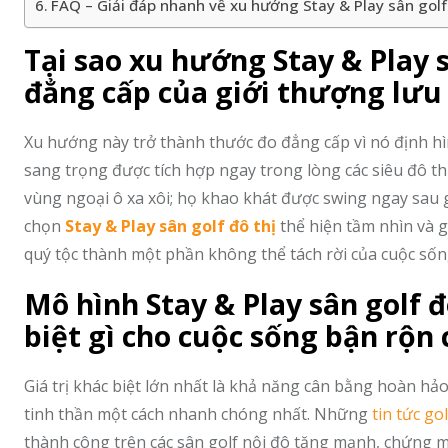
FAQ – Giải đáp nhanh về xu hướng Stay & Play sân golf
Tại sao xu hướng Stay & Play s
đẳng cấp của giới thượng lưu
Xu hướng này trở thành thước đo đẳng cấp vì nó định hình
sang trọng được tích hợp ngay trong lòng các siêu đô th
vùng ngoại ô xa xôi; họ khao khát được swing ngay sau giờ 
chọn
Stay & Play sân golf đô thị
thể hiện tầm nhìn và 
quý tộc thành một phần không thể tách rời của cuộc số
Mô hình Stay & Play sân golf đ
biệt gì cho cuộc sống bận rộn
Giá trị khác biệt lớn nhất là khả năng cân bằng hoàn hả
tinh thần một cách nhanh chóng nhất. Những
tin tức gol
thành công trên các sân golf nội đô tăng mạnh, chứng mi