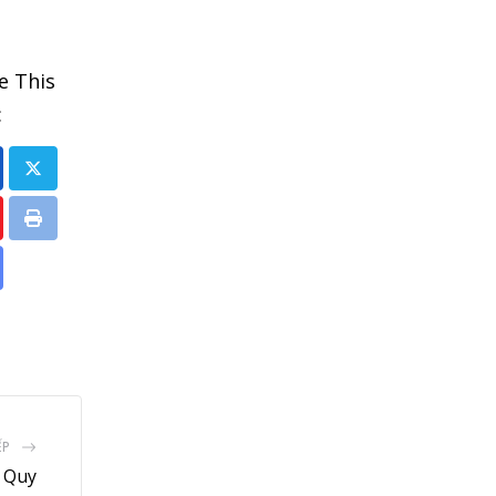
e This
:
utube
Print
are
a
ail
ẾP
 Quy