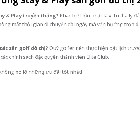
tay & Play truyền thống?
Khác biệt lớn nhất là vị trí địa lý đ
hông mất thời gian di chuyển dài ngày mà vẫn hưởng trọn dị
các sân golf đô thị?
Quý golfer nên thực hiện đặt lịch trướ
ác chính sách đặc quyền thành viên Elite Club.
không bỏ lỡ những ưu đãi tốt nhất!