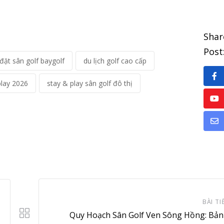
Shar
Post
đặt sân golf baygolf
du lịch golf cao cấp
play 2026
stay & play sân golf đô thị
Yo
Sh
vi
Em
BÀI TI
Quy Hoạch Sân Golf Ven Sông Hồng: Bản