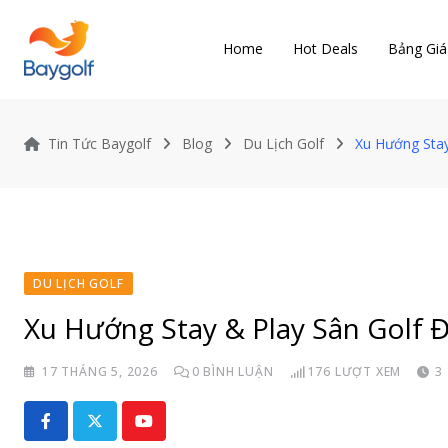
Skip
to
Home
Hot Deals
Bảng Giá
content
Tin Tức Baygolf
Blog
Du Lịch Golf
Xu Hướng Stay
DU LỊCH GOLF
Xu Hướng Stay & Play Sân Golf 
17 THÁNG 5, 2026
0
BÌNH LUẬN
176
LƯỢT XEM
3
Youtube