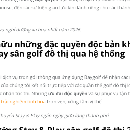
use, đến các sự kiện giao lưu kín dành riêng cho các thành
h vụ nghỉ dưỡng xa hoa nhất năm 2026.
 hữu những đặc quyền độc bản k
ay sân golf đô thị qua hệ thống
ói dịch vụ trọn gói thông qua ứng dụng Baygolf để nhận các
ủa chúng tôi kết nối trực tiếp với các quần thể golf đô thị l
c nhận tức thì. Những
ưu đãi độc quyền
và sự phục vụ tận 
t
trải nghiệm tinh hoa
trọn vẹn, xứng tầm vị thế.
 chuyến Stay & Play ngắn ngày giữa lòng thành phố.
ớng Stay & Play sân golf đô thị 