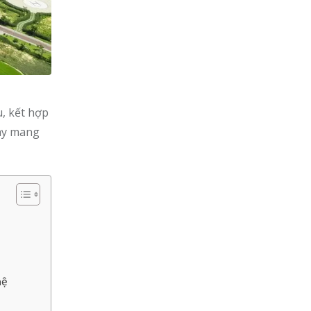
, kết hợp
này mang
hệ