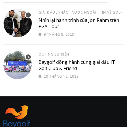
,
,
,
GIẢI ĐẤU
KHÁC
NƯỚC NGOÀI
TIN VỀ GOLF
Nhìn lại hành trình của Jon Rahm trên
PGA Tour
9 THÁNG 8, 2023
OUTING SỰ KIỆN
Baygolf đồng hành cùng giải đấu IT
Golf Club & Friend
20 THÁNG 12, 2023