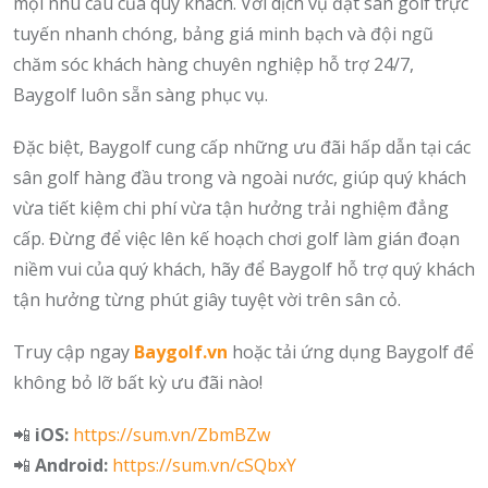
mọi nhu cầu của quý khách. Với dịch vụ đặt sân golf trực
tuyến nhanh chóng, bảng giá minh bạch và đội ngũ
chăm sóc khách hàng chuyên nghiệp hỗ trợ 24/7,
Baygolf luôn sẵn sàng phục vụ.
Đặc biệt, Baygolf cung cấp những ưu đãi hấp dẫn tại các
sân golf hàng đầu trong và ngoài nước, giúp quý khách
vừa tiết kiệm chi phí vừa tận hưởng trải nghiệm đẳng
cấp. Đừng để việc lên kế hoạch chơi golf làm gián đoạn
niềm vui của quý khách, hãy để Baygolf hỗ trợ quý khách
tận hưởng từng phút giây tuyệt vời trên sân cỏ.
Truy cập ngay
Baygolf.vn
hoặc tải ứng dụng Baygolf để
không bỏ lỡ bất kỳ ưu đãi nào!
📲
iOS:
https://sum.vn/ZbmBZw
📲
Android:
https://sum.vn/cSQbxY