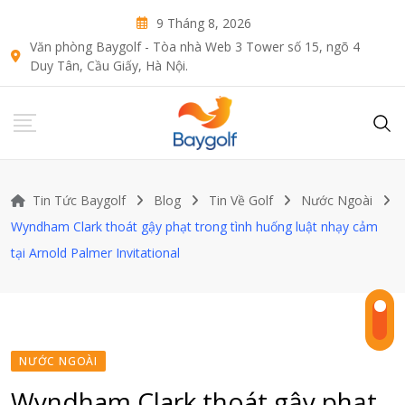
Skip
9 Tháng 8, 2026
to
Văn phòng Baygolf - Tòa nhà Web 3 Tower số 15, ngõ 4
content
Duy Tân, Cầu Giấy, Hà Nội.
Tin Tức Baygolf
Blog
Tin Về Golf
Nước Ngoài
Wyndham Clark thoát gậy phạt trong tình huống luật nhạy cảm
tại Arnold Palmer Invitational
NƯỚC NGOÀI
Wyndham Clark thoát gậy phạt