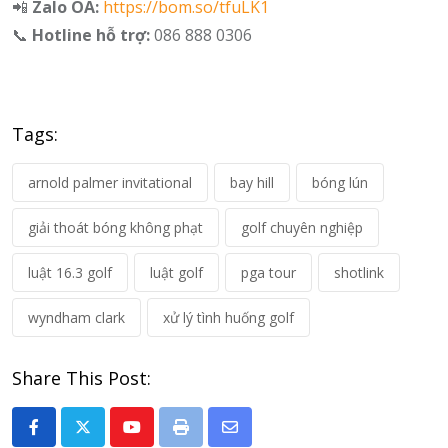
📲
Zalo OA:
https://bom.so/tfuLK1
📞
Hotline hỗ trợ:
086 888 0306
Tags:
arnold palmer invitational
bay hill
bóng lún
giải thoát bóng không phạt
golf chuyên nghiệp
luật 16.3 golf
luật golf
pga tour
shotlink
wyndham clark
xử lý tình huống golf
Share This Post:
Youtube
Print
Share