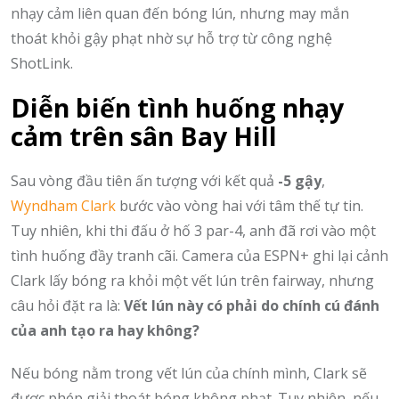
nhạy cảm liên quan đến bóng lún, nhưng may mắn
thoát khỏi gậy phạt nhờ sự hỗ trợ từ công nghệ
ShotLink.
Diễn biến tình huống nhạy
cảm trên sân Bay Hill
Sau vòng đầu tiên ấn tượng với kết quả
-5 gậy
,
Wyndham Clark
bước vào vòng hai với tâm thế tự tin.
Tuy nhiên, khi thi đấu ở hố 3 par-4, anh đã rơi vào một
tình huống đầy tranh cãi. Camera của ESPN+ ghi lại cảnh
Clark lấy bóng ra khỏi một vết lún trên fairway, nhưng
câu hỏi đặt ra là:
Vết lún này có phải do chính cú đánh
của anh tạo ra hay không?
Nếu bóng nằm trong vết lún của chính mình, Clark sẽ
được phép giải thoát bóng không phạt. Tuy nhiên, nếu