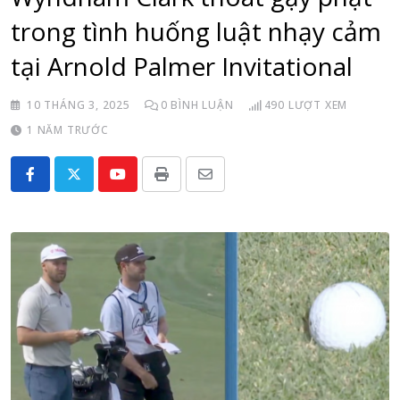
trong tình huống luật nhạy cảm
tại Arnold Palmer Invitational
10 THÁNG 3, 2025
0
BÌNH LUẬN
490
LƯỢT XEM
1 NĂM TRƯỚC
Youtube
Print
Share
via
Email