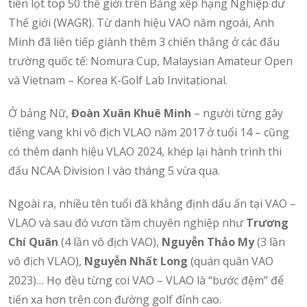
tiên lọt top 50 thế giới trên Bảng xếp hạng Nghiệp dư
Thế giới (WAGR). Từ danh hiệu VAO năm ngoái, Anh
Minh đã liên tiếp giành thêm 3 chiến thắng ở các đấu
trường quốc tế: Nomura Cup, Malaysian Amateur Open
và Vietnam – Korea K-Golf Lab Invitational.
Ở bảng Nữ,
Đoàn Xuân Khuê Minh
– người từng gây
tiếng vang khi vô địch VLAO năm 2017 ở tuổi 14 – cũng
có thêm danh hiệu VLAO 2024, khép lại hành trình thi
đấu NCAA Division I vào tháng 5 vừa qua.
Ngoài ra, nhiều tên tuổi đã khẳng định dấu ấn tại VAO –
VLAO và sau đó vươn tầm chuyên nghiệp như
Trương
Chí Quân
(4 lần vô địch VAO),
Nguyễn Thảo My
(3 lần
vô địch VLAO),
Nguyễn Nhất Long
(quán quân VAO
2023)… Họ đều từng coi VAO – VLAO là “bước đệm” để
tiến xa hơn trên con đường golf đỉnh cao.