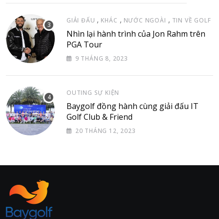
,
,
,
GIẢI ĐẤU
KHÁC
NƯỚC NGOÀI
TIN VỀ GOLF
Nhìn lại hành trình của Jon Rahm trên
PGA Tour
9 THÁNG 8, 2023
OUTING SỰ KIỆN
Baygolf đồng hành cùng giải đấu IT
Golf Club & Friend
20 THÁNG 12, 2023