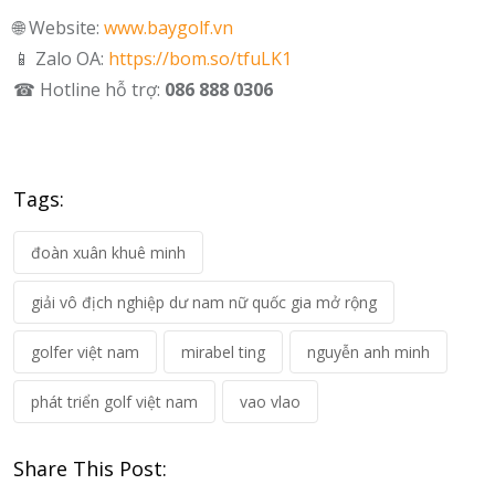
🌐 Website:
www.baygolf.vn
📱 Zalo OA:
https://bom.so/tfuLK1
☎ Hotline hỗ trợ:
086 888 0306
Tags:
đoàn xuân khuê minh
giải vô địch nghiệp dư nam nữ quốc gia mở rộng
golfer việt nam
mirabel ting
nguyễn anh minh
phát triển golf việt nam
vao vlao
Share This Post: