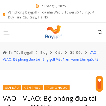
Skip
7 Tháng 8, 2026
to
Văn phòng Baygolf - Tòa nhà Web 3 Tower số 15, ngõ 4
content
Duy Tân, Cầu Giấy, Hà Nội.
Tin Tức Baygolf
Blog
Khác
Giải Đấu
VAO –
VLAO: Bệ phóng đưa tài năng golf Việt Nam vươn tầm quốc tế
GIẢI ĐẤU
KIẾN THỨC
TRONG NƯỚC
VAO – VLAO: Bệ phóng đưa tài