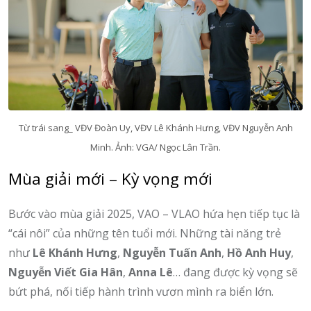
Từ trái sang_ VĐV Đoàn Uy, VĐV Lê Khánh Hưng, VĐV Nguyễn Anh
Minh. Ảnh: VGA/ Ngọc Lân Trần.
Mùa giải mới – Kỳ vọng mới
Bước vào mùa giải 2025, VAO – VLAO hứa hẹn tiếp tục là
“cái nôi” của những tên tuổi mới. Những tài năng trẻ
như
Lê Khánh Hưng
,
Nguyễn Tuấn Anh
,
Hồ Anh Huy
,
Nguyễn Viết Gia Hân
,
Anna Lê
… đang được kỳ vọng sẽ
bứt phá, nối tiếp hành trình vươn mình ra biển lớn.