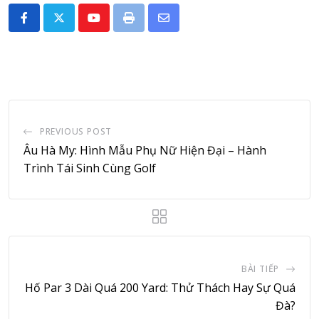
Youtube
Print
Share
via
Email
PREVIOUS POST
Âu Hà My: Hình Mẫu Phụ Nữ Hiện Đại – Hành
Trình Tái Sinh Cùng Golf
BÀI TIẾP
Hố Par 3 Dài Quá 200 Yard: Thử Thách Hay Sự Quá
Đà?