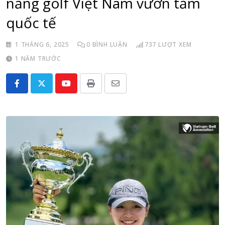
năng golf Việt Nam vươn tầm
quốc tế
1 THÁNG 6, 2025
0
BÌNH LUẬN
737
LƯỢT XEM
1 NĂM TRƯỚC
Youtube
Print
Share
via
Email