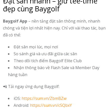
Đặt sân nhanh – giữ tee-time
đẹp cùng Baygolf
Baygolf App
– nền tảng đặt sân thông minh, nhanh
chóng và tiện lợi nhất hiện nay. Chỉ với vài thao tác, bạn
đã có thể:
Đặt sân mọi lúc, mọi nơi
So sánh giá và ưu đãi giữa các sân
Theo dõi tích điểm Baygolf Elite Club
Nhận thông báo về Flash Sale và Member Day
hàng tuần
📲 Tải ngay ứng dụng Baygolf:
iOS:
https://sum.vn/ZbmBZw
Android:
https://sum.vn/cSQbxY