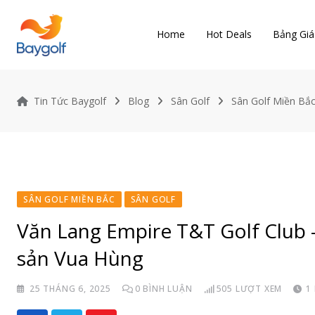
Skip
to
Home
Hot Deals
Bảng Giá
content
Tin Tức Baygolf
Blog
Sân Golf
Sân Golf Miền Bắ
SÂN GOLF MIỀN BẮC
SÂN GOLF
Văn Lang Empire T&T Golf Club –
sản Vua Hùng
25 THÁNG 6, 2025
0
BÌNH LUẬN
505
LƯỢT XEM
1