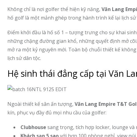
Không chỉ là nơi golfer thể hiện kỹ năng,
Văn Lang Empi
hố golf là một mảnh ghép trong hành trình kể lại lịch s
Điểm khởi đầu là hố số 1 – tượng trưng cho sự khai sinh 
những chặng đường gian khổ, những quyết định mở cõi. H
mở ra một kỷ nguyên mới. Toàn bộ chuỗi thiết kế không c
lịch sử dân tộc.
Hệ sinh thái đẳng cấp tại Văn L
Ngoài thiết kế sân ấn tượng,
Văn Lang Empire T&T Gol
kín, phục vụ đầy đủ mọi nhu cầu của golfer:
Clubhouse
sang trọng, tích hợp locker, lounge và 
Khách sạn 5 sao
với hơn 100 phòng nghỉ, view núi 