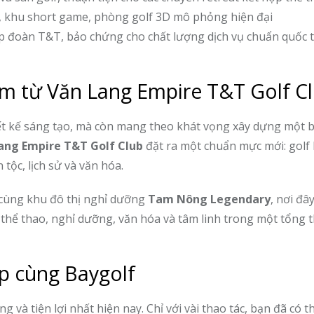
, khu short game, phòng golf 3D mô phỏng hiện đại
ập đoàn T&T, bảo chứng cho chất lượng dịch vụ chuẩn quốc 
am từ Văn Lang Empire T&T Golf C
iết kế sáng tạo, mà còn mang theo khát vọng xây dựng một 
ang Empire T&T Golf Club
đặt ra một chuẩn mực mới: golf
tộc, lịch sử và văn hóa.
i cùng khu đô thị nghỉ dưỡng
Tam Nông Legendary
, nơi đâ
 thể thao, nghỉ dưỡng, văn hóa và tâm linh trong một tổng 
ẹp cùng Baygolf
và tiện lợi nhất hiện nay. Chỉ với vài thao tác, bạn đã có th