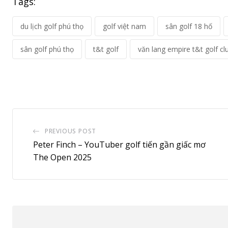
Tags:
du lịch golf phú thọ
golf việt nam
sân golf 18 hố
sân golf phú thọ
t&t golf
văn lang empire t&t golf cl
PREVIOUS POST
Peter Finch – YouTuber golf tiến gần giấc mơ
The Open 2025