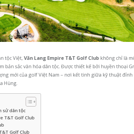
n tộc Việt,
Văn Lang Empire T&T Golf Club
không chỉ là m
m bản sắc văn hóa dân tộc. Được thiết kế bởi huyền thoại G
ng mới của golf Việt Nam – nơi kết tinh giữa kỹ thuật đỉnh 
ua Hùng.
h sử dân tộc
re T&T Golf Club
ub
T&T Golf Club