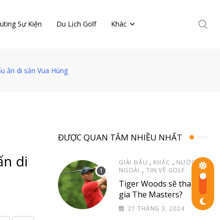
uting Sự Kiện
Du Lịch Golf
Khác
ấu ấn di sản Vua Hùng
ĐƯỢC QUAN TÂM NHIỀU NHẤT
ấn di
,
,
GIẢI ĐẤU
KHÁC
NƯỚC
,
NGOÀI
TIN VỀ GOLF
Tiger Woods sẽ tham
gia The Masters?
21 THÁNG 3, 2024