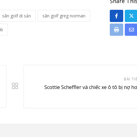
Share This
sân golf di sản
sân golf greg norman
ub
Print
Sh
vi
Em
BÀI TI
Scottie Scheffler và chiếc xe ô tô bị nợ h