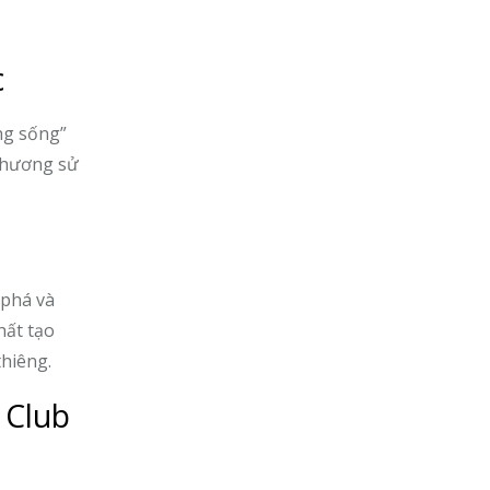
c
ng sống”
 chương sử
 phá và
hất tạo
thiêng.
 Club