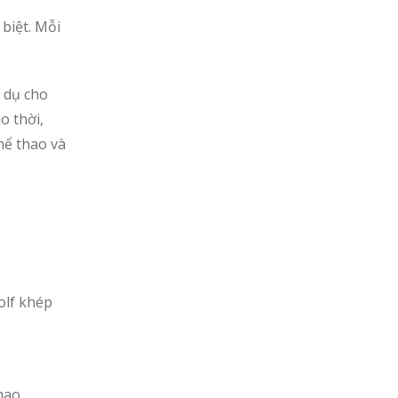
biệt. Mỗi
n dụ cho
o thời,
hể thao và
olf khép
thao