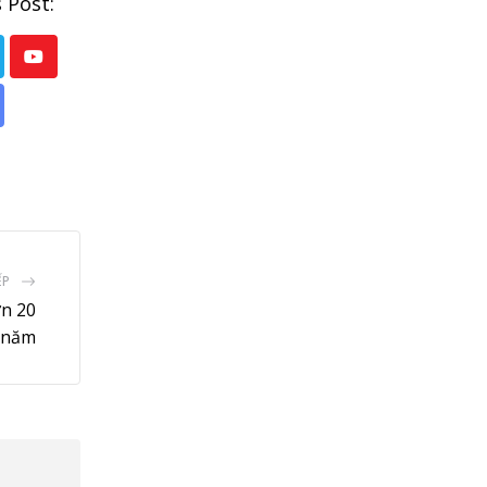
 Post:
Youtube
are
a
ail
ẾP
ơn 20
năm