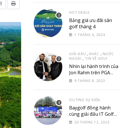
Share
Print
HOT DEALS
via
Bảng giá ưu đãi sân
Email
golf tháng 4
1 THÁNG 4, 2024
,
,
GIẢI ĐẤU
KHÁC
NƯỚC
,
NGOÀI
TIN VỀ GOLF
Nhìn lại hành trình của
Jon Rahm trên PGA
Tour
9 THÁNG 8, 2023
OUTING SỰ KIỆN
Baygolf đồng hành
cùng giải đấu IT Golf
Club & Friend
20 THÁNG 12, 2023