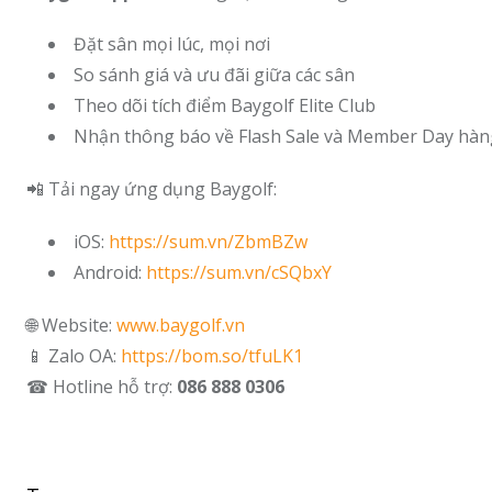
Đặt sân mọi lúc, mọi nơi
So sánh giá và ưu đãi giữa các sân
Theo dõi tích điểm Baygolf Elite Club
Nhận thông báo về Flash Sale và Member Day hàn
📲 Tải ngay ứng dụng Baygolf:
iOS:
https://sum.vn/ZbmBZw
Android:
https://sum.vn/cSQbxY
🌐 Website:
www.baygolf.vn
📱 Zalo OA:
https://bom.so/tfuLK1
☎ Hotline hỗ trợ:
086 888 0306