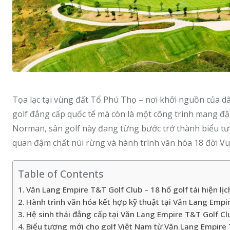
Tọa lạc tại vùng đất Tổ Phú Thọ – nơi khởi nguồn của dâ
golf đẳng cấp quốc tế mà còn là một công trình mang đậ
Norman, sân golf này đang từng bước trở thành biểu tượ
quan đậm chất núi rừng và hành trình văn hóa 18 đời V
Table of Contents
Văn Lang Empire T&T Golf Club – 18 hố golf tái hiện lịc
Hành trình văn hóa kết hợp kỹ thuật tại Văn Lang Empi
Hệ sinh thái đẳng cấp tại Văn Lang Empire T&T Golf Cl
Biểu tượng mới cho golf Việt Nam từ Văn Lang Empire 