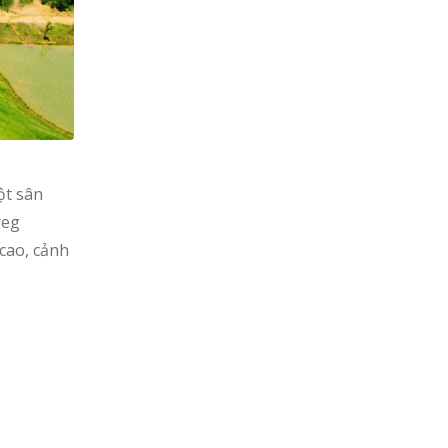
ột sân
reg
cao, cảnh