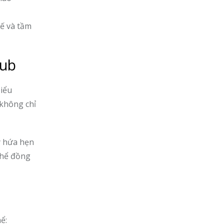
tế và tầm
lub
biểu
 không chỉ
y hứa hẹn
thể đồng
ể: