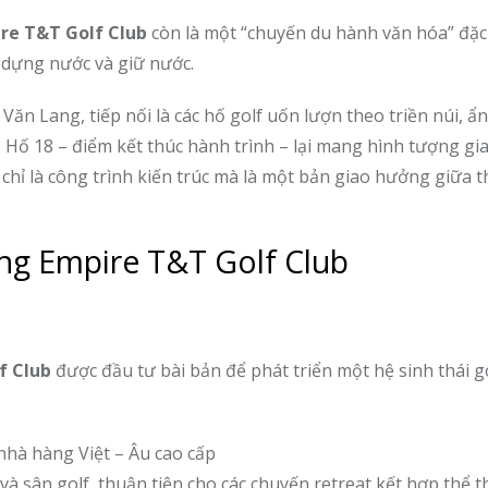
re T&T Golf Club
còn là một “chuyến du hành văn hóa” đặc 
ử dựng nước và giữ nước.
Văn Lang, tiếp nối là các hố golf uốn lượn theo triền núi, ẩ
ố 18 – điểm kết thúc hành trình – lại mang hình tượng gia
hỉ là công trình kiến trúc mà là một bản giao hưởng giữa t
ang Empire T&T Golf Club
f Club
được đầu tư bài bản để phát triển một hệ sinh thái g
nhà hàng Việt – Âu cao cấp
và sân golf, thuận tiện cho các chuyến retreat kết hợp thể 