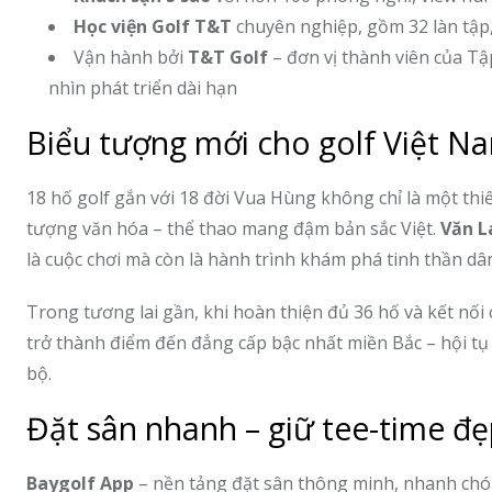
Học viện Golf T&T
chuyên nghiệp, gồm 32 làn tập
Vận hành bởi
T&T Golf
– đơn vị thành viên của T
nhìn phát triển dài hạn
Biểu tượng mới cho golf Việt N
18 hố golf gắn với 18 đời Vua Hùng không chỉ là một th
tượng văn hóa – thể thao mang đậm bản sắc Việt.
Văn L
là cuộc chơi mà còn là hành trình khám phá tinh thần dân 
Trong tương lai gần, khi hoàn thiện đủ 36 hố và kết nố
trở thành điểm đến đẳng cấp bậc nhất miền Bắc – hội tụ
bộ.
Đặt sân nhanh – giữ tee-time đ
Baygolf App
– nền tảng đặt sân thông minh, nhanh chóng 