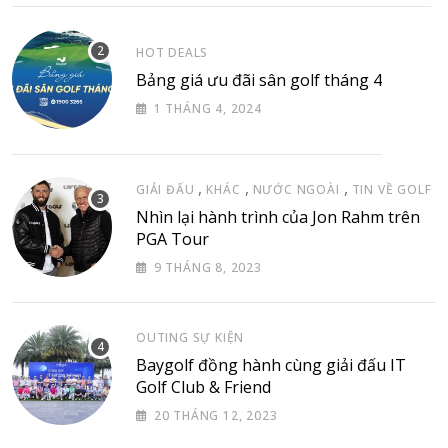
HOT DEALS
Bảng giá ưu đãi sân golf tháng 4
1 THÁNG 4, 2024
,
,
,
GIẢI ĐẤU
KHÁC
NƯỚC NGOÀI
TIN VỀ GOLF
Nhìn lại hành trình của Jon Rahm trên
PGA Tour
9 THÁNG 8, 2023
OUTING SỰ KIỆN
Baygolf đồng hành cùng giải đấu IT
Golf Club & Friend
20 THÁNG 12, 2023