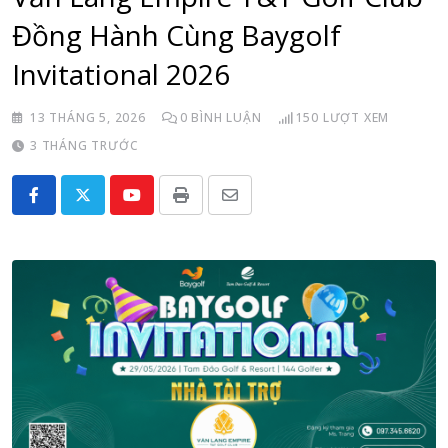
Đồng Hành Cùng Baygolf
Invitational 2026
13 THÁNG 5, 2026
0
BÌNH LUẬN
150
LƯỢT XEM
3 THÁNG TRƯỚC
Youtube
Print
Share
via
Email