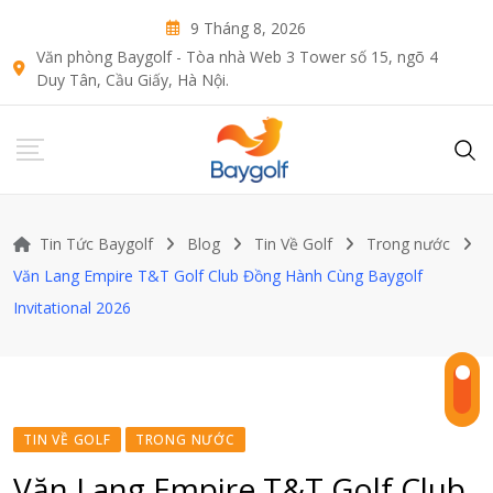
Skip
9 Tháng 8, 2026
to
Văn phòng Baygolf - Tòa nhà Web 3 Tower số 15, ngõ 4
content
Duy Tân, Cầu Giấy, Hà Nội.
Tin Tức Baygolf
Blog
Tin Về Golf
Trong nước
Văn Lang Empire T&T Golf Club Đồng Hành Cùng Baygolf
Invitational 2026
TIN VỀ GOLF
TRONG NƯỚC
Văn Lang Empire T&T Golf Club