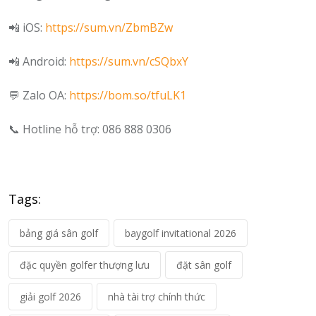
📲 iOS:
https://sum.vn/ZbmBZw
📲 Android:
https://sum.vn/cSQbxY
💬 Zalo OA:
https://bom.so/tfuLK1
📞 Hotline hỗ trợ: 086 888 0306
Tags:
bảng giá sân golf
baygolf invitational 2026
đặc quyền golfer thượng lưu
đặt sân golf
giải golf 2026
nhà tài trợ chính thức