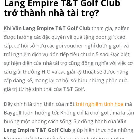
Lang Empire T&T Golf Club
trở thành nhà tài trợ?
Khi
Văn Lang Empire T&T Golf Club
tham gia,
golfer
được hưởng các đặc quyền về quà tặng door gift cao
cấp,
cơ hội sở hữu các gói voucher nghỉ dưỡng golf và
trải nghiệm dịch vụ đón tiếp tiêu chuẩn 5 sao.
Đặc biệt,
sự hiện diện của nhà tài trợ cũng đồng nghĩa với việc cơ
cấu giải thưởng HIO và các giải kỹ thuật sẽ được nâng
cấp đáng kể,
mang lại cơ hội sở hữu những phần quà
giá trị từ hệ sinh thái của T&T Golf.
Đây chính là tinh thần của một
trải nghiệm tinh hoa
mà
Baygolf luôn hướng tới:
Không chỉ là chơi golf,
mà là tận
hưởng một phong cách sống.
Sự đồng hành của
Văn
Lang Empire T&T Golf Club
giúp hiện thực hóa những
kỳ vọng khắt khe nhất của các doanh nhân và golfer