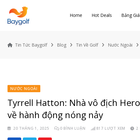
Skip
to
Home
Hot Deals
Bảng Giá
content
Tin Tức Baygolf
Blog
Tin Về Golf
Nước Ngoài
NƯỚC NGOÀI
Tyrrell Hatton: Nhà vô địch Hero
về hành động nóng nảy
20 THÁNG 1, 2025
0
BÌNH LUẬN
817
LƯỢT XEM
2