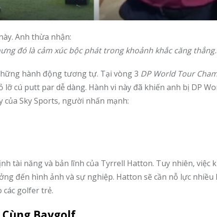
này. Anh thừa nhận:
ưng đó là cảm xúc bộc phát trong khoảnh khắc căng thẳng.
những hành động tương tự. Tại vòng 3
DP World Tour Cham
bỏ lỡ cú putt par dễ dàng. Hành vi này đã khiến anh bị DP Wo
ay của Sky Sports, người nhấn mạnh:
h tài năng và bản lĩnh của Tyrrell Hatton. Tuy nhiên, việc 
ưởng đến hình ảnh và sự nghiệp. Hatton sẽ cần nỗ lực nhiều
các golfer trẻ.
 Cùng Baygolf