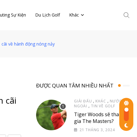
uting Sự Kiện
Du Lịch Golf
Khác
h cãi về hành động nóng nảy
ĐƯỢC QUAN TÂM NHIỀU NHẤT
h cãi
,
,
GIẢI ĐẤU
KHÁC
NƯỚC
,
NGOÀI
TIN VỀ GOLF
Tiger Woods sẽ tham
gia The Masters?
21 THÁNG 3, 2024