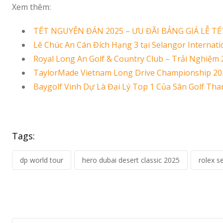
Xem thêm:
TẾT NGUYÊN ĐÁN 2025 – ƯU ĐÃI BẢNG GIÁ LỄ T
Lê Chúc An Cán Đích Hạng 3 tại Selangor Internat
Royal Long An Golf & Country Club – Trải Nghiệm
TaylorMade Vietnam Long Drive Championship 202
Baygolf Vinh Dự Là Đại Lý Top 1 Của Sân Golf Th
Tags:
dp world tour
hero dubai desert classic 2025
rolex s