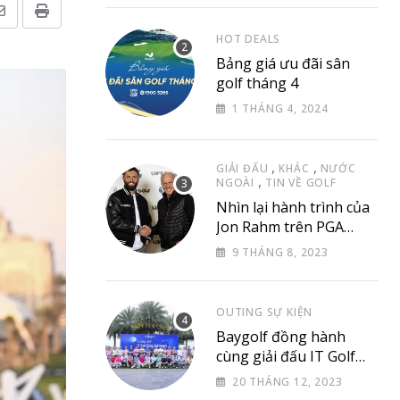
Share
Print
HOT DEALS
via
Bảng giá ưu đãi sân
Email
golf tháng 4
1 THÁNG 4, 2024
,
,
GIẢI ĐẤU
KHÁC
NƯỚC
,
NGOÀI
TIN VỀ GOLF
Nhìn lại hành trình của
Jon Rahm trên PGA
Tour
9 THÁNG 8, 2023
OUTING SỰ KIỆN
Baygolf đồng hành
cùng giải đấu IT Golf
Club & Friend
20 THÁNG 12, 2023