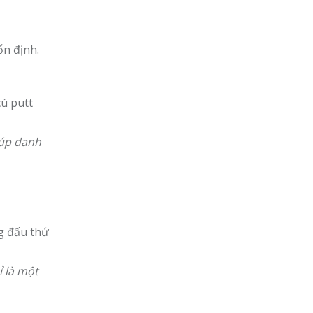
ổn định.
cú putt
cúp danh
ng đấu thứ
ỉ là một