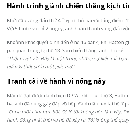
Hành trình giành chiến thắng kịch t
Khởi đầu vòng đấu thứ 4 ở vị trí thứ hai với tổng điểm -
Với 5 birdie và chỉ 2 bogey, anh hoàn thành vòng đấu với
Khoảnh khắc quyết định đến ở hố 16 par 4, khi Hatton ghi
par quan trọng tại hố 18. Sau chiến thắng, anh chia sẻ:
“Thật tuyệt vời. Đây là một trong những sự kiện mà bạn
giá này thật sự là một giấc mơ.”
Tranh cãi về hành vi nóng nảy
Mặc dù đạt được danh hiệu DP World Tour thứ 8, Hatton ti
ba, anh đã dùng gậy đập vỡ hộp đánh dấu tee tại hố 7 pa
“Chỉ là một chút bực bội. Có lẽ tôi không nên làm vậy. Đ
hành động nhất thời và nó đã xảy ra. Tôi không thể quay n