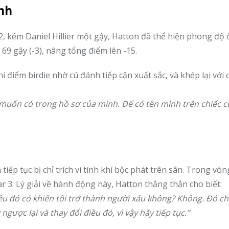
ính
12, kém Daniel Hillier một gậy, Hatton đã thể hiện phong độ 
 69 gậy (-3), nâng tổng điểm lên -15.
 điểm birdie nhờ cú đánh tiếp cận xuất sắc, và khép lại với 
 muốn có trong hồ sơ của mình. Để có tên mình trên chiếc 
ếp tục bị chỉ trích vì tính khí bộc phát trên sân. Trong vò
r 3. Lý giải về hành động này, Hatton thẳng thắn cho biết:
iều đó có khiến tôi trở thành người xấu không? Không. Đó ch
gược lại và thay đổi điều đó, vì vậy hãy tiếp tục.”