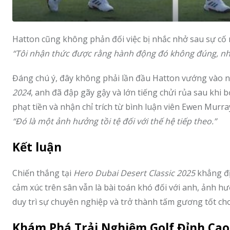
Hatton cũng không phản đối việc bị nhắc nhở sau sự cố 
“Tôi nhận thức được rằng hành động đó không đúng, nh
Đáng chú ý, đây không phải lần đầu Hatton vướng vào 
2024
, anh đã đập gãy gậy và lớn tiếng chửi rủa sau khi 
phạt tiền và nhận chỉ trích từ bình luận viên Ewen Murr
“Đó là một ảnh hưởng tồi tệ đối với thế hệ tiếp theo.”
Kết luận
Chiến thắng tại
Hero Dubai Desert Classic 2025
khẳng địn
cảm xúc trên sân vẫn là bài toán khó đối với anh, ảnh h
duy trì sự chuyên nghiệp và trở thành tấm gương tốt cho 
Khám Phá Trải Nghiệm Golf Đỉnh Cao