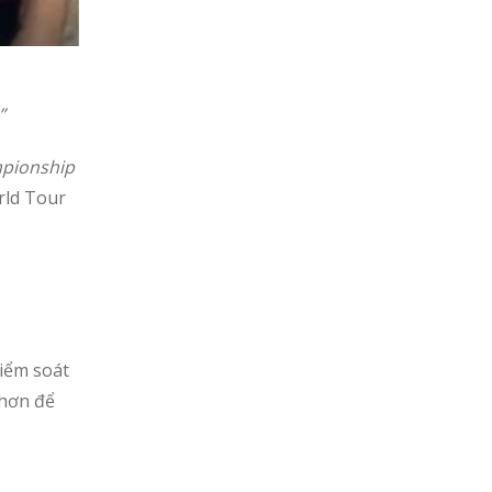
”
pionship
rld Tour
kiểm soát
 hơn để