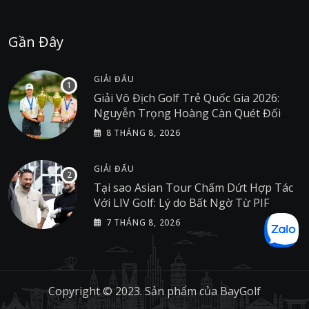
Gần Đây
GIẢI ĐẤU
Giải Vô Địch Golf Trẻ Quốc Gia 2026:
Nguyễn Trọng Hoàng Càn Quét Đối
Thủ Tại Giải Golf Việt Nam
8 THÁNG 8, 2026
GIẢI ĐẤU
Tại sao Asian Tour Chấm Dứt Hợp Tác
Với LIV Golf: Lý do Bất Ngờ Từ PIF
7 THÁNG 8, 2026
Copyright © 2023. Sản phẩm của
BayGolf