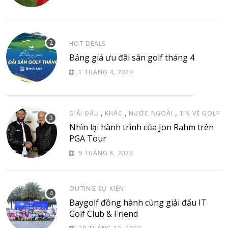
HOT DEALS
Bảng giá ưu đãi sân golf tháng 4
1 THÁNG 4, 2024
,
,
,
GIẢI ĐẤU
KHÁC
NƯỚC NGOÀI
TIN VỀ GOLF
Nhìn lại hành trình của Jon Rahm trên
PGA Tour
9 THÁNG 8, 2023
OUTING SỰ KIỆN
Baygolf đồng hành cùng giải đấu IT
Golf Club & Friend