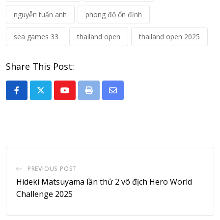
nguyễn tuấn anh
phong độ ổn định
sea games 33
thailand open
thailand open 2025
Share This Post:
Youtube
Print
Share
via
Email
PREVIOUS POST
Hideki Matsuyama lần thứ 2 vô địch Hero World
Challenge 2025