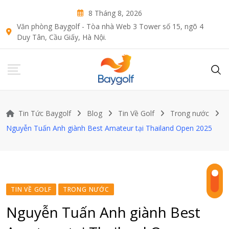
Skip
8 Tháng 8, 2026
to
Văn phòng Baygolf - Tòa nhà Web 3 Tower số 15, ngõ 4
content
Duy Tân, Cầu Giấy, Hà Nội.
Tin Tức Baygolf
Blog
Tin Về Golf
Trong nước
Nguyễn Tuấn Anh giành Best Amateur tại Thailand Open 2025
TIN VỀ GOLF
TRONG NƯỚC
Nguyễn Tuấn Anh giành Best