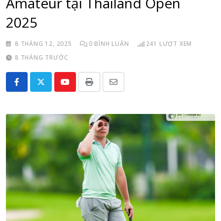
Amateur tại Thailand Open
2025
8 THÁNG 12, 2025
0
BÌNH LUẬN
241
LƯỢT XEM
8 THÁNG TRƯỚC
Youtube
Print
Share
via
Email