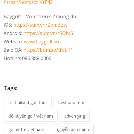
https://bom.so/IVrF42
Baygolf – Vượt trên sự mong đợi!
iOS:
https://sum.vn/ZbmBZw
Android:
https://sum.vn/cSQbxY
Website:
www.baygolf.vn
Zalo OA:
https://bom.so/tfuLK1
Hotline: 086 888 0306
Tags:
all thailand golf tour
best amateur
đội tuyển golf việt nam
edven ying
golfer trẻ việt nam
nguyễn anh minh