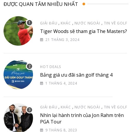
ĐƯỢC QUAN TÂM NHIỀU NHẤT
,
,
,
GIẢI ĐẤU
KHÁC
NƯỚC NGOÀI
TIN VỀ GOLF
Tiger Woods sẽ tham gia The Masters?
21 THÁNG 3, 2024
HOT DEALS
Bảng giá ưu đãi sân golf tháng 4
1 THÁNG 4, 2024
,
,
,
GIẢI ĐẤU
KHÁC
NƯỚC NGOÀI
TIN VỀ GOLF
Nhìn lại hành trình của Jon Rahm trên
PGA Tour
9 THÁNG 8, 2023