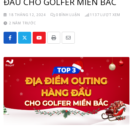
ĐẦU CHO GOLFER MIỀN BẮC
18 THÁNG 12, 2024
0
BÌNH LUẬN
1137
LƯỢT XEM
2 NĂM TRƯỚC
Youtube
Print
Share
via
Email