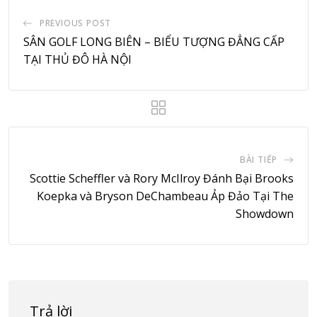
PREVIOUS POST
SÂN GOLF LONG BIÊN – BIỂU TƯỢNG ĐẲNG CẤP
TẠI THỦ ĐÔ HÀ NỘI
BÀI TIẾP
Scottie Scheffler và Rory McIlroy Đánh Bại Brooks
Koepka và Bryson DeChambeau Ảp Đảo Tại The
Showdown
Trả lời