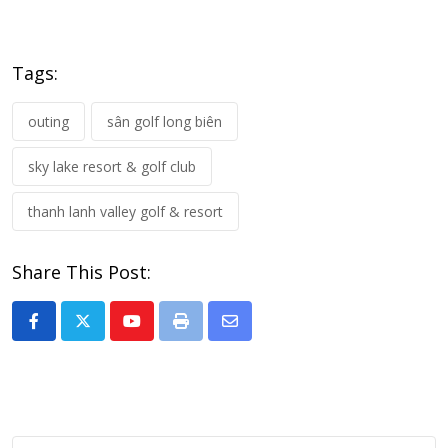
Tags:
outing
sân golf long biên
sky lake resort & golf club
thanh lanh valley golf & resort
Share This Post:
Youtube
Print
Share
via
Email