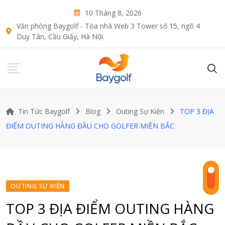
Skip
10 Tháng 8, 2026
to
Văn phòng Baygolf - Tòa nhà Web 3 Tower số 15, ngõ 4
content
Duy Tân, Cầu Giấy, Hà Nội.
Tin Tức Baygolf
Blog
Outing Sự Kiện
TOP 3 ĐỊA
ĐIỂM OUTING HÀNG ĐẦU CHO GOLFER MIỀN BẮC
OUTING SỰ KIỆN
TOP 3 ĐỊA ĐIỂM OUTING HÀNG