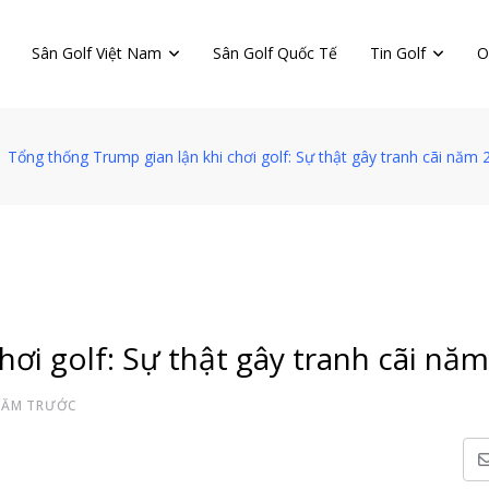
Sân Golf Việt Nam
Sân Golf Quốc Tế
Tin Golf
O
Tổng thống Trump gian lận khi chơi golf: Sự thật gây tranh cãi năm 
hơi golf: Sự thật gây tranh cãi nă
NĂM TRƯỚC