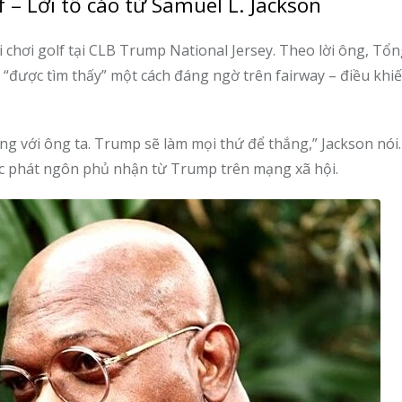
 – Lời tố cáo từ Samuel L. Jackson
 chơi golf tại CLB Trump National Jersey. Theo lời ông, Tổ
ược tìm thấy” một cách đáng ngờ trên fairway – điều khiế
ng với ông ta. Trump sẽ làm mọi thứ để thắng,” Jackson nói
bác phát ngôn phủ nhận từ Trump trên mạng xã hội.