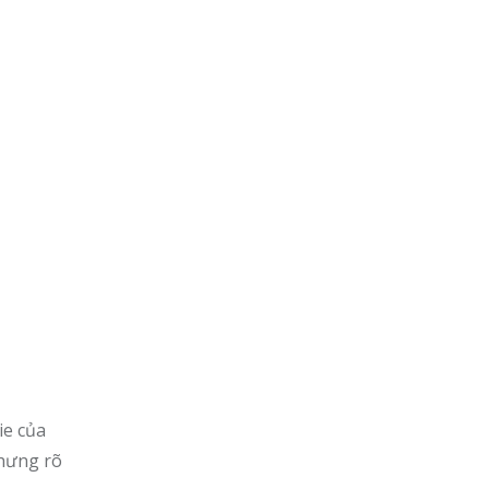
ie của
nhưng rõ