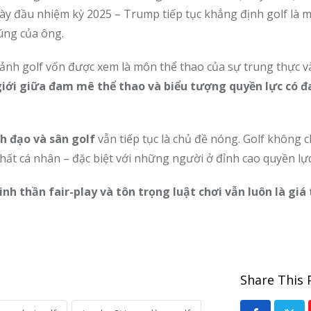
gày đầu nhiệm kỳ 2025 – Trump tiếp tục khẳng định golf là 
úng của ông.
cảnh golf vốn được xem là môn thể thao của sự trung thực v
giới giữa đam mê thể thao và biểu tượng quyền lực có đ
nh đạo và sân golf
vẫn tiếp tục là chủ đề nóng. Golf không c
hất cá nhân – đặc biệt với những người ở đỉnh cao quyền lực
h thần fair-play và tôn trọng luật chơi vẫn luôn là giá t
Share This 