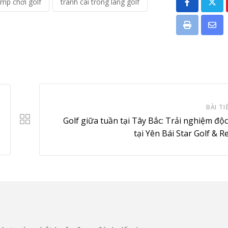
ump chơi golf
tranh cãi trong làng golf
Print
Sha
via
Emai
BÀI TI
Golf giữa tuần tại Tây Bắc: Trải nghiệm độ
tại Yên Bái Star Golf & R