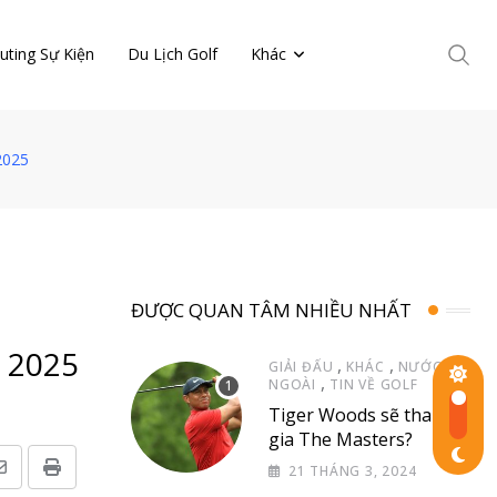
uting Sự Kiện
Du Lịch Golf
Khác
2025
ĐƯỢC QUAN TÂM NHIỀU NHẤT
m 2025
,
,
GIẢI ĐẤU
KHÁC
NƯỚC
,
NGOÀI
TIN VỀ GOLF
Tiger Woods sẽ tham
gia The Masters?
21 THÁNG 3, 2024
Share
Print