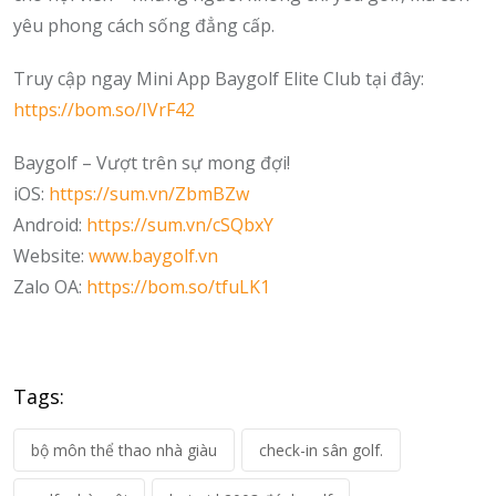
yêu phong cách sống đẳng cấp.
Truy cập ngay Mini App Baygolf Elite Club tại đây:
https://bom.so/IVrF42
Baygolf – Vượt trên sự mong đợi!
iOS:
https://sum.vn/ZbmBZw
Android:
https://sum.vn/cSQbxY
Website:
www.baygolf.vn
Zalo OA:
https://bom.so/tfuLK1
Tags:
bộ môn thể thao nhà giàu
check-in sân golf.