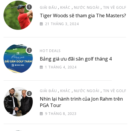
,
,
,
GIẢI ĐẤU
KHÁC
NƯỚC NGOÀI
TIN VỀ GOLF
Tiger Woods sẽ tham gia The Masters?
21 THÁNG 3, 2024
HOT DEALS
Bảng giá ưu đãi sân golf tháng 4
1 THÁNG 4, 2024
,
,
,
GIẢI ĐẤU
KHÁC
NƯỚC NGOÀI
TIN VỀ GOLF
Nhìn lại hành trình của Jon Rahm trên
PGA Tour
9 THÁNG 8, 2023