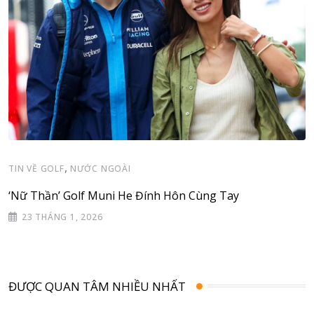
,
TIN VỀ GOLF
NƯỚC NGOÀI
‘Nữ Thần’ Golf Muni He Đính Hôn Cùng Tay
23 THÁNG 1, 2026
ĐƯỢC QUAN TÂM NHIỀU NHẤT