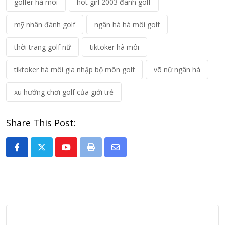
golfer hà môi
hot girl 2003 đánh golf
mỹ nhân đánh golf
ngân hà hà môi golf
thời trang golf nữ
tiktoker hà môi
tiktoker hà môi gia nhập bộ môn golf
võ nữ ngân hà
xu hướng chơi golf của giới trẻ
Share This Post:
Youtube
Print
Share
via
Email