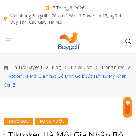
Skip
7 Tháng 8, 2026
to
Văn phòng Baygolf - Tòa nhà Web 3 Tower số 15, ngõ 4
content
Duy Tân, Cầu Giấy, Hà Nội.
Tin Tức Baygolf
Blog
Tin Về Golf
Trong nước
: Tiktoker Hà Môi Gia Nhập Bộ Môn Golf: Sức Hút Từ Mỹ Nhân
Gen Z
TIN VỀ GOLF
TRONG NƯỚC
: Tiktoker Hà Môi Gia Nhập Bộ