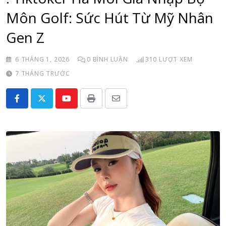
Môn Golf: Sức Hút Từ Mỹ Nhân
Gen Z
6 THÁNG 1, 2026
0
BÌNH LUẬN
310
LƯỢT XEM
7 THÁNG TRƯỚC
Youtube
Print
Share
via
Email