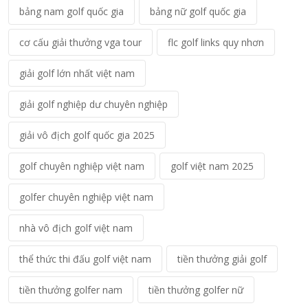
bảng nam golf quốc gia
bảng nữ golf quốc gia
cơ cấu giải thưởng vga tour
flc golf links quy nhơn
giải golf lớn nhất việt nam
giải golf nghiệp dư chuyên nghiệp
giải vô địch golf quốc gia 2025
golf chuyên nghiệp việt nam
golf việt nam 2025
golfer chuyên nghiệp việt nam
nhà vô địch golf việt nam
thể thức thi đấu golf việt nam
tiền thưởng giải golf
tiền thưởng golfer nam
tiền thưởng golfer nữ