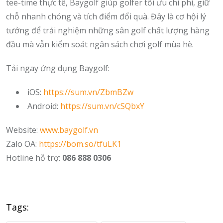
tee-time thực tế, Baygolf giúp golfer tối ưu chi phí, giữ
chỗ nhanh chóng và tích điểm đổi quà. Đây là cơ hội lý
tưởng để trải nghiệm những sân golf chất lượng hàng
đầu mà vẫn kiểm soát ngân sách chơi golf mùa hè.
Tải ngay ứng dụng Baygolf:
iOS:
https://sum.vn/ZbmBZw
Android:
https://sum.vn/cSQbxY
Website:
www.baygolf.vn
Zalo OA:
https://bom.so/tfuLK1
Hotline hỗ trợ:
086 888 0306
Tags: