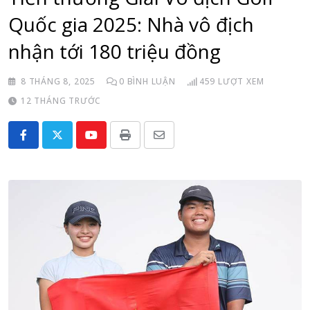
Quốc gia 2025: Nhà vô địch
nhận tới 180 triệu đồng
8 THÁNG 8, 2025
0
BÌNH LUẬN
459
LƯỢT XEM
12 THÁNG TRƯỚC
Youtube
Print
Share
via
Email