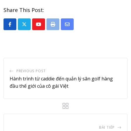
Share This Post:
Youtube
Print
Share
via
Email
PREVIOUS POST
Hành trình từ caddie đến quản lý sân golf hàng
đầu thế giới của cô gái Việt
BÀI TIẾP