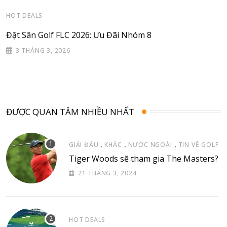
HOT DEALS
Đặt Sân Golf FLC 2026: Ưu Đãi Nhóm 8
3 THÁNG 3, 2026
ĐƯỢC QUAN TÂM NHIỀU NHẤT
,
,
,
GIẢI ĐẤU
KHÁC
NƯỚC NGOÀI
TIN VỀ GOLF
Tiger Woods sẽ tham gia The Masters?
21 THÁNG 3, 2024
HOT DEALS