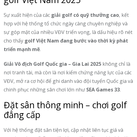
Sự xuất hiện của các
giải golf có quỹ thưởng cao
, kết
hợp với hệ thống tổ chức ngày càng chuyên nghiệp và
sự góp mặt của nhiều VĐV triển vọng, là dấu hiệu rõ nét
cho thấy
golf Việt Nam đang bước vào thời kỳ phát
triển mạnh mẽ
.
Giải Vô địch Golf Quốc gia – Gia Lai 2025
không chỉ là
nơi tranh tài, mà còn là nơi kiểm chứng năng lực của các
VĐV, mở ra cơ hội để ghi danh vào đội tuyển Quốc gia và
chinh phục những sân chơi lớn như
SEA Games 33
.
Đặt sân thông minh – chơi golf
đẳng cấp
Với hệ thống đặt sân tiện lợi, cập nhật liên tục giá và