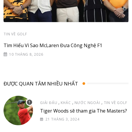
TIN VỀ GOLF
Tìm Hiểu Vì Sao McLaren Đưa Công Nghệ F1
10 THÁNG 8, 2026
ĐƯỢC QUAN TÂM NHIỀU NHẤT
,
,
,
GIẢI ĐẤU
KHÁC
NƯỚC NGOÀI
TIN VỀ GOLF
Tiger Woods sẽ tham gia The Masters?
21 THÁNG 3, 2024