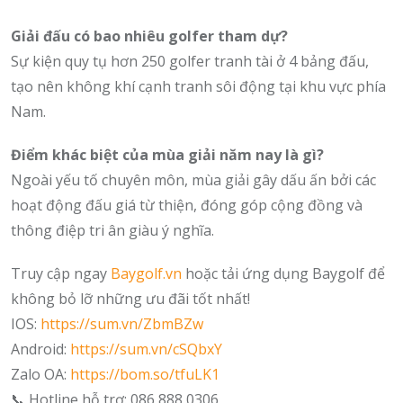
Giải đấu có bao nhiêu golfer tham dự?
Sự kiện quy tụ hơn 250 golfer tranh tài ở 4 bảng đấu,
tạo nên không khí cạnh tranh sôi động tại khu vực phía
Nam.
Điểm khác biệt của mùa giải năm nay là gì?
Ngoài yếu tố chuyên môn, mùa giải gây dấu ấn bởi các
hoạt động đấu giá từ thiện, đóng góp cộng đồng và
thông điệp tri ân giàu ý nghĩa.
Truy cập ngay
Baygolf.vn
hoặc tải ứng dụng Baygolf để
không bỏ lỡ những ưu đãi tốt nhất!
IOS:
https://sum.vn/ZbmBZw
Android:
https://sum.vn/cSQbxY
Zalo OA:
https://bom.so/tfuLK1
📞 Hotline hỗ trợ: 086 888 0306