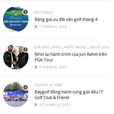
HOT DEALS
Bảng giá ưu đãi sân golf tháng 4
1 THÁNG 4, 2024
,
,
,
GIẢI ĐẤU
KHÁC
NƯỚC NGOÀI
TIN VỀ GOLF
Nhìn lại hành trình của Jon Rahm trên
PGA Tour
9 THÁNG 8, 2023
OUTING SỰ KIỆN
Baygolf đồng hành cùng giải đấu IT
Golf Club & Friend
20 THÁNG 12, 2023