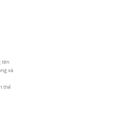
g tên
ong và
n thể