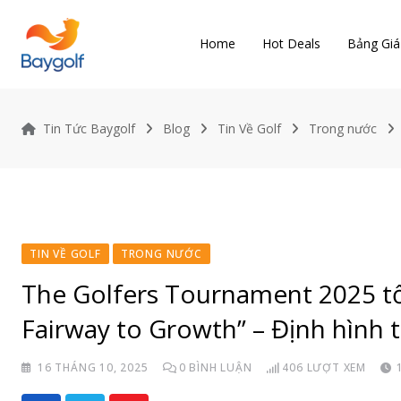
Skip
to
Home
Hot Deals
Bảng Giá
content
Tin Tức Baygolf
Blog
Tin Về Golf
Trong nước
TIN VỀ GOLF
TRONG NƯỚC
The Golfers Tournament 2025 tổ
Fairway to Growth” – Định hình 
16 THÁNG 10, 2025
0
BÌNH LUẬN
406
LƯỢT XEM