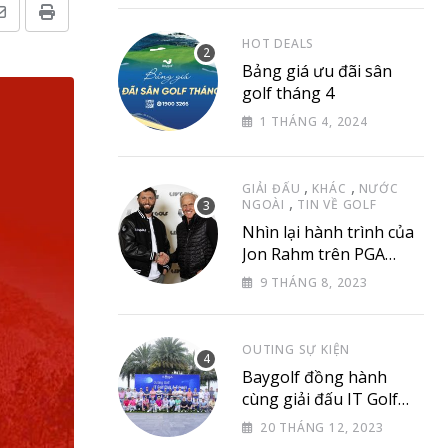
Share
Print
HOT DEALS
via
Bảng giá ưu đãi sân
Email
golf tháng 4
1 THÁNG 4, 2024
,
,
GIẢI ĐẤU
KHÁC
NƯỚC
,
NGOÀI
TIN VỀ GOLF
Nhìn lại hành trình của
Jon Rahm trên PGA
Tour
9 THÁNG 8, 2023
OUTING SỰ KIỆN
Baygolf đồng hành
cùng giải đấu IT Golf
Club & Friend
20 THÁNG 12, 2023