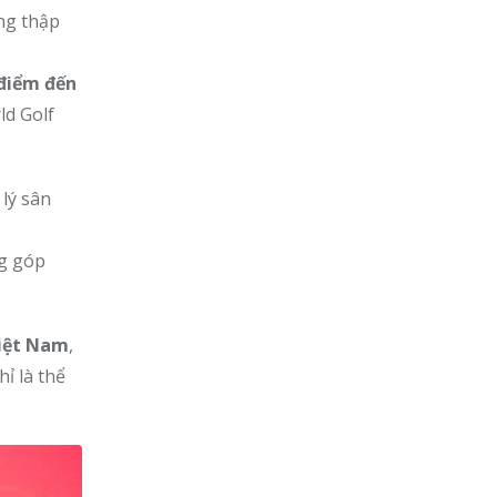
ng thập
điểm đến
ld Golf
 lý sân
g góp
Việt Nam
,
ỉ là thể