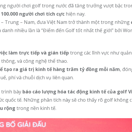
ợng người chơi golf trong nước đã tăng trưởng vượt bậc tro
n
100.000 người chơi tích cực
hiện nay.
Bắc – Trung – Nam, đưa Việt Nam trở thành một trong những
h danh nhiều lần là “Điểm đến Golf tốt nhất thế giới” bởi Wor
iệc làm trực tiếp và gián tiếp
trong các lĩnh vực như quản
n thông, và công nghệ thể thao.
hể tạo ra giá trị kinh tế hàng trăm tỷ đồng mỗi năm
, đón
, phí và chuỗi dịch vụ liên quan.
ẽ trình bày
báo cáo lượng hóa tác động kinh tế của golf 
hức quốc tế. Những phân tích này sẽ cho thấy rõ golf không ch
âu rộng
trong nền kinh tế.