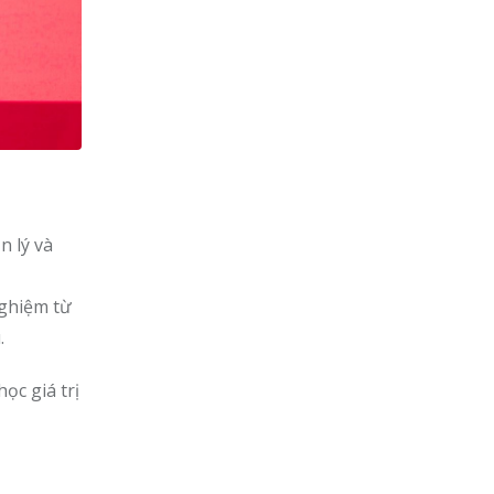
n lý và
nghiệm từ
.
ọc giá trị