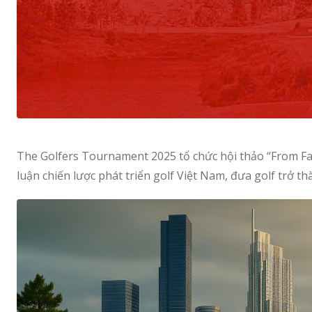
The Golfers Tournament 2025 tổ chức hội thảo “From Fa
luận chiến lược phát triển golf Việt Nam, đưa golf trở t