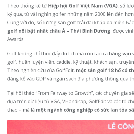
Theo thống kê từ
Hiệp hội Golf Việt Nam (VGA)
, số lư
kỷ qua, từ vài nghìn golfer những năm 2000 lên đến hơ
Cùng với đó, số lượng sân golf trải dài khắp ba miền 
golf nổi bật nhất châu Á – Thái Bình Dương
, được vin
Awards.
Golf không chỉ thúc đẩy du lịch mà còn tạo ra
hàng vạn v
golf, huấn luyện viên, caddie, kỹ thuật, khách sạn, truyề
Theo nghiên cứu của GolfEdit,
một sân golf 18 hố có t
đáng kể vào GDP và ngân sách địa phương thông qua thuế
Tại hội thảo “From Fairway to Growth”, các chuyên gia s
dựa trên dữ liệu từ VGA, VHandicap, GolfEdit và các tổ c
thao – mà là
một ngành công nghiệp có sức lan tỏa s