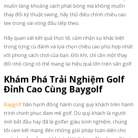
muốn tăng khoảng cách phát bóng mà không muốn
thay đổi kỹ thuật swing, hãy thử điều chỉnh chiều cao
tee trong vài vòng đấu tiếp theo.
Hãy quan sát kết quả thực tế, cảm nhận sự khác biệt
trong từng cú đánh và lựa chọn chiều cao phù hợp nhất
với phong cách chơi của bạn. Đôi khi, chỉ cần một thay
đổi nhỏ cũng có thể mang lại hiệu quả lớn trên sân golf.
Khám Phá Trải Nghiệm Golf
Đỉnh Cao Cùng Baygolf
Baygolf
hân hạnh đồng hành cùng quý khách trên hành
trình chinh phục đam mê golf. Dù quý khách là người
mới bắt đầu hay đã là golfer giàu kinh nghiệm, chúng
tôi cam kết mang đến những giải pháp toàn diện cho