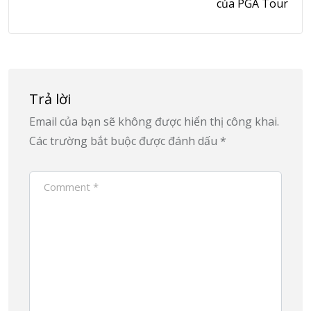
của PGA Tour
Trả lời
Email của bạn sẽ không được hiển thị công khai.
Các trường bắt buộc được đánh dấu
*