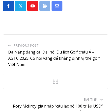
Youtube
Print
Share
via
Email
PREVIOUS POST
Đà Nẵng đăng cai Đại hội Du lịch Golf châu Á –
AGTC 2025: Cơ hội vàng để khẳng định vị thế golf
Việt Nam
BÀI TIẾP
Rory McIlroy gia nhập “câu lạc bộ 100 triệu USD”