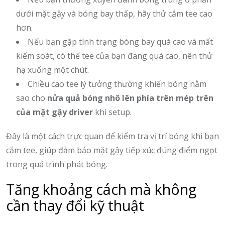
dưới mặt gậy và bóng bay thấp, hãy thử cắm tee cao
hơn.
Nếu bạn gặp tình trạng bóng bay quá cao và mất
kiểm soát, có thể tee của bạn đang quá cao, nên thử
hạ xuống một chút.
Chiều cao tee lý tưởng thường khiến bóng nằm
sao cho
nửa quả bóng nhô lên phía trên mép trên
của mặt gậy driver
khi setup.
Đây là một cách trực quan để kiểm tra vị trí bóng khi bạn
cắm tee, giúp đảm bảo mặt gậy tiếp xúc đúng điểm ngọt
trong quá trình phát bóng.
Tăng khoảng cách mà không
cần thay đổi kỹ thuật