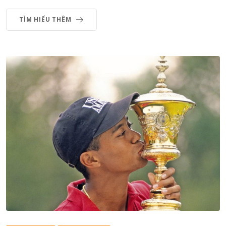
TÌM HIỂU THÊM