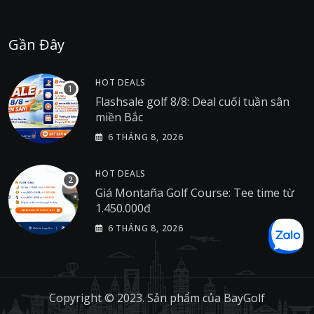
Gần Đây
HOT DEALS
Flashsale golf 8/8: Deal cuối tuần sân
miền Bắc
6 THÁNG 8, 2026
HOT DEALS
Giá Montaña Golf Course: Tee time từ
1.450.000đ
6 THÁNG 8, 2026
Copyright © 2023. Sản phẩm của
BayGolf