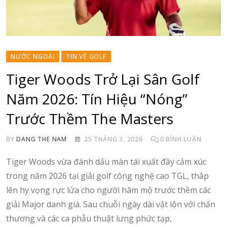
NƯỚC NGOÀI
TIN VỀ GOLF
Tiger Woods Trở Lại Sân Golf
Năm 2026: Tín Hiệu “Nóng”
Trước Thềm The Masters
BY
DANG THE NAM
25 THÁNG 3, 2026
0
BÌNH LUẬN
Tiger Woods vừa đánh dấu màn tái xuất đầy cảm xúc
trong năm 2026 tại giải golf công nghệ cao TGL, thắp
lên hy vọng rực lửa cho người hâm mộ trước thềm các
giải Major danh giá. Sau chuỗi ngày dài vật lộn với chấn
thương và các ca phẫu thuật lưng phức tạp,