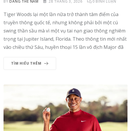
BY
DANG THE NAM
28 THÁNG 3, 2026
0
BÌNH LUẬN
Tiger Woods lại một lần nữa trở thành tâm điểm của
truyền thông quốc tế, nhưng không phải bởi một cú
swing thần sầu mà vì một vụ tai nạn giao thông nghiêm
trọng tại Jupiter Island, Florida. Theo thông tin mới nhất
vào chiều thứ Sáu, huyền thoại 15 lần vô địch Major đã
TÌM HIỂU THÊM