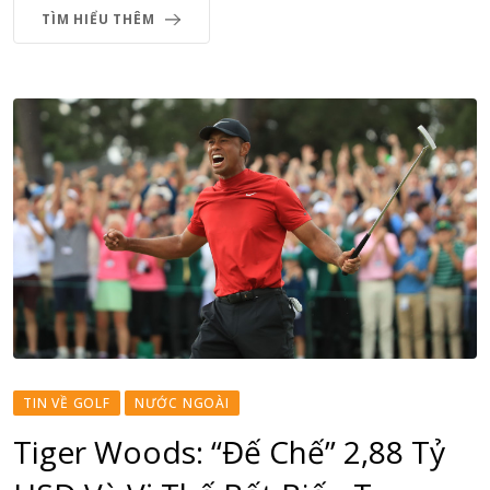
TÌM HIỂU THÊM
TIN VỀ GOLF
NƯỚC NGOÀI
Tiger Woods: “Đế Chế” 2,88 Tỷ