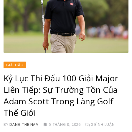
GIẢI ĐẤU
Kỷ Lục Thi Đấu 100 Giải Major
Liên Tiếp: Sự Trường Tồn Của
Adam Scott Trong Làng Golf
Thế Giới
BY
DANG THE NAM
5 THÁNG 8, 2026
0
BÌNH LUẬN