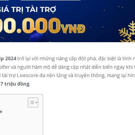
p 2024
trở lại với những nâng cấp đột phá, đặc biệt là tính
golfer và người hâm mộ dễ dàng cập nhật diễn biến ngay khi t
 tài trợ Livescore đa nền tảng và truyền thông, mang lại hì
7 triệu đồng
.
re