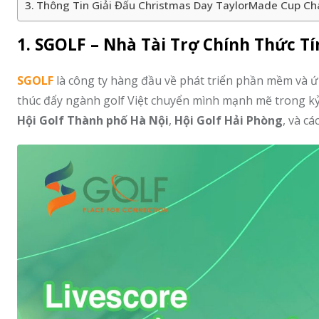
Thông Tin Giải Đấu Christmas Day TaylorMade Cup C
1. SGOLF – Nhà Tài Trợ Chính Thức T
SGOLF
là công ty hàng đầu về phát triển phần mềm và ứ
thúc đẩy ngành golf Việt chuyển mình mạnh mẽ trong kỷ 
Hội Golf Thành phố Hà Nội
,
Hội Golf Hải Phòng
, và c