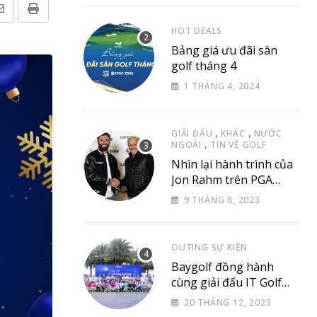
Share
Print
HOT DEALS
via
Bảng giá ưu đãi sân
Email
golf tháng 4
1 THÁNG 4, 2024
,
,
GIẢI ĐẤU
KHÁC
NƯỚC
,
NGOÀI
TIN VỀ GOLF
Nhìn lại hành trình của
Jon Rahm trên PGA
Tour
9 THÁNG 8, 2023
OUTING SỰ KIỆN
Baygolf đồng hành
cùng giải đấu IT Golf
Club & Friend
20 THÁNG 12, 2023