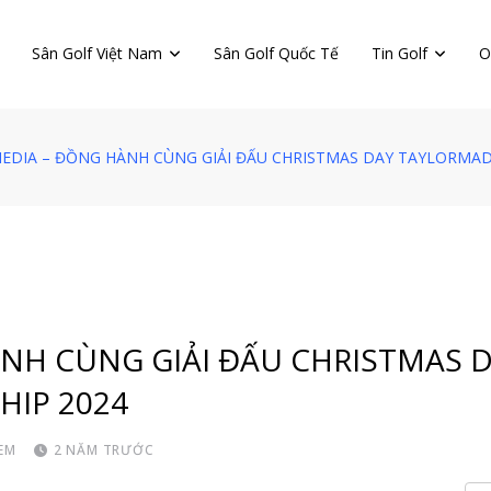
Sân Golf Việt Nam
Sân Golf Quốc Tế
Tin Golf
O
MEDIA – ĐỒNG HÀNH CÙNG GIẢI ĐẤU CHRISTMAS DAY TAYLORMAD
ÀNH CÙNG GIẢI ĐẤU CHRISTMAS 
IP 2024
EM
2 NĂM TRƯỚC