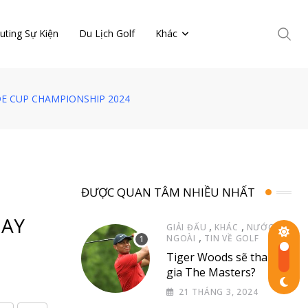
uting Sự Kiện
Du Lịch Golf
Khác
E CUP CHAMPIONSHIP 2024
ĐƯỢC QUAN TÂM NHIỀU NHẤT
DAY
,
,
GIẢI ĐẤU
KHÁC
NƯỚC
,
NGOÀI
TIN VỀ GOLF
Tiger Woods sẽ tham
gia The Masters?
21 THÁNG 3, 2024