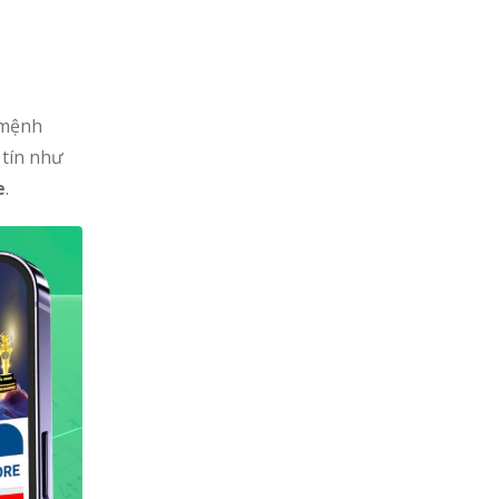
 mệnh
 tín như
e
.