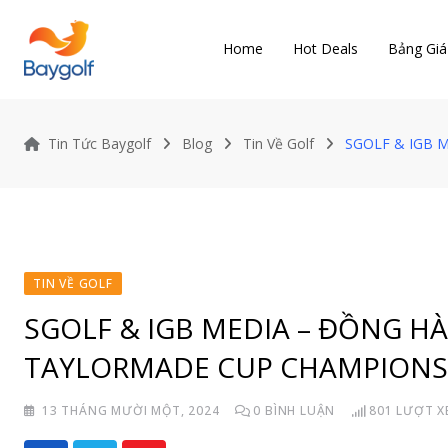
Skip
to
Home
Hot Deals
Bảng Giá
content
Tin Tức Baygolf
Blog
Tin Về Golf
SGOLF & IGB 
TIN VỀ GOLF
SGOLF & IGB MEDIA – ĐỒNG H
TAYLORMADE CUP CHAMPIONSH
13 THÁNG MƯỜI MỘT, 2024
0
BÌNH LUẬN
801
LƯỢT X