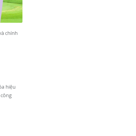
và chính
óa hiệu
 công