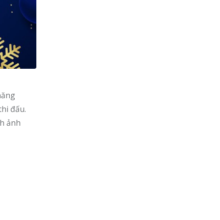
 năng
hi đấu.
nh ảnh