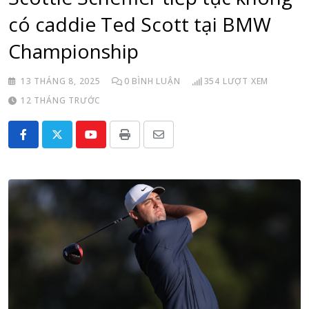
có caddie Ted Scott tại BMW
Championship
13 THÁNG 8, 2025
0
BÌNH LUẬN
354
LƯỢT XEM
12 THÁNG TRƯỚC
Youtube
Print
Share
via
Email