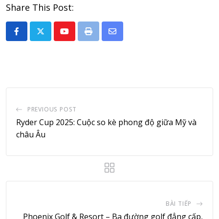
Share This Post:
Youtube
Print
Share
via
Email
PREVIOUS POST
Ryder Cup 2025: Cuộc so kè phong độ giữa Mỹ và
châu Âu
BÀI TIẾP
Phoenix Golf & Resort – Ba đường golf đẳng cấp,