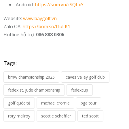
Android:
https://sum.vn/cSQbxY
Website:
www.baygolf.vn
Zalo OA:
https://bom.so/tfuLK1
Hotline hỗ trợ:
086 888 0306
Tags:
bmw championship 2025
caves valley golf club
fedex st. jude championship
fedexcup
golf quốc tế
michael cromie
pga tour
rory mcilroy
scottie scheffler
ted scott