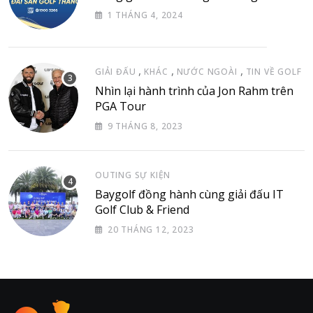
1 THÁNG 4, 2024
,
,
,
GIẢI ĐẤU
KHÁC
NƯỚC NGOÀI
TIN VỀ GOLF
Nhìn lại hành trình của Jon Rahm trên
PGA Tour
9 THÁNG 8, 2023
OUTING SỰ KIỆN
Baygolf đồng hành cùng giải đấu IT
Golf Club & Friend
20 THÁNG 12, 2023