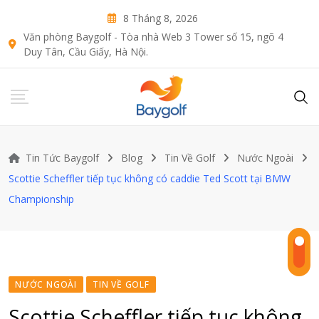
Skip
8 Tháng 8, 2026
to
Văn phòng Baygolf - Tòa nhà Web 3 Tower số 15, ngõ 4
content
Duy Tân, Cầu Giấy, Hà Nội.
Tin Tức Baygolf
Blog
Tin Về Golf
Nước Ngoài
Scottie Scheffler tiếp tục không có caddie Ted Scott tại BMW
Championship
NƯỚC NGOÀI
TIN VỀ GOLF
Scottie Scheffler tiếp tục không