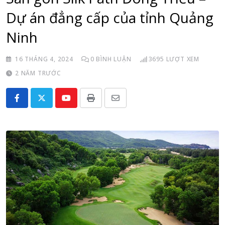
Dự án đẳng cấp của tỉnh Quảng
Ninh
16 THÁNG 4, 2024
0
BÌNH LUẬN
3695
LƯỢT XEM
2 NĂM TRƯỚC
Youtube
Print
Share
via
Email