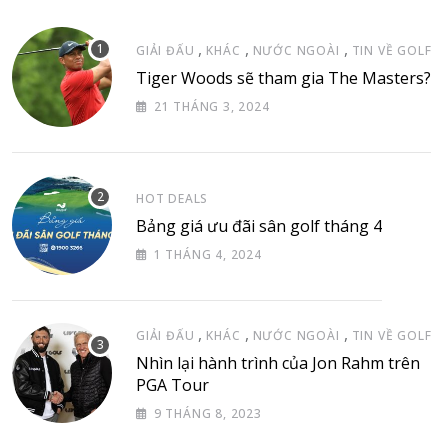
,
,
,
GIẢI ĐẤU
KHÁC
NƯỚC NGOÀI
TIN VỀ GOLF
Tiger Woods sẽ tham gia The Masters?
21 THÁNG 3, 2024
HOT DEALS
Bảng giá ưu đãi sân golf tháng 4
1 THÁNG 4, 2024
,
,
,
GIẢI ĐẤU
KHÁC
NƯỚC NGOÀI
TIN VỀ GOLF
Nhìn lại hành trình của Jon Rahm trên
PGA Tour
9 THÁNG 8, 2023