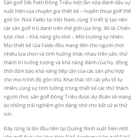
Sân golf Silk Path Đông Triều một lần nữa đánh dấu sự
xuất hiện của chuyên gia thiết kế – huyền thoại golf thế
giới Sir. Nick Faldo tại Việt Nam, cùng 3 triết lý tạo nên
các sân golf trứ danh trên thế giới của ông, đó là: Chiến
lược chơi – Khả năng ghi nhớ – Môi trường tự nhiên.
Mọi thiết kế của Faldo đều mang đến cho người chơi
nhiều lựa chọn và tình huống khác nhau trên sân, thử
thách trí tưởng tượng và khả năng đánh của họ, đồng
thời đảm bảo khả năng tiếp cận của các sân phù hợp
cho mọi trình độ gôn thủ. Khai thác tốt các yếu tố tự
nhiên, cùng sự tinh tường trong thiết kế các thử thách
người chơi, sân golf Đông Triều được dự đoán sẽ mang
lại những trải nghiệm gôn đáng nhớ cho bất cứ ai thử
sức.
Đây cũng là lần đầu tiên tại Quảng Ninh xuất hiện một
sân golf đưa vào khai thác 9 hố Academy (sân golf 9 hố