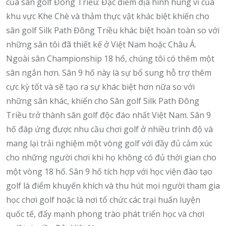
của sân golf Đông Triều: Đặc điểm địa hình hùng vĩ của
khu vực Khe Chè và thảm thực vật khác biệt khiến cho
sân golf Silk Path Đông Triều khác biệt hoàn toàn so với
những sân tôi đã thiết kế ở Việt Nam hoặc Châu Á.
Ngoài sân Championship 18 hố, chúng tôi có thêm một
sân ngắn hơn. Sân 9 hố này là sự bổ sung hỗ trợ thêm
cực kỳ tốt và sẽ tạo ra sự khác biệt hơn nữa so với
những sân khác, khiến cho Sân golf Silk Path Đông
Triều trở thành sân golf độc đáo nhất Việt Nam. Sân 9
hố đáp ứng được nhu cầu chơi golf ở nhiều trình độ và
mang lại trải nghiệm một vòng golf với đầy đủ cảm xúc
cho những người chơi khi họ không có đủ thời gian cho
một vòng 18 hố. Sân 9 hố tích hợp với học viện đào tạo
golf là điểm khuyến khích và thu hút mọi người tham gia
học chơi golf hoặc là nơi tổ chức các trại huấn luyện
quốc tế, đẩy mạnh phong trào phát triển học và chơi