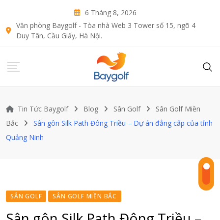
Skip
6 Tháng 8, 2026
to
Văn phòng Baygolf - Tòa nhà Web 3 Tower số 15, ngõ 4
content
Duy Tân, Cầu Giấy, Hà Nội.
Tin Tức Baygolf
Blog
Sân Golf
Sân Golf Miền
Bắc
Sân gôn Silk Path Đông Triều – Dự án đẳng cấp của tỉnh
Quảng Ninh
SÂN GOLF
SÂN GOLF MIỀN BẮC
Sân gôn Silk Path Đông Triều –