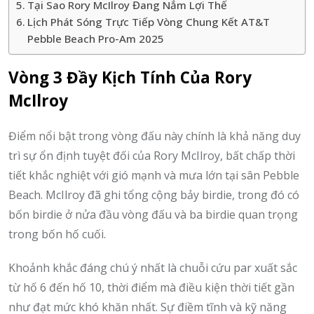
Tại Sao Rory McIlroy Đang Nắm Lợi Thế
Lịch Phát Sóng Trực Tiếp Vòng Chung Kết AT&T
Pebble Beach Pro-Am 2025
Vòng 3 Đầy Kịch Tính Của Rory
McIlroy
Điểm nổi bật trong vòng đấu này chính là khả năng duy
trì sự ổn định tuyệt đối của Rory McIlroy, bất chấp thời
tiết khắc nghiệt với gió mạnh và mưa lớn tại sân Pebble
Beach. McIlroy đã ghi tổng cộng bảy birdie, trong đó có
bốn birdie ở nửa đầu vòng đấu và ba birdie quan trọng
trong bốn hố cuối.
Khoảnh khắc đáng chú ý nhất là chuỗi cứu par xuất sắc
từ hố 6 đến hố 10, thời điểm mà điều kiện thời tiết gần
như đạt mức khó khăn nhất. Sự điềm tĩnh và kỹ năng