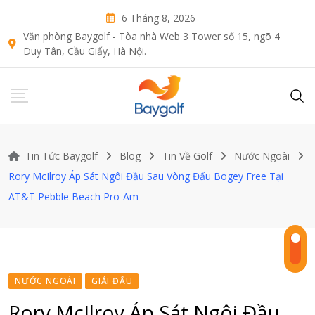
Skip
6 Tháng 8, 2026
to
Văn phòng Baygolf - Tòa nhà Web 3 Tower số 15, ngõ 4
content
Duy Tân, Cầu Giấy, Hà Nội.
Tin Tức Baygolf
Blog
Tin Về Golf
Nước Ngoài
Rory McIlroy Áp Sát Ngôi Đầu Sau Vòng Đấu Bogey Free Tại
AT&T Pebble Beach Pro-Am
NƯỚC NGOÀI
GIẢI ĐẤU
Rory McIlroy Áp Sát Ngôi Đầu