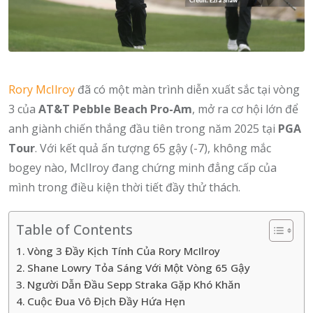
Rory McIlroy
đã có một màn trình diễn xuất sắc tại vòng
3 của
AT&T Pebble Beach Pro-Am
, mở ra cơ hội lớn để
anh giành chiến thắng đầu tiên trong năm 2025 tại
PGA
Tour
. Với kết quả ấn tượng 65 gậy (-7), không mắc
bogey nào, McIlroy đang chứng minh đẳng cấp của
mình trong điều kiện thời tiết đầy thử thách.
Table of Contents
Vòng 3 Đầy Kịch Tính Của Rory McIlroy
Shane Lowry Tỏa Sáng Với Một Vòng 65 Gậy
Người Dẫn Đầu Sepp Straka Gặp Khó Khăn
Cuộc Đua Vô Địch Đầy Hứa Hẹn