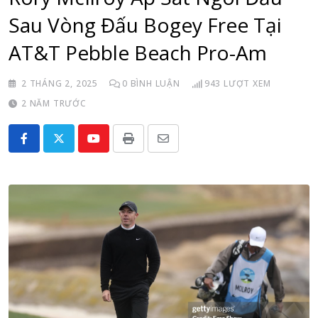
Sau Vòng Đấu Bogey Free Tại
AT&T Pebble Beach Pro-Am
2 THÁNG 2, 2025
0
BÌNH LUẬN
943
LƯỢT XEM
2 NĂM TRƯỚC
Youtube
Print
Share
via
Email