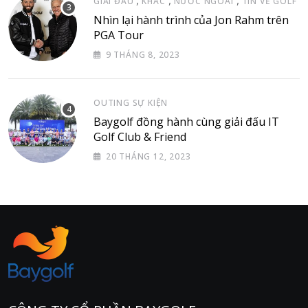
GIẢI ĐẤU
KHÁC
NƯỚC NGOÀI
TIN VỀ GOLF
Nhìn lại hành trình của Jon Rahm trên
PGA Tour
9 THÁNG 8, 2023
OUTING SỰ KIỆN
Baygolf đồng hành cùng giải đấu IT
Golf Club & Friend
20 THÁNG 12, 2023