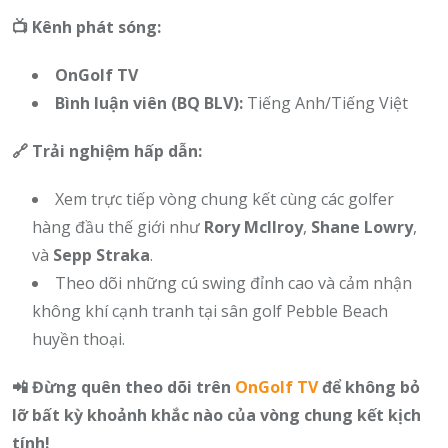
📺 Kênh phát sóng:
OnGolf TV
Bình luận viên (BQ BLV):
Tiếng Anh/Tiếng Việt
🔗 Trải nghiệm hấp dẫn:
Xem trực tiếp vòng chung kết cùng các golfer
hàng đầu thế giới như
Rory McIlroy
,
Shane Lowry
,
và
Sepp Straka
.
Theo dõi những cú swing đỉnh cao và cảm nhận
không khí cạnh tranh tại sân golf Pebble Beach
huyền thoại.
📲 Đừng quên theo dõi trên
OnGolf TV
để không bỏ
lỡ bất kỳ khoảnh khắc nào của vòng chung kết kịch
tính!