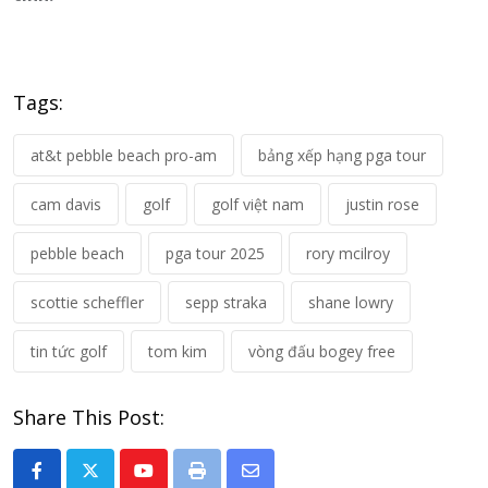
Tags:
at&t pebble beach pro-am
bảng xếp hạng pga tour
cam davis
golf
golf việt nam
justin rose
pebble beach
pga tour 2025
rory mcilroy
scottie scheffler
sepp straka
shane lowry
tin tức golf
tom kim
vòng đấu bogey free
Share This Post:
Youtube
Print
Share