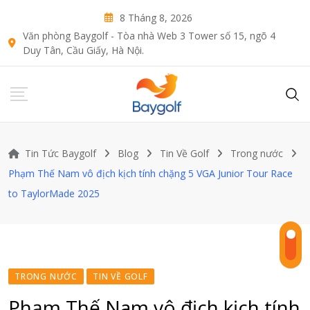
Skip
8 Tháng 8, 2026
to
Văn phòng Baygolf - Tòa nhà Web 3 Tower số 15, ngõ 4
content
Duy Tân, Cầu Giấy, Hà Nội.
Tin Tức Baygolf
Blog
Tin Về Golf
Trong nước
Phạm Thế Nam vô địch kịch tính chặng 5 VGA Junior Tour Race
to TaylorMade 2025
TRONG NƯỚC
TIN VỀ GOLF
Phạm Thế Nam vô địch kịch tính