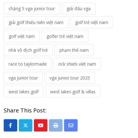
chặng 5 vga junior tour
giải đấu vga
giải golf thiếu niên việt nam
golf trẻ việt nam
golf việt nam
golfer trẻ việt nam
nhà vô địch golf trẻ
phạm thế nam
race to taylormade
rick shiels việt nam
vga junior tour
vga junior tour 2025
west lakes golf
west lakes golf & villas
Share This Post:
Youtube
Print
Share
via