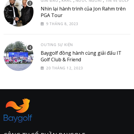
GIẢI ĐẤU
KHÁC
NƯỚC NGOÀI
TIN VỀ GOLF
Nhìn lại hành trình của Jon Rahm trên
PGA Tour
9 THÁNG 8, 2023
OUTING SỰ KIỆN
Baygolf đồng hành cùng giải đấu IT
Golf Club & Friend
20 THÁNG 12, 2023