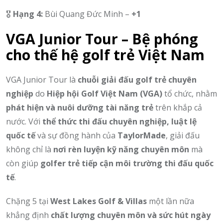
🎖️
Hạng 4:
Bùi Quang Đức Minh –
+1
VGA Junior Tour – Bệ phóng
cho thế hệ golf trẻ Việt Nam
VGA Junior Tour là
chuỗi giải đấu golf trẻ chuyên
nghiệp
do
Hiệp hội Golf Việt Nam (VGA)
tổ chức, nhằm
phát hiện và nuôi dưỡng tài năng trẻ
trên khắp cả
nước. Với
thể thức thi đấu chuyên nghiệp, luật lệ
quốc tế
và sự đồng hành của
TaylorMade
, giải đấu
không chỉ là
nơi rèn luyện kỹ năng chuyên môn
mà
còn giúp
golfer trẻ tiếp cận môi trường thi đấu quốc
tế
.
Chặng 5 tại
West Lakes Golf & Villas
một lần nữa
khẳng định
chất lượng chuyên môn và sức hút ngày