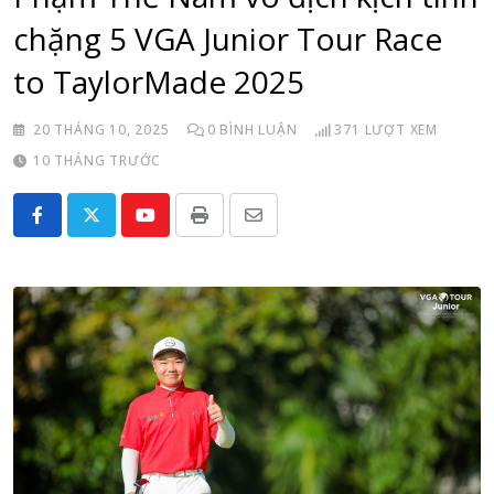
chặng 5 VGA Junior Tour Race
to TaylorMade 2025
20 THÁNG 10, 2025
0
BÌNH LUẬN
371
LƯỢT XEM
10 THÁNG TRƯỚC
Youtube
Print
Share
via
Email