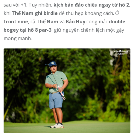
sau với
+1
. Tuy nhiên,
kịch bản đảo chiều ngay từ hố 2
,
khi
Thế Nam ghi birdie
để thu hẹp khoảng cách. Ở
front nine
, cả
Thế Nam
và
Bảo Huy
cùng mắc
double
bogey tại hố 8 par-3
, giữ nguyên chênh lệch một gậy
mong manh.