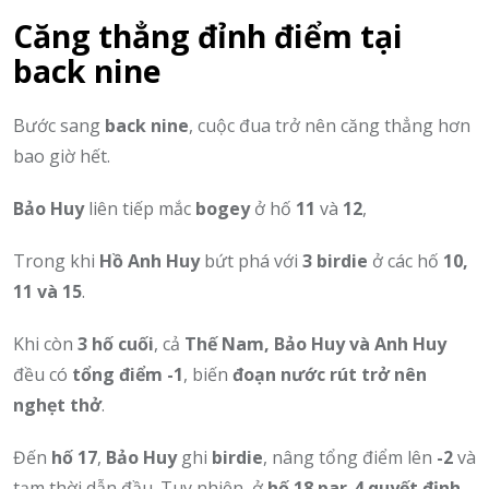
Căng thẳng đỉnh điểm tại
back nine
Bước sang
back nine
, cuộc đua trở nên căng thẳng hơn
bao giờ hết.
Bảo Huy
liên tiếp mắc
bogey
ở hố
11
và
12
,
Trong khi
Hồ Anh Huy
bứt phá với
3 birdie
ở các hố
10,
11 và 15
.
Khi còn
3 hố cuối
, cả
Thế Nam, Bảo Huy và Anh Huy
đều có
tổng điểm -1
, biến
đoạn nước rút trở nên
nghẹt thở
.
Đến
hố 17
,
Bảo Huy
ghi
birdie
, nâng tổng điểm lên
-2
và
tạm thời dẫn đầu. Tuy nhiên, ở
hố 18 par-4 quyết định
,