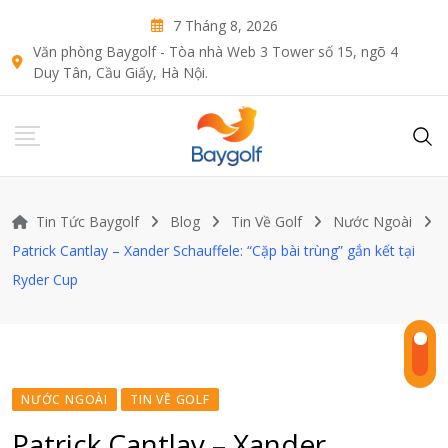
Skip
7 Tháng 8, 2026
to
Văn phòng Baygolf - Tòa nhà Web 3 Tower số 15, ngõ 4
content
Duy Tân, Cầu Giấy, Hà Nội.
Tin Tức Baygolf
Blog
Tin Về Golf
Nước Ngoài
Patrick Cantlay – Xander Schauffele: “Cặp bài trùng” gắn kết tại
Ryder Cup
NƯỚC NGOÀI
TIN VỀ GOLF
Patrick Cantlay – Xander