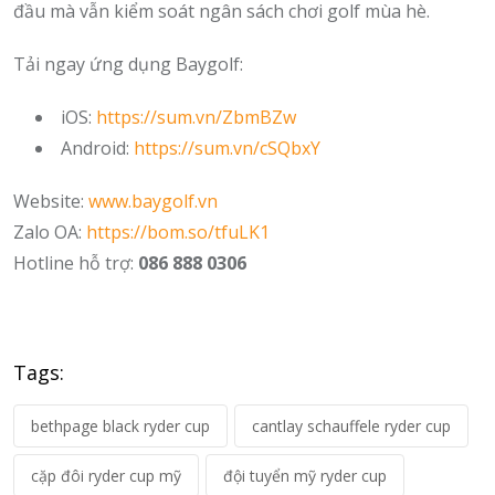
đầu mà vẫn kiểm soát ngân sách chơi golf mùa hè.
Tải ngay ứng dụng Baygolf:
iOS:
https://sum.vn/ZbmBZw
Android:
https://sum.vn/cSQbxY
Website:
www.baygolf.vn
Zalo OA:
https://bom.so/tfuLK1
Hotline hỗ trợ:
086 888 0306
Tags:
bethpage black ryder cup
cantlay schauffele ryder cup
cặp đôi ryder cup mỹ
đội tuyển mỹ ryder cup