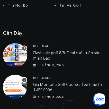
Tin Nội Bộ
Tin Về Golf
Gần Đây
HOT DEALS
Flashsale golf 8/8: Deal cuối tuần sân
miền Bắc
6 THÁNG 8, 2026
HOT DEALS
Giá Montaña Golf Course: Tee time từ
1.450.000đ
6 THÁNG 8, 2026