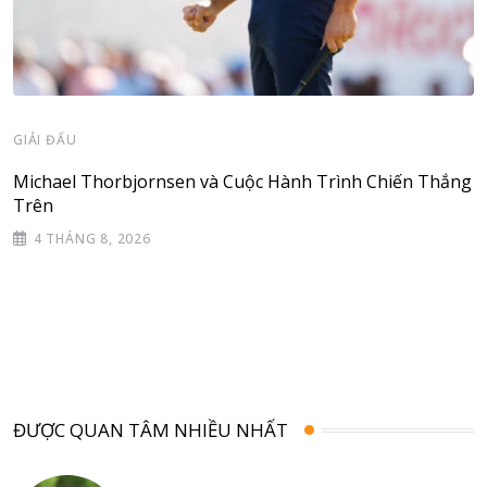
GIẢI ĐẤU
Michael Thorbjornsen và Cuộc Hành Trình Chiến Thắng
Trên
4 THÁNG 8, 2026
ĐƯỢC QUAN TÂM NHIỀU NHẤT