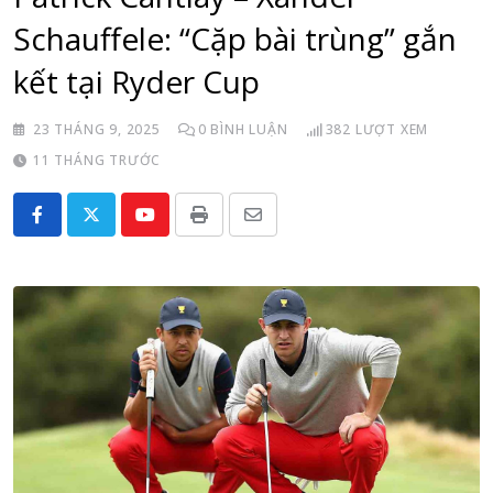
Schauffele: “Cặp bài trùng” gắn
kết tại Ryder Cup
23 THÁNG 9, 2025
0
BÌNH LUẬN
382
LƯỢT XEM
11 THÁNG TRƯỚC
Youtube
Print
Share
via
Email