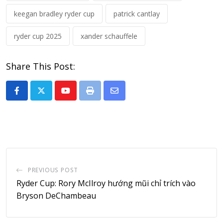
keegan bradley ryder cup
patrick cantlay
ryder cup 2025
xander schauffele
Share This Post:
Youtube
Print
Share
via
Email
PREVIOUS POST
Ryder Cup: Rory McIlroy hướng mũi chỉ trích vào
Bryson DeChambeau