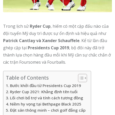
Trong lịch sử
Ryder Cup
, hiếm có một cặp đấu nào của
đội tuyển Mỹ duy trì được sự ổn định và hiệu quả như
Patrick Cantlay và Xander Schauffele
. Kể từ lần đầu
ghép cặp tại
Presidents Cup 2019
, bộ đôi này đã trở
thành lựa chọn hàng đầu mỗi khi Mỹ cần sự chắc chắn ở
các trận Foursomes và Fourballs.
Table of Contents
Bước khởi đầu từ Presidents Cup 2019
Ryder Cup 2021: Khẳng định tên tuổi
Lối chơi bổ trợ và tính cách tương đồng
Niềm hy vọng tại Bethpage Black 2025
Đặt sân thông minh – chơi golf đẳng cấp