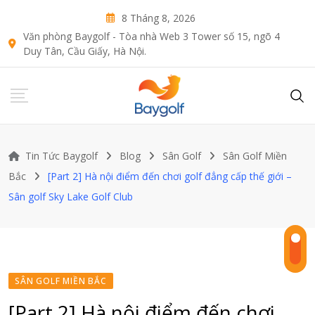
Skip
8 Tháng 8, 2026
to
Văn phòng Baygolf - Tòa nhà Web 3 Tower số 15, ngõ 4
content
Duy Tân, Cầu Giấy, Hà Nội.
Tin Tức Baygolf
Blog
Sân Golf
Sân Golf Miền
Bắc
[Part 2] Hà nội điểm đến chơi golf đẳng cấp thế giới –
Sân golf Sky Lake Golf Club
SÂN GOLF MIỀN BẮC
[Part 2] Hà nội điểm đến chơi