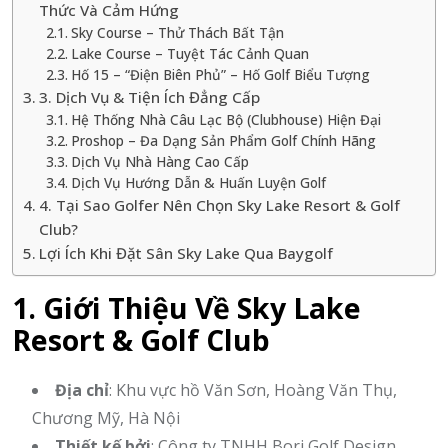
Thức Và Cảm Hứng
Sky Course – Thử Thách Bất Tận
Lake Course – Tuyệt Tác Cảnh Quan
Hố 15 – “Điện Biên Phủ” – Hố Golf Biểu Tượng
3. Dịch Vụ & Tiện Ích Đẳng Cấp
Hệ Thống Nhà Câu Lạc Bộ (Clubhouse) Hiện Đại
Proshop – Đa Dạng Sản Phẩm Golf Chính Hãng
Dịch Vụ Nhà Hàng Cao Cấp
Dịch Vụ Hướng Dẫn & Huấn Luyện Golf
4. Tại Sao Golfer Nên Chọn Sky Lake Resort & Golf
Club?
Lợi Ích Khi Đặt Sân Sky Lake Qua Baygolf
1. Giới Thiệu Về Sky Lake
Resort & Golf Club
Địa chỉ
: Khu vực hồ Văn Sơn, Hoàng Văn Thụ,
Chương Mỹ, Hà Nội
Thiết kế bởi
: Công ty TNHH Bori Golf Design