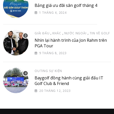
Bảng giá ưu đãi sân golf tháng 4
1 THÁNG 4, 2024
,
,
,
GIẢI ĐẤU
KHÁC
NƯỚC NGOÀI
TIN VỀ GOLF
Nhìn lại hành trình của Jon Rahm trên
PGA Tour
9 THÁNG 8, 2023
OUTING SỰ KIỆN
Baygolf đồng hành cùng giải đấu IT
Golf Club & Friend
20 THÁNG 12, 2023