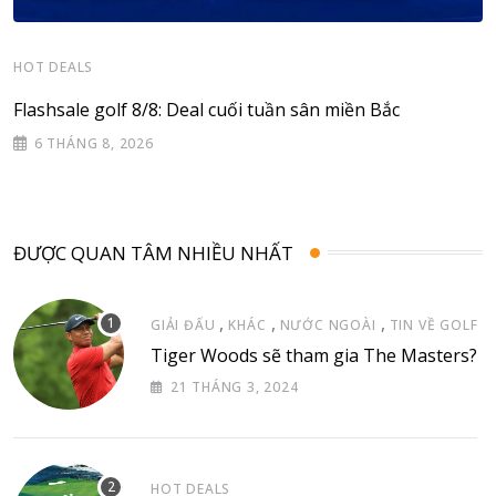
HOT DEALS
Flashsale golf 8/8: Deal cuối tuần sân miền Bắc
6 THÁNG 8, 2026
ĐƯỢC QUAN TÂM NHIỀU NHẤT
,
,
,
GIẢI ĐẤU
KHÁC
NƯỚC NGOÀI
TIN VỀ GOLF
Tiger Woods sẽ tham gia The Masters?
21 THÁNG 3, 2024
HOT DEALS