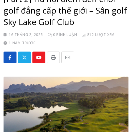
golf đẳng cấp thế giới – Sân golf
Sky Lake Golf Club
16 THÁNG 2, 2025
0
BÌNH LUẬN
812
LƯỢT XEM
1 NĂM TRƯỚC
Youtube
Print
Share
via
Email