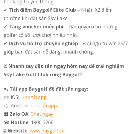
booking truyền thống.
✔
Tích điểm Baygolf Elite Club
– Nhận X2 điểm
thưởng khi đặt sân Sky Lake.
✔
Tặng voucher miễn phí
– Đặc quyền cho những
golfer có số lượt chơi nhiều nhất.
✔
Dịch vụ hỗ trợ chuyên nghiệp
– Đội ngũ tư vấn 24/7
giúp bạn đặt sân dễ dàng, nhanh chóng.
⏳
Nhanh tay đặt sân ngay hôm nay để trải nghiệm
Sky Lake Golf Club cùng Baygolf!
📲
Tải app Baygolf để đặt sân ngay:
👉 iOS:
Link tải app
👉 Android:
Link tải app
🏢
Zalo OA
:
Chat ngay
☎
Hotline
: 1900 3266
🌐
Website
:
www.baygolf.vn