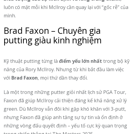
luôn có mặt mỗi khi McIlroy cần quay lại với “gốc rễ” của
mình.
Brad Faxon – Chuyên gia
putting giàu kinh nghiệm
Kỹ thuật putting từng là
điểm yếu lớn nhất
trong bộ kỹ
năng của Rory McIlroy. Nhưng từ khi bắt đầu làm việc
với
Brad Faxon
, mọi thứ dần thay đổi.
Là một trong những putter giỏi nhất lịch sử PGA Tour,
Faxon đã giúp McIlroy cải thiện đáng kể khả năng xử lý
green. Dù McIlroy vẫn đôi khi gặp khó khăn với 3-putt,
nhưng Faxon đã giúp anh tăng sự tự tin và ổn định ở
những vòng đấu quyết định – yếu tố cực kỳ quan trọng
trong chiến thắng tại The Masters 2025.