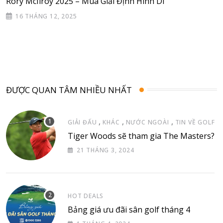
Rory McIlroy 2025 – Mùa Giải Định Hình Di
16 THÁNG 12, 2025
ĐƯỢC QUAN TÂM NHIỀU NHẤT
,
,
,
GIẢI ĐẤU
KHÁC
NƯỚC NGOÀI
TIN VỀ GOLF
Tiger Woods sẽ tham gia The Masters?
21 THÁNG 3, 2024
HOT DEALS
Bảng giá ưu đãi sân golf tháng 4