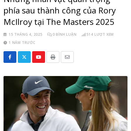
phía sau thành công của Rory
McIlroy tại The Masters 2025
15 THÁNG 4, 2025
0
BÌNH LUẬN
514
LƯỢT XEM
1 NĂM TRƯỚC
Youtube
Print
Share
via
Email