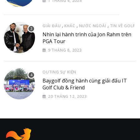
1 THÁNG 4, 2024
,
,
,
GIẢI ĐẤU
KHÁC
NƯỚC NGOÀI
TIN VỀ GOLF
Nhìn lại hành trình của Jon Rahm trên
PGA Tour
9 THÁNG 8, 2023
OUTING SỰ KIỆN
Baygolf đồng hành cùng giải đấu IT
Golf Club & Friend
20 THÁNG 12, 2023