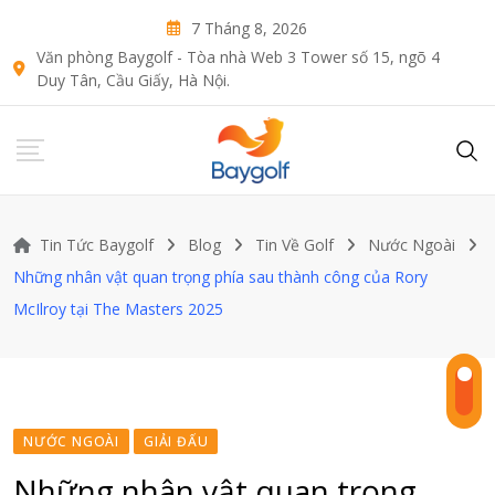
Skip
7 Tháng 8, 2026
to
Văn phòng Baygolf - Tòa nhà Web 3 Tower số 15, ngõ 4
content
Duy Tân, Cầu Giấy, Hà Nội.
Tin Tức Baygolf
Blog
Tin Về Golf
Nước Ngoài
Những nhân vật quan trọng phía sau thành công của Rory
McIlroy tại The Masters 2025
NƯỚC NGOÀI
GIẢI ĐẤU
Những nhân vật quan trọng