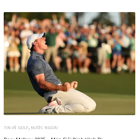
,
TIN VỀ GOLF
NƯỚC NGOÀI