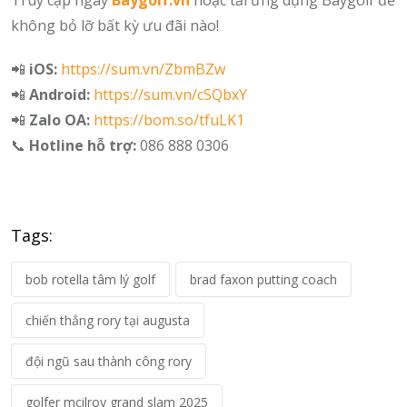
không bỏ lỡ bất kỳ ưu đãi nào!
📲
iOS:
https://sum.vn/ZbmBZw
📲
Android:
https://sum.vn/cSQbxY
📲
Zalo OA:
https://bom.so/tfuLK1
📞
Hotline hỗ trợ:
086 888 0306
Tags:
bob rotella tâm lý golf
brad faxon putting coach
chiến thắng rory tại augusta
đội ngũ sau thành công rory
golfer mcilroy grand slam 2025