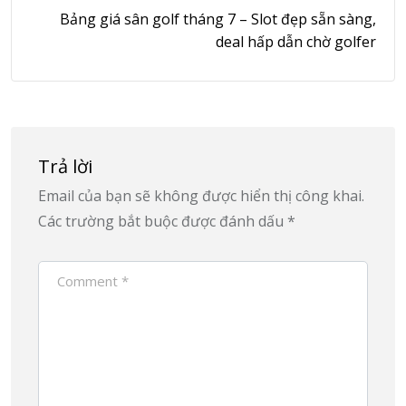
Bảng giá sân golf tháng 7 – Slot đẹp sẵn sàng,
deal hấp dẫn chờ golfer
Trả lời
Email của bạn sẽ không được hiển thị công khai.
Các trường bắt buộc được đánh dấu
*