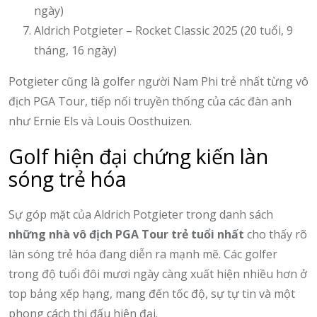
ngày)
Aldrich Potgieter – Rocket Classic 2025 (20 tuổi, 9
tháng, 16 ngày)
Potgieter cũng là golfer người Nam Phi trẻ nhất từng vô
địch PGA Tour, tiếp nối truyền thống của các đàn anh
như Ernie Els và Louis Oosthuizen.
Golf hiện đại chứng kiến làn
sóng trẻ hóa
Sự góp mặt của Aldrich Potgieter trong danh sách
những nhà vô địch PGA Tour trẻ tuổi nhất
cho thấy rõ
làn sóng trẻ hóa đang diễn ra mạnh mẽ. Các golfer
trong độ tuổi đôi mươi ngày càng xuất hiện nhiều hơn ở
top bảng xếp hạng, mang đến tốc độ, sự tự tin và một
phong cách thi đấu hiện đại.