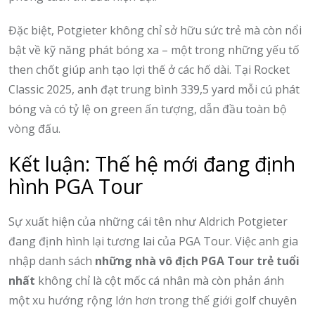
Đặc biệt, Potgieter không chỉ sở hữu sức trẻ mà còn nổi
bật về kỹ năng phát bóng xa – một trong những yếu tố
then chốt giúp anh tạo lợi thế ở các hố dài. Tại Rocket
Classic 2025, anh đạt trung bình 339,5 yard mỗi cú phát
bóng và có tỷ lệ on green ấn tượng, dẫn đầu toàn bộ
vòng đấu.
Kết luận: Thế hệ mới đang định
hình PGA Tour
Sự xuất hiện của những cái tên như Aldrich Potgieter
đang định hình lại tương lai của PGA Tour. Việc anh gia
nhập danh sách
những nhà vô địch PGA Tour trẻ tuổi
nhất
không chỉ là cột mốc cá nhân mà còn phản ánh
một xu hướng rộng lớn hơn trong thế giới golf chuyên