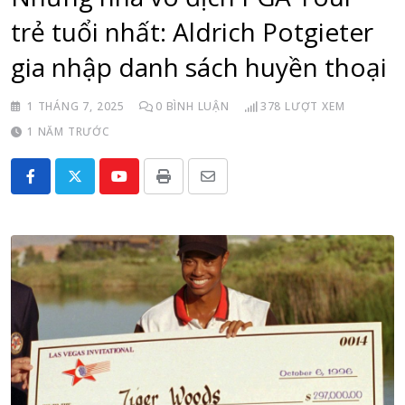
trẻ tuổi nhất: Aldrich Potgieter
gia nhập danh sách huyền thoại
1 THÁNG 7, 2025
0
BÌNH LUẬN
378
LƯỢT XEM
1 NĂM TRƯỚC
Youtube
Print
Share
via
Email