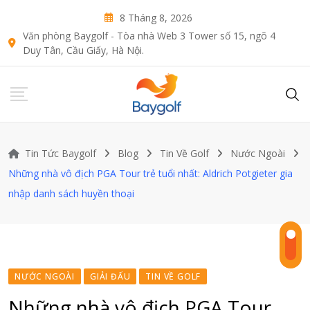
Skip
8 Tháng 8, 2026
to
Văn phòng Baygolf - Tòa nhà Web 3 Tower số 15, ngõ 4
content
Duy Tân, Cầu Giấy, Hà Nội.
Tin Tức Baygolf
Blog
Tin Về Golf
Nước Ngoài
Những nhà vô địch PGA Tour trẻ tuổi nhất: Aldrich Potgieter gia
nhập danh sách huyền thoại
NƯỚC NGOÀI
GIẢI ĐẤU
TIN VỀ GOLF
Những nhà vô địch PGA Tour