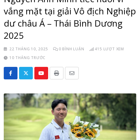
vắng mặt tại giải Vô địch Nghiệp
dư châu Á – Thái Bình Dương
2025
22 THÁNG 10, 2025
0
BÌNH LUẬN
415
LƯỢT XEM
10 THÁNG TRƯỚC
Youtube
Print
Share
via
Email