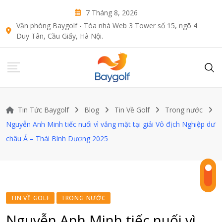
Skip
7 Tháng 8, 2026
to
Văn phòng Baygolf - Tòa nhà Web 3 Tower số 15, ngõ 4
content
Duy Tân, Cầu Giấy, Hà Nội.
Tin Tức Baygolf
Blog
Tin Về Golf
Trong nước
Nguyễn Anh Minh tiếc nuối vì vắng mặt tại giải Vô địch Nghiệp dư
châu Á – Thái Bình Dương 2025
TIN VỀ GOLF
TRONG NƯỚC
Nguyễn Anh Minh tiếc nuối vì