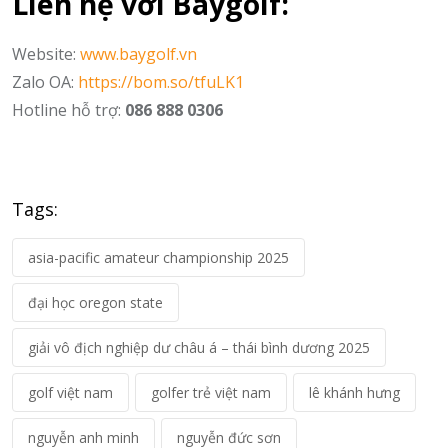
Liên hệ với Baygolf:
Website:
www.baygolf.vn
Zalo OA:
https://bom.so/tfuLK1
Hotline hỗ trợ:
086 888 0306
Tags:
asia-pacific amateur championship 2025
đại học oregon state
giải vô địch nghiệp dư châu á – thái bình dương 2025
golf việt nam
golfer trẻ việt nam
lê khánh hưng
nguyễn anh minh
nguyễn đức sơn