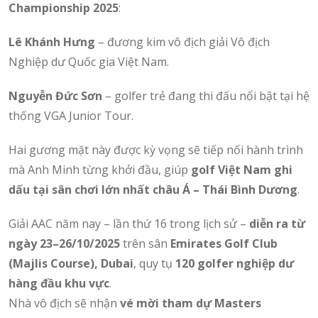
Championship 2025
:
Lê Khánh Hưng
– đương kim vô địch giải Vô địch
Nghiệp dư Quốc gia Việt Nam.
Nguyễn Đức Sơn
– golfer trẻ đang thi đấu nổi bật tại hệ
thống VGA Junior Tour.
Hai gương mặt này được kỳ vọng sẽ tiếp nối hành trình
mà Anh Minh từng khởi đầu, giúp
golf Việt Nam ghi
dấu tại sân chơi lớn nhất châu Á – Thái Bình Dương
.
Giải AAC năm nay – lần thứ 16 trong lịch sử –
diễn ra từ
ngày 23–26/10/2025
trên sân
Emirates Golf Club
(Majlis Course), Dubai
, quy tụ
120 golfer nghiệp dư
hàng đầu khu vực
.
Nhà vô địch sẽ nhận
vé mời tham dự Masters