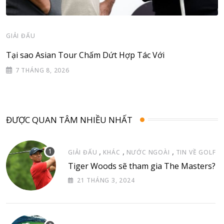
GIẢI ĐẤU
Tại sao Asian Tour Chấm Dứt Hợp Tác Với
7 THÁNG 8, 2026
ĐƯỢC QUAN TÂM NHIỀU NHẤT
,
,
,
GIẢI ĐẤU
KHÁC
NƯỚC NGOÀI
TIN VỀ GOLF
Tiger Woods sẽ tham gia The Masters?
21 THÁNG 3, 2024