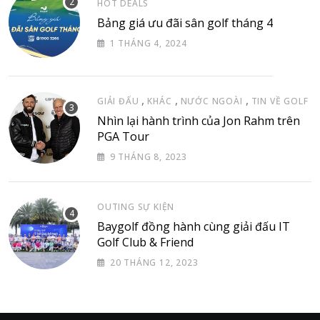
HOT DEALS
Bảng giá ưu đãi sân golf tháng 4
1 THÁNG 4, 2024
,
,
,
GIẢI ĐẤU
KHÁC
NƯỚC NGOÀI
TIN VỀ GOLF
Nhìn lại hành trình của Jon Rahm trên
PGA Tour
9 THÁNG 8, 2023
OUTING SỰ KIỆN
Baygolf đồng hành cùng giải đấu IT
Golf Club & Friend
20 THÁNG 12, 2023