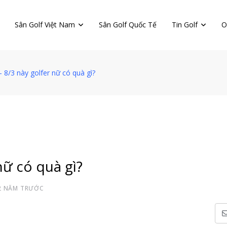
Sân Golf Việt Nam
Sân Golf Quốc Tế
Tin Golf
O
8/3 này golfer nữ có quà gì?
nữ có quà gì?
2 NĂM TRƯỚC