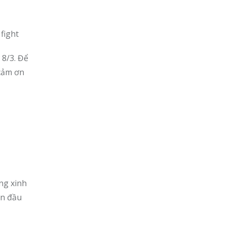
fight
 8/3. Để
 cảm ơn
ng xinh
ển đầu