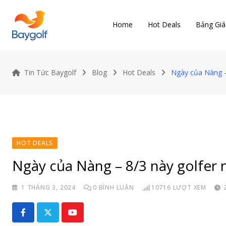
Skip
to
Home
Hot Deals
Bảng Giá
content
Tin Tức Baygolf
Blog
Hot Deals
Ngày của Nàng – 
HOT DEALS
Ngày của Nàng – 8/3 này golfer 
1 THÁNG 3, 2024
0
BÌNH LUẬN
10716
LƯỢT XEM
Youtube