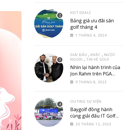
via
Email
HOT DEALS
Bảng giá ưu đãi sân
golf tháng 4
1 THÁNG 4, 2024
,
,
GIẢI ĐẤU
KHÁC
NƯỚC
,
NGOÀI
TIN VỀ GOLF
Nhìn lại hành trình của
Jon Rahm trên PGA
Tour
9 THÁNG 8, 2023
OUTING SỰ KIỆN
Baygolf đồng hành
cùng giải đấu IT Golf
Club & Friend
20 THÁNG 12, 2023