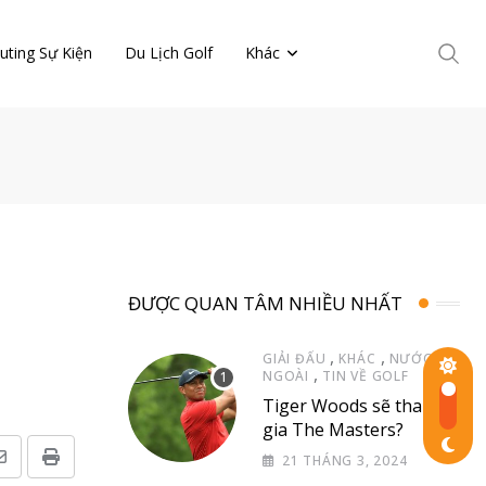
uting Sự Kiện
Du Lịch Golf
Khác
ĐƯỢC QUAN TÂM NHIỀU NHẤT
,
,
GIẢI ĐẤU
KHÁC
NƯỚC
,
NGOÀI
TIN VỀ GOLF
Tiger Woods sẽ tham
gia The Masters?
21 THÁNG 3, 2024
Share
Print