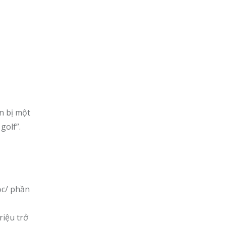
n bị một
golf”.
ọc/ phần
riệu trở