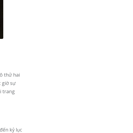
ô thử hai
 giờ sự
i trang
đến kỷ lục