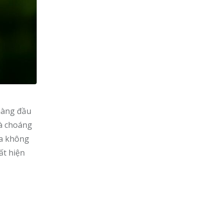
 hàng đầu
và choáng
da không
ất hiện