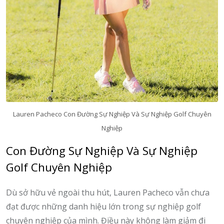
Lauren Pacheco Con Đường Sự Nghiệp Và Sự Nghiệp Golf Chuyên
Nghiệp
Con Đường Sự Nghiệp Và Sự Nghiệp
Golf Chuyên Nghiệp
Dù sở hữu vẻ ngoài thu hút, Lauren Pacheco vẫn chưa
đạt được những danh hiệu lớn trong sự nghiệp golf
chuyên nghiệp của mình. Điều này không làm giảm đi