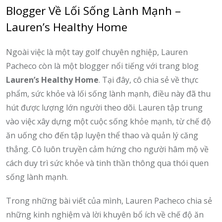
Blogger Về Lối Sống Lành Mạnh –
Lauren’s Healthy Home
Ngoài việc là một tay golf chuyên nghiệp, Lauren
Pacheco còn là một blogger nổi tiếng với trang blog
Lauren’s Healthy Home
. Tại đây, cô chia sẻ về thực
phẩm, sức khỏe và lối sống lành mạnh, điều này đã thu
hút được lượng lớn người theo dõi. Lauren tập trung
vào việc xây dựng một cuộc sống khỏe mạnh, từ chế độ
ăn uống cho đến tập luyện thể thao và quản lý căng
thẳng. Cô luôn truyền cảm hứng cho người hâm mộ về
cách duy trì sức khỏe và tinh thần thông qua thói quen
sống lành mạnh.
Trong những bài viết của mình, Lauren Pacheco chia sẻ
những kinh nghiệm và lời khuyên bổ ích về chế độ ăn