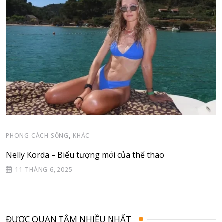
,
PHONG CÁCH SỐNG
KHÁC
Nelly Korda – Biểu tượng mới của thể thao
11 THÁNG 6, 2025
ĐƯỢC QUAN TÂM NHIỀU NHẤT