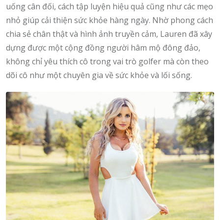
uống cân đối, cách tập luyện hiệu quả cũng như các mẹo
nhỏ giúp cải thiện sức khỏe hàng ngày. Nhờ phong cách
chia sẻ chân thật và hình ảnh truyền cảm, Lauren đã xây
dựng được một cộng đồng người hâm mộ đông đảo,
không chỉ yêu thích cô trong vai trò golfer mà còn theo
dõi cô như một chuyên gia về sức khỏe và lối sống.