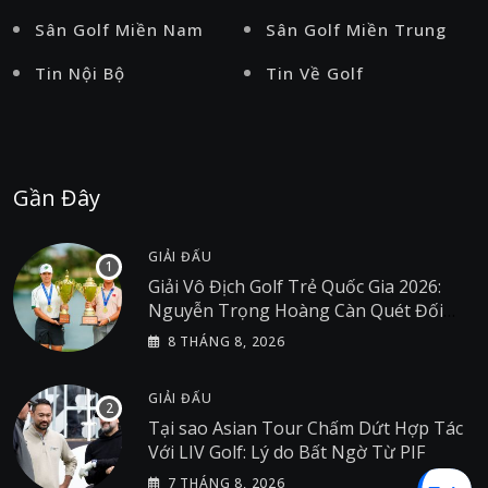
Sân Golf Miền Nam
Sân Golf Miền Trung
Tin Nội Bộ
Tin Về Golf
Gần Đây
GIẢI ĐẤU
Giải Vô Địch Golf Trẻ Quốc Gia 2026:
Nguyễn Trọng Hoàng Càn Quét Đối
Thủ Tại Giải Golf Việt Nam
8 THÁNG 8, 2026
GIẢI ĐẤU
Tại sao Asian Tour Chấm Dứt Hợp Tác
Với LIV Golf: Lý do Bất Ngờ Từ PIF
7 THÁNG 8, 2026