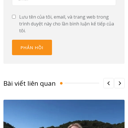
Lưu tên của tôi, email, và trang web trong
trình duyệt này cho lần bình luận kế tiếp của
tôi.
Bài viết liên quan