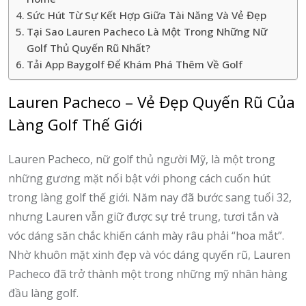
Sức Hút Từ Sự Kết Hợp Giữa Tài Năng Và Vẻ Đẹp
Tại Sao Lauren Pacheco Là Một Trong Những Nữ
Golf Thủ Quyến Rũ Nhất?
Tải App Baygolf Để Khám Phá Thêm Về Golf
Lauren Pacheco – Vẻ Đẹp Quyến Rũ Của
Làng Golf Thế Giới
Lauren Pacheco, nữ golf thủ người Mỹ, là một trong
những gương mặt nổi bật với phong cách cuốn hút
trong làng golf thế giới. Năm nay đã bước sang tuổi 32,
nhưng Lauren vẫn giữ được sự trẻ trung, tươi tắn và
vóc dáng săn chắc khiến cánh mày râu phải “hoa mắt”.
Nhờ khuôn mặt xinh đẹp và vóc dáng quyến rũ, Lauren
Pacheco đã trở thành một trong những mỹ nhân hàng
đầu làng golf.