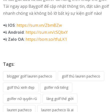
Tải ngay app Baygolf để cập nhật thông tin, đặt sân golf
nhanh chóng và không bỏ lỡ bất kỳ sự kiện golf nào!
📲
IOS
:
https://sum.vn/ZbmBZw
📲
Android
:
https://sum.vn/cSQbxY
📲
Zalo OA
:
https://bom.so/tfuLK1
Tags:
blogger golf lauren pacheco
golf thủ lauren pacheco
golf thủ xinh đẹp
golfer nổi tiếng
golfer nữ quyến rũ
làng golf thế giới
lauren pacheco
lauren pacheco là ai